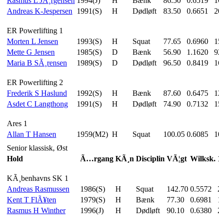
Rasmus L JÃ¸rgensen
1994(J)
H
Bænk
86.50
0.6519
1
Andreas K-Jespersen
1991(S)
H
Dødløft
83.50
0.6651
2
ER Powerlifting 1
Morten L Jensen
1993(S)
H
Squat
77.65
0.6960
1
Mette G Jensen
1985(S)
D
Bænk
56.90
1.1620
9
Maria B SÃ¸rensen
1989(S)
D
Dødløft
96.50
0.8419
1
ER Powerlifting 2
Frederik S Haslund
1992(S)
H
Bænk
87.60
0.6475
1
Asdet C Langthong
1991(S)
H
Dødløft
74.90
0.7132
1
Ares 1
Allan T Hansen
1959(M2)
H
Squat
100.05
0.6085
1
Senior klassisk, Øst
Hold
Ã…rgang
KÃ¸n
Disciplin
VÃ¦gt
Wilksk.
KÃ¸benhavns SK 1
Andreas Rasmussen
1986(S)
H
Squat
142.70
0.5572
Kent T FlÃ¥ten
1979(S)
H
Bænk
77.30
0.6981
Rasmus H Winther
1996(J)
H
Dødløft
90.10
0.6380