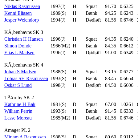
Niklas Rasmussen
1997(J)
H
Squat
91.70
0.6325
Kenni Eliasen
1989(S)
H
Bænk
94.25
0.6243
Jesper Weiendorp
1994(J)
H
Dødløft
81.55
0.6746
KÃ¸benhavns SK 3
Christian H Hansen
1996(J)
H
Squat
94.35
0.6240
Simon Donde
1966(M2)
H
Bænk
84.35
0.6612
Elias L Madsen
1996(J)
H
Dødløft
91.00
0.6349
KÃ¸benhavns SK 4
Johan S Madsen
1988(S)
H
Squat
93.15
0.6277
Tobias SH Rasmussen
1993(S)
H
Bænk
83.45
0.6654
Oskar S Lund
1998(J)
H
Dødløft
84.50
0.6606
TÃ¥rnby SK 2
Kathrine H Bak
1981(S)
D
Squat
67.00
1.0261
William Perrin
1993(S)
H
Bænk
91.45
0.6333
Lasse Moreau
1965(M2)
H
Dødløft
81.55
0.6746
Amager PL 2
Miriam A Rasmussen
1988(S)
D
Squat
80.60
0.9112