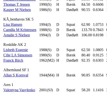
Thomas T Jensen
1990(S)
H
Bænk
84.50
0.6606
Kasper M Nielsen
1986(S)
H
Dødløft
90.55
0.6364
KÃ¸benhavns SK 5
Lisa Hansen
1994(J)
D
Squat
62.90
1.0753
Camilla M Kristensen
1988(S)
D
Bænk
133.70
0.7843
Amalie S Nielsen
1994(J)
D
Dødløft
106.00
0.8198
Roskilde AK 2
Lisbeth Eugenie
1988(S)
D
Squat
62.50
1.0805
Cilie LA Simonsen
1980(S)
D
Bænk
80.40
0.9125
Franck Birch
1962(M2)
H
Dødløft
92.35
0.6303
Albertslund SF 1
Allan S Kornval
1944(M4)
H
Bænk
90.85
0.6354
Ares 1
Valentyna Vasylenko
2001(SJ)
D
Squat
58.20
1.1416