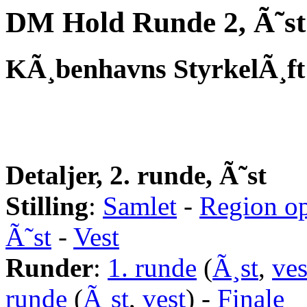
DM Hold Runde 2, Ã˜st
KÃ¸benhavns StyrkelÃ¸ft 
Detaljer, 2. runde, Ã˜st
Stilling
:
Samlet
-
Region op
Ã˜st
-
Vest
Runder
:
1. runde
(
Ã¸st
,
ves
runde
(
Ã¸st
,
vest
) -
Finale