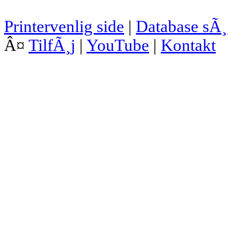
Printervenlig side
|
Database sÃ
Â¤
TilfÃ¸j
|
YouTube
|
Kontakt