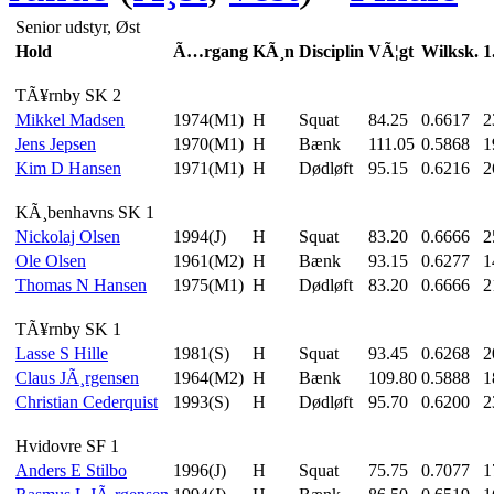
Senior udstyr, Øst
Hold
Ã…rgang
KÃ¸n
Disciplin
VÃ¦gt
Wilksk.
1
TÃ¥rnby SK 2
Mikkel Madsen
1974(M1)
H
Squat
84.25
0.6617
2
Jens Jepsen
1970(M1)
H
Bænk
111.05
0.5868
1
Kim D Hansen
1971(M1)
H
Dødløft
95.15
0.6216
2
KÃ¸benhavns SK 1
Nickolaj Olsen
1994(J)
H
Squat
83.20
0.6666
2
Ole Olsen
1961(M2)
H
Bænk
93.15
0.6277
1
Thomas N Hansen
1975(M1)
H
Dødløft
83.20
0.6666
2
TÃ¥rnby SK 1
Lasse S Hille
1981(S)
H
Squat
93.45
0.6268
2
Claus JÃ¸rgensen
1964(M2)
H
Bænk
109.80
0.5888
1
Christian Cederquist
1993(S)
H
Dødløft
95.70
0.6200
2
Hvidovre SF 1
Anders E Stilbo
1996(J)
H
Squat
75.75
0.7077
1