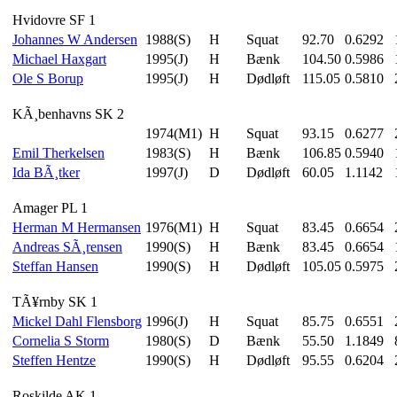
Hvidovre SF 1
Johannes W Andersen
1988(S)
H
Squat
92.70
0.6292
Michael Haxgart
1995(J)
H
Bænk
104.50
0.5986
Ole S Borup
1995(J)
H
Dødløft
115.05
0.5810
KÃ¸benhavns SK 2
1974(M1)
H
Squat
93.15
0.6277
Emil Therkelsen
1983(S)
H
Bænk
106.85
0.5940
Ida BÃ¸tker
1997(J)
D
Dødløft
60.05
1.1142
Amager PL 1
Herman M Hermansen
1976(M1)
H
Squat
83.45
0.6654
Andreas SÃ¸rensen
1990(S)
H
Bænk
83.45
0.6654
Steffan Hansen
1990(S)
H
Dødløft
105.05
0.5975
TÃ¥rnby SK 1
Mickel Dahl Flensborg
1996(J)
H
Squat
85.75
0.6551
Cornelia S Storm
1980(S)
D
Bænk
55.50
1.1849
Steffen Hentze
1990(S)
H
Dødløft
95.55
0.6204
Roskilde AK 1