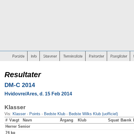
Forside
Info
Stævner
Terminsliste
Rekorder
Ranglister
Resultater
DM-C 2014
Hvidovre/Ares, d. 15 Feb 2014
Klasser
Vis:
Klasser
-
Points
-
Bedste Klub
-
Bedste Wilks Klub (uofficiel)
#
Vægt
Navn
Årgang
Klub
Squat
Bænk
Herrer
Senior
74 kg