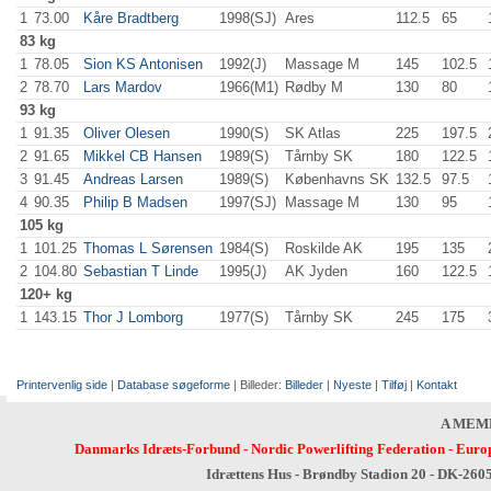
1
73.00
Kåre Bradtberg
1998(SJ)
Ares
112.5
65
.0
83 kg
1
78.05
Sion KS Antonisen
1992(J)
Massage M
145
.0
102.5
2
78.70
Lars Mardov
1966(M1)
Rødby M
130
.0
80
.0
93 kg
1
91.35
Oliver Olesen
1990(S)
SK Atlas
225
.0
197.5
2
91.65
Mikkel CB Hansen
1989(S)
Tårnby SK
180
.0
122.5
3
91.45
Andreas Larsen
1989(S)
Københavns SK
132.5
97.5
4
90.35
Philip B Madsen
1997(SJ)
Massage M
130
.0
95
.0
105 kg
1
101.25
Thomas L Sørensen
1984(S)
Roskilde AK
195
.0
135
.0
2
104.80
Sebastian T Linde
1995(J)
AK Jyden
160
.0
122.5
120+ kg
1
143.15
Thor J Lomborg
1977(S)
Tårnby SK
245
.0
175
.0
Printervenlig side
|
Database søgeforme
| Billeder:
Billeder
|
Nyeste
|
Tilføj
|
Kontakt
A MEM
Danmarks Idræts-Forbund
-
Nordic Powerlifting Federation
-
Europ
Idrættens Hus - Brøndby Stadion 20 - DK-260