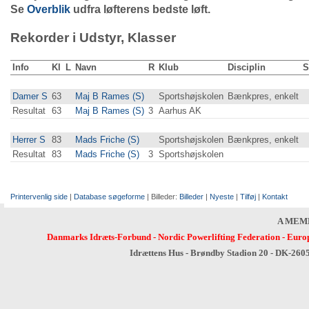
Se
Overblik
udfra løfterens bedste løft.
Rekorder i Udstyr, Klasser
Info
Kl
L
Navn
R
Klub
Disciplin
S
Damer S
63
Maj B Rames (S)
Sportshøjskolen
Bænkpres, enkelt
Resultat
63
Maj B Rames (S)
3
Aarhus AK
Herrer S
83
Mads Friche (S)
Sportshøjskolen
Bænkpres, enkelt
Resultat
83
Mads Friche (S)
3
Sportshøjskolen
Printervenlig side
|
Database søgeforme
| Billeder:
Billeder
|
Nyeste
|
Tilføj
|
Kontakt
A MEM
Danmarks Idræts-Forbund
-
Nordic Powerlifting Federation
-
Europ
Idrættens Hus - Brøndby Stadion 20 - DK-260