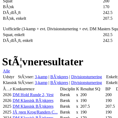
Squat
200
BÃ¦nk
170
DÃ¸dlÃ¸ft
242.5
BÃ¦nk, enkelt
207.5
Uofficielle (3-kamp + evt. Divisionsturnering + evt. DM Masters Sq
Squat, enkelt
202.5
DÃ¸dlÃ¸ft, enkelt
242.5
StÃ¦vneresultater
Alle
Udstyr
StÃ¦vner:
3-kamp
|
BÃ¦nkpres
|
Divisionsturnering
Enkelt:
Klassisk
StÃ¦vner:
3-kamp
|
BÃ¦nkpres
|
Divisionsturnering
Enkelt:
Ã…r
Konkurrence
Disciplin
K
Resultat
SQ
BP
2026
DM Hold Runde 2, Vest
Bænk
x
200
200
2026
DM Klassisk BÃ¦nkpres
Bænk
x
190
190
2025
DM Klassisk BÃ¦nkpres
Bænk
x
207.5
207.5
2025
JÃ¸rgen Krog/Randers C...
Bænk
x
190
190
2024
DM Klassisk BÃ¦nkpres
Bænk
x
170
170