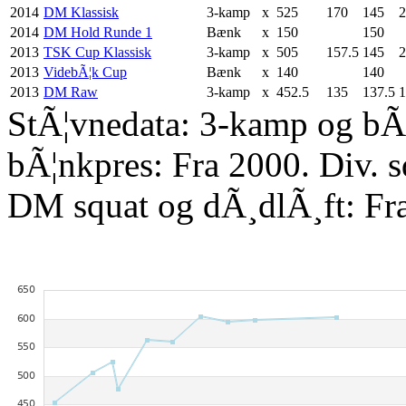
2014
DM Klassisk
3-kamp
x
525
170
145
2
2014
DM Hold Runde 1
Bænk
x
150
150
2013
TSK Cup Klassisk
3-kamp
x
505
157.5
145
2
2013
VidebÃ¦k Cup
Bænk
x
140
140
2013
DM Raw
3-kamp
x
452.5
135
137.5
1
StÃ¦vnedata: 3-kamp og bÃ¦
bÃ¦nkpres: Fra 2000. Div. 
DM squat og dÃ¸dlÃ¸ft: Fr