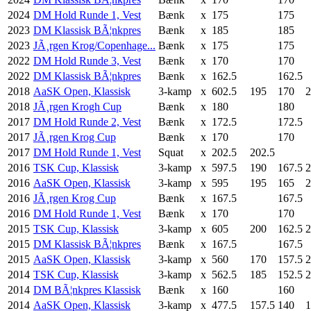
2024
DM Hold Runde 1, Vest
Bænk
x
175
175
2023
DM Klassisk BÃ¦nkpres
Bænk
x
185
185
2023
JÃ¸rgen Krog/Copenhage...
Bænk
x
175
175
2022
DM Hold Runde 3, Vest
Bænk
x
170
170
2022
DM Klassisk BÃ¦nkpres
Bænk
x
162.5
162.5
2018
AaSK Open, Klassisk
3-kamp
x
602.5
195
170
2
2018
JÃ¸rgen Krogh Cup
Bænk
x
180
180
2017
DM Hold Runde 2, Vest
Bænk
x
172.5
172.5
2017
JÃ¸rgen Krog Cup
Bænk
x
170
170
2017
DM Hold Runde 1, Vest
Squat
x
202.5
202.5
2016
TSK Cup, Klassisk
3-kamp
x
597.5
190
167.5
2
2016
AaSK Open, Klassisk
3-kamp
x
595
195
165
2
2016
JÃ¸rgen Krog Cup
Bænk
x
167.5
167.5
2016
DM Hold Runde 1, Vest
Bænk
x
170
170
2015
TSK Cup, Klassisk
3-kamp
x
605
200
162.5
2
2015
DM Klassisk BÃ¦nkpres
Bænk
x
167.5
167.5
2015
AaSK Open, Klassisk
3-kamp
x
560
170
157.5
2
2014
TSK Cup, Klassisk
3-kamp
x
562.5
185
152.5
2
2014
DM BÃ¦nkpres Klassisk
Bænk
x
160
160
2014
AaSK Open, Klassisk
3-kamp
x
477.5
157.5
140
1