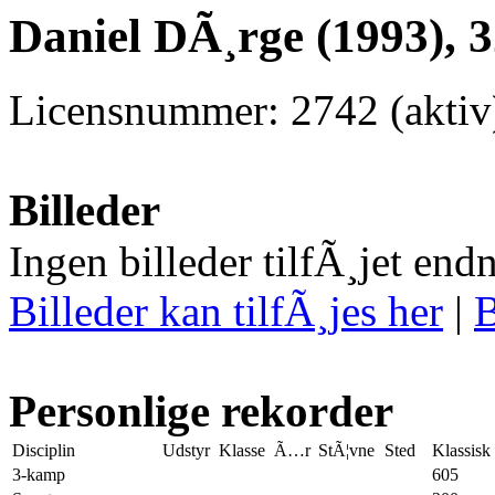
Daniel DÃ¸rge (1993), 
Licensnummer: 2742 (akti
Billeder
Ingen billeder tilfÃ¸jet end
Billeder kan tilfÃ¸jes her
|
B
Personlige rekorder
Disciplin
Udstyr
Klasse
Ã…r
StÃ¦vne
Sted
Klassisk
3-kamp
605