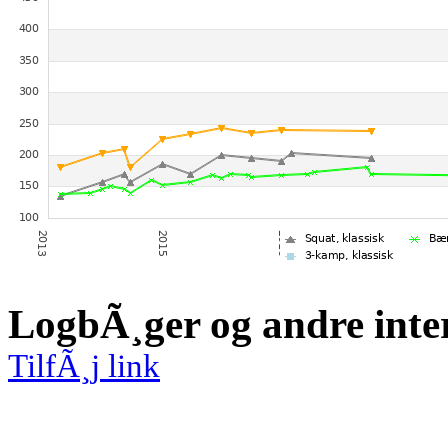
LogbÃ¸ger og andre inte
TilfÃ¸j link