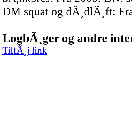
DM squat og dÃ¸dlÃ¸ft: Fr
LogbÃ¸ger og andre inte
TilfÃ¸j link