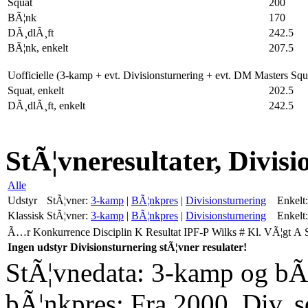
Squat
200
BÃ¦nk
170
DÃ¸dlÃ¸ft
242.5
BÃ¦nk, enkelt
207.5
Uofficielle (3-kamp + evt. Divisionsturnering + evt. DM Masters Sq
Squat, enkelt
202.5
DÃ¸dlÃ¸ft, enkelt
242.5
StÃ¦vneresultater, Divis
Alle
Udstyr
StÃ¦vner:
3-kamp
|
BÃ¦nkpres
|
Divisionsturnering
Enkelt:
Klassisk
StÃ¦vner:
3-kamp
|
BÃ¦nkpres
|
Divisionsturnering
Enkelt:
Ã…r
Konkurrence
Disciplin
K
Resultat
IPF-P
Wilks
#
Kl.
VÃ¦gt
A
Ingen udstyr Divisionsturnering stÃ¦vner resulater!
StÃ¦vnedata: 3-kamp og bÃ¦
bÃ¦nkpres: Fra 2000. Div. 