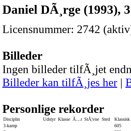
Daniel DÃ¸rge (1993), 
Licensnummer: 2742 (akti
Billeder
Ingen billeder tilfÃ¸jet end
Billeder kan tilfÃ¸jes her
|
B
Personlige rekorder
Disciplin
Udstyr
Klasse
Ã…r
StÃ¦vne
Sted
Klassisk
3-kamp
605