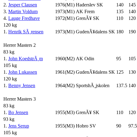
2.
Jesper Clausen
1976(M1)
Haderslev SK
140
145
3.
Martin Voldum
1973(M1)
AK Frem
135
140
4.
Lauge Fredhave
1972(M1)
GrenÃ¥ SK
110
120
120 kg
1.
Henrik SÃ¸rensen
1973(M1)
GudenÃ¥dalens SK
180
190
Herrer Masters 2
83 kg
1.
John KoedstrÃ¸m
1960(M2)
AK Odin
95
105
105 kg
1.
John Lukassen
1961(M2)
GudenÃ¥dalens SK
125
130
120 kg
1.
Benny Jensen
1964(M2)
SportshÃ¸jskolen
137.5
140
Herrer Masters 3
83 kg
1.
Bo Jensen
1955(M3)
GrenÃ¥ SK
110
120
93 kg
1.
Jens Serup
1955(M3)
Hobro SV
90
97.5
105 kg