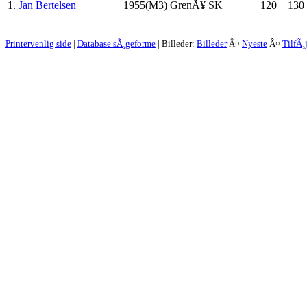
1.
Jan Bertelsen
1955(M3)
GrenÃ¥ SK
120
130
Printervenlig side
|
Database sÃ¸geforme
| Billeder:
Billeder
Â¤
Nyeste
Â¤
TilfÃ¸