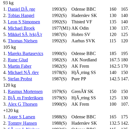
93 kg
1.
Daniel DÃ¸rge
1993(S)
Odense BBC
160
165
2.
Tobias Hangel
1992(S)
Haderslev SK
130
140
3.
Leon S Simonsen
1992(S)
Thisted VF
135
140
4.
Michael Broek
1977(M1)
AK Odin
130
137
5.
Mikkel SÃ¸lvkjÃ¦r
1987(S)
Hobro SV
120
125
6.
Thomas Nielsen
1992(S)
Aarhus SVK
115
120
105 kg
1.
Mareks Bartasevics
1990(S)
Odense BBC
185
195
2.
Rune Glud
1982(S)
AK Nordland
167.5
180
3.
Martin Faber
1982(S)
AK Frem
162.5
170
4.
Michael NÃ¸rlev
1978(S)
HjÃ¸rring SS
140
150
5.
Stefan Probst
1987(S)
Pure PP
142.5
147
120 kg
1.
Rasmus Mortensen
1979(S)
GrenÃ¥ SK
150
150
2.
BjÃ¸rn Frederiksen
1979(S)
HjÃ¸rring SS
125
130
3.
Alex G Thorsen
1990(S)
AK Frem
100
107
+120 kg
1.
Agge S Larsen
1988(S)
Odense BBC
165
175
2.
Tommy Hansen
1988(S)
Haderslev SK
132.5
142