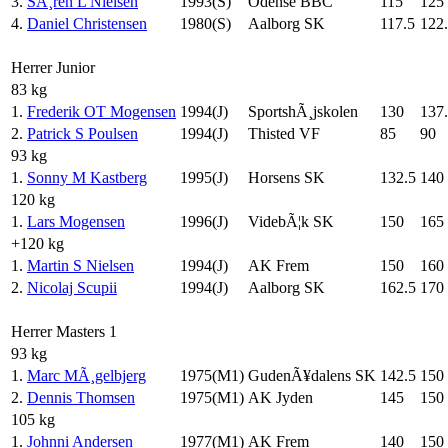
3.
SÃ¸ren L Nielsen
1993(S)
Odense BBC
115
125
4.
Daniel Christensen
1980(S)
Aalborg SK
117.5
122
Herrer Junior
83 kg
1.
Frederik OT Mogensen
1994(J)
SportshÃ¸jskolen
130
137
2.
Patrick S Poulsen
1994(J)
Thisted VF
85
90
93 kg
1.
Sonny M Kastberg
1995(J)
Horsens SK
132.5
140
120 kg
1.
Lars Mogensen
1996(J)
VidebÃ¦k SK
150
165
+120 kg
1.
Martin S Nielsen
1994(J)
AK Frem
150
160
2.
Nicolaj Scupii
1994(J)
Aalborg SK
162.5
170
Herrer Masters 1
93 kg
1.
Marc MÃ¸gelbjerg
1975(M1)
GudenÃ¥dalens SK
142.5
150
2.
Dennis Thomsen
1975(M1)
AK Jyden
145
150
105 kg
1.
Johnni Andersen
1977(M1)
AK Frem
140
150