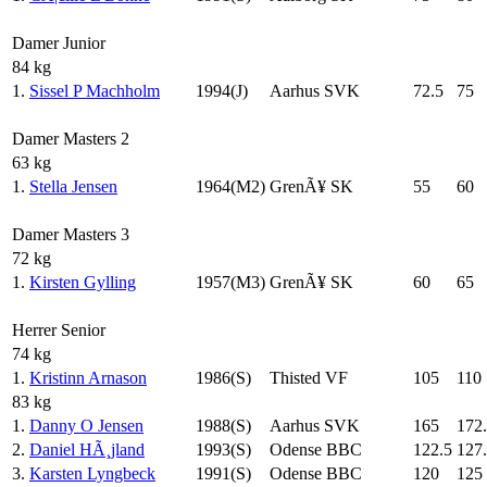
Damer Junior
84 kg
1.
Sissel P Machholm
1994(J)
Aarhus SVK
72.5
75
Damer Masters 2
63 kg
1.
Stella Jensen
1964(M2)
GrenÃ¥ SK
55
60
Damer Masters 3
72 kg
1.
Kirsten Gylling
1957(M3)
GrenÃ¥ SK
60
65
Herrer Senior
74 kg
1.
Kristinn Arnason
1986(S)
Thisted VF
105
110
83 kg
1.
Danny O Jensen
1988(S)
Aarhus SVK
165
172
2.
Daniel HÃ¸jland
1993(S)
Odense BBC
122.5
127
3.
Karsten Lyngbeck
1991(S)
Odense BBC
120
125