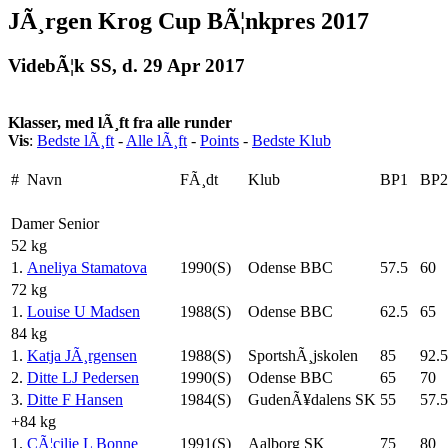
JÃ¸rgen Krog Cup BÃ¦nkpres 2017
VidebÃ¦k SS, d. 29 Apr 2017
Klasser, med lÃ¸ft fra alle runder
Vis
:
Bedste lÃ¸ft
-
Alle lÃ¸ft
-
Points
-
Bedste Klub
#
Navn
FÃ¸dt
Klub
BP1
BP2
Damer Senior
52 kg
1.
Aneliya Stamatova
1990(S)
Odense BBC
57.5
60
72 kg
1.
Louise U Madsen
1988(S)
Odense BBC
62.5
65
84 kg
1.
Katja JÃ¸rgensen
1988(S)
SportshÃ¸jskolen
85
92.5
2.
Ditte LJ Pedersen
1990(S)
Odense BBC
65
70
3.
Ditte F Hansen
1984(S)
GudenÃ¥dalens SK
55
57.5
+84 kg
1.
CÃ¦cilie L Bonne
1991(S)
Aalborg SK
75
80