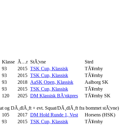
Klasse
Ã…r
StÃ¦vne
Sted
93
2015
TSK Cup, Klassisk
TÃ¥rnby
93
2015
TSK Cup, Klassisk
TÃ¥rnby
93
2018
AaSK Open, Klassisk
Aalborg SK
93
2015
TSK Cup, Klassisk
TÃ¥rnby
120
2025
DM Klassisk BÃ¦nkpres
TÃ¥rnby SK
uat og DÃ¸dlÃ¸ft + evt. Squat/DÃ¸dlÃ¸ft fra bommet stÃ¦vne)
105
2017
DM Hold Runde 1, Vest
Horsens (HSK)
93
2015
TSK Cup, Klassisk
TÃ¥rnby