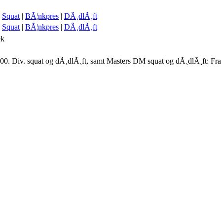
Squat
|
BÃ¦nkpres
|
DÃ¸dlÃ¸ft
Squat
|
BÃ¦nkpres
|
DÃ¸dlÃ¸ft
ek
00. Div. squat og dÃ¸dlÃ¸ft, samt Masters DM squat og dÃ¸dlÃ¸ft: Fr