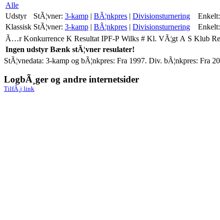
Alle
Udstyr
StÃ¦vner:
3-kamp
|
BÃ¦nkpres
|
Divisionsturnering
Enkelt:
Klassisk
StÃ¦vner:
3-kamp
|
BÃ¦nkpres
|
Divisionsturnering
Enkelt:
Ã…r
Konkurrence
K
Resultat
IPF-P
Wilks
#
Kl.
VÃ¦gt
A
S
Klub
R
Ingen udstyr Bænk stÃ¦vner resulater!
StÃ¦vnedata: 3-kamp og bÃ¦nkpres: Fra 1997. Div. bÃ¦nkpres: Fra 20
LogbÃ¸ger og andre internetsider
TilfÃ¸j link