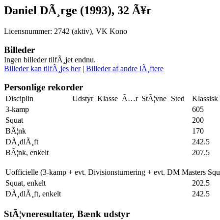
Daniel DÃ¸rge (1993), 32 Ã¥r
Licensnummer: 2742 (aktiv), VK Kono
Billeder
Ingen billeder tilfÃ¸jet endnu.
Billeder kan tilfÃ¸jes her
|
Billeder af andre lÃ¸ftere
Personlige rekorder
Disciplin
Udstyr
Klasse
Ã…r
StÃ¦vne
Sted
Klassisk
3-kamp
605
Squat
200
BÃ¦nk
170
DÃ¸dlÃ¸ft
242.5
BÃ¦nk, enkelt
207.5
Uofficielle (3-kamp + evt. Divisionsturnering + evt. DM Masters Sq
Squat, enkelt
202.5
DÃ¸dlÃ¸ft, enkelt
242.5
StÃ¦vneresultater, Bænk udstyr