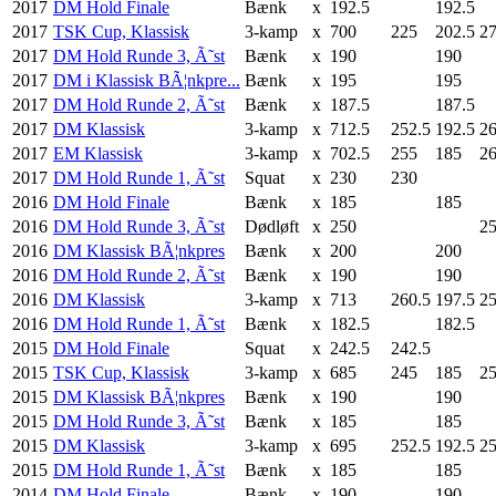
2017
DM Hold Finale
Bænk
x
192.5
192.5
2017
TSK Cup, Klassisk
3-kamp
x
700
225
202.5
27
2017
DM Hold Runde 3, Ã˜st
Bænk
x
190
190
2017
DM i Klassisk BÃ¦nkpre...
Bænk
x
195
195
2017
DM Hold Runde 2, Ã˜st
Bænk
x
187.5
187.5
2017
DM Klassisk
3-kamp
x
712.5
252.5
192.5
26
2017
EM Klassisk
3-kamp
x
702.5
255
185
26
2017
DM Hold Runde 1, Ã˜st
Squat
x
230
230
2016
DM Hold Finale
Bænk
x
185
185
2016
DM Hold Runde 3, Ã˜st
Dødløft
x
250
2
2016
DM Klassisk BÃ¦nkpres
Bænk
x
200
200
2016
DM Hold Runde 2, Ã˜st
Bænk
x
190
190
2016
DM Klassisk
3-kamp
x
713
260.5
197.5
2
2016
DM Hold Runde 1, Ã˜st
Bænk
x
182.5
182.5
2015
DM Hold Finale
Squat
x
242.5
242.5
2015
TSK Cup, Klassisk
3-kamp
x
685
245
185
2
2015
DM Klassisk BÃ¦nkpres
Bænk
x
190
190
2015
DM Hold Runde 3, Ã˜st
Bænk
x
185
185
2015
DM Klassisk
3-kamp
x
695
252.5
192.5
2
2015
DM Hold Runde 1, Ã˜st
Bænk
x
185
185
2014
DM Hold Finale
Bænk
x
190
190