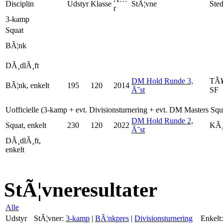
Disciplin
Udstyr
Klasse
StÃ¦vne
Ste
r
3-kamp
Squat
BÃ¦nk
DÃ¸dlÃ¸ft
DM Hold Runde 3,
TÃ¥
BÃ¦nk, enkelt
195
120
2014
Ã˜st
SF
Uofficielle (3-kamp + evt. Divisionsturnering + evt. DM Masters Sq
DM Hold Runde 2,
Squat, enkelt
230
120
2022
KÃ¸
Ã˜st
DÃ¸dlÃ¸ft,
enkelt
StÃ¦vneresultater
Alle
Udstyr
StÃ¦vner:
3-kamp
|
BÃ¦nkpres
|
Divisionsturnering
Enkelt: