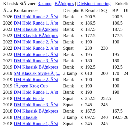
Klassisk
StÃ¦vner:
3-kamp
|
BÃ¦nkpres
|
Divisionsturnering
Enkelt:
Ã…r
Konkurrence
Disciplin
K
Resultat
SQ
BP
D
2026
DM Hold Runde 2, Ã˜st
Bænk
x
200.5
200.5
2026
DM Hold Runde 1, Ã˜st
Bænk
x
186.5
186.5
2023
DM Klassisk BÃ¦nkpres
Bænk
x
187.5
187.5
2022
DM Klassisk BÃ¦nkpres
Bænk
x
177.5
177.5
2022
DM Hold Runde 2, Ã˜st
Bænk
x
190
190
2022
DM Hold Runde 2, Ã˜st
Squat
230
230
2022
DM Hold Runde 1, Ã˜st
Bænk
x
195
195
2021
DM Hold Runde 3, Ã˜st
Bænk
x
180
180
2019
DM Klassisk BÃ¦nkpres
Bænk
x
192.5
192.5
2019
SM Klassisk StyrkelÃ¸f...
3-kamp
x
610
200
170
2
2019
DM Hold Runde 2, Ã˜st
Bænk
x
190
190
2019
JÃ¸rgen Krog Cup
Bænk
x
190
190
2019
DM Hold Runde 1, Ã˜st
Bænk
x
190
190
2018
DM Hold Finale
Squat
x
252.5
252.5
2018
DM Hold Runde 3, Ã˜st
Squat
x
245
245
2018
DM Klassisk BÃ¦nkpres
Bænk
x
167.5
167.5
2018
DM Klassisk
3-kamp
x
697.5
240
192.5
2
2018
DM Hold Runde 1, Ã˜st
Squat
x
245
245