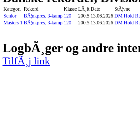
Kategori
Rekord
Klasse
LÃ¸ft
Dato
StÃ¦vne
Senior
BÃ¦nkpres, 3-kamp
120
200.5
13.06.2026
DM Hold Run
Masters 1
BÃ¦nkpres, 3-kamp
120
200.5
13.06.2026
DM Hold Run
LogbÃ¸ger og andre inte
TilfÃ¸j link