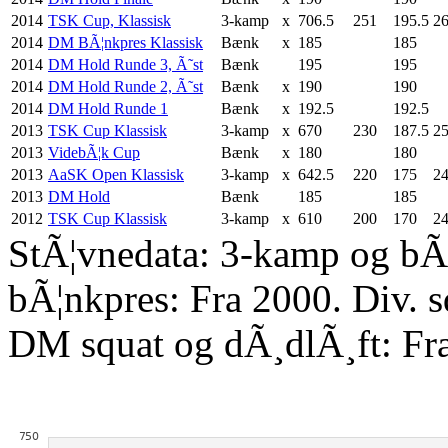
2014
TSK Cup, Klassisk
3-kamp
x
706.5
251
195.5
2
2014
DM BÃ¦nkpres Klassisk
Bænk
x
185
185
2014
DM Hold Runde 3, Ã˜st
Bænk
195
195
2014
DM Hold Runde 2, Ã˜st
Bænk
x
190
190
2014
DM Hold Runde 1
Bænk
x
192.5
192.5
2013
TSK Cup Klassisk
3-kamp
x
670
230
187.5
25
2013
VidebÃ¦k Cup
Bænk
x
180
180
2013
AaSK Open Klassisk
3-kamp
x
642.5
220
175
24
2013
DM Hold
Bænk
185
185
2012
TSK Cup Klassisk
3-kamp
x
610
200
170
2
StÃ¦vnedata: 3-kamp og bÃ¦
bÃ¦nkpres: Fra 2000. Div. 
DM squat og dÃ¸dlÃ¸ft: Fr