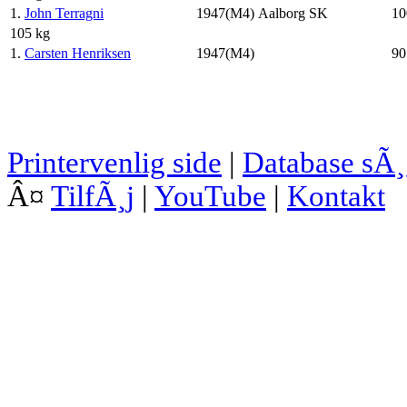
1.
John Terragni
1947(M4)
Aalborg SK
10
105 kg
1.
Carsten Henriksen
1947(M4)
90
Printervenlig side
|
Database sÃ
Â¤
TilfÃ¸j
|
YouTube
|
Kontakt