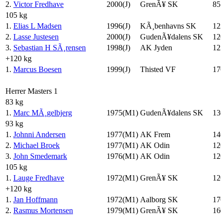
2.
Victor Fredhave
2000(J)
GrenÃ¥ SK
85
105 kg
1.
Elias L Madsen
1996(J)
KÃ¸benhavns SK
12
2.
Lasse Justesen
2000(J)
GudenÃ¥dalens SK
12
3.
Sebastian H SÃ¸rensen
1998(J)
AK Jyden
12
+120 kg
1.
Marcus Boesen
1999(J)
Thisted VF
17
Herrer Masters 1
83 kg
1.
Marc MÃ¸gelbjerg
1975(M1)
GudenÃ¥dalens SK
13
93 kg
1.
Johnni Andersen
1977(M1)
AK Frem
14
2.
Michael Broek
1977(M1)
AK Odin
12
3.
John Smedemark
1976(M1)
AK Odin
12
105 kg
1.
Lauge Fredhave
1972(M1)
GrenÃ¥ SK
12
+120 kg
1.
Jan Hoffmann
1972(M1)
Aalborg SK
17
2.
Rasmus Mortensen
1979(M1)
GrenÃ¥ SK
16