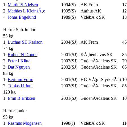
1.
Martin S Nielsen
1994(S)
AK Frem
17
2.
Mathias L KleinsÃ¸e
1995(S)
Aarhus AK
12
-
Jonas Engelund
1989(S)
VidebÃ¦k SK
18
Herrer Sub-Junior
53 kg
1.
Luchas SE Karlson
2004(SJ)
AK Frem
45
74 kg
1.
Ruben N Donde
2001(SJ)
KÃ¸benhavns SK
85
2.
Peter I Klitte
2002(SJ)
GudenÃ¥dalens SK
70
3.
Dat Nguyen
2002(SJ)
GudenÃ¥dalens SK
65
83 kg
1.
Bertram Vorm
2001(SJ)
HG VÃ¦gt-StyrkelÃ¸ft
10
2.
Tobias H Juul
2002(SJ)
GudenÃ¥dalens SK
85
120 kg
1.
Emil B Eriksen
2001(SJ)
GudenÃ¥dalens SK
10
Herrer Junior
93 kg
1.
Rasmus Mogensen
1998(J)
VidebÃ¦k SK
11