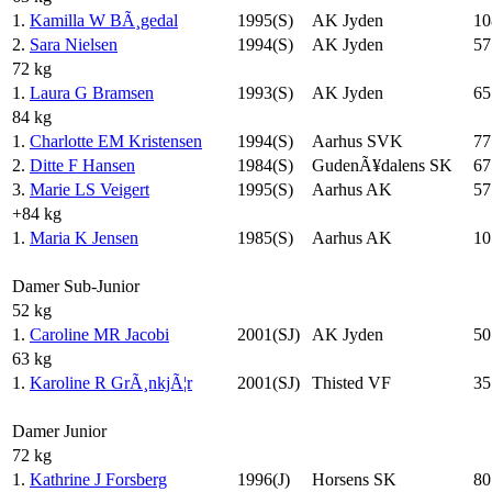
1.
Kamilla W BÃ¸gedal
1995(S)
AK Jyden
10
2.
Sara Nielsen
1994(S)
AK Jyden
57
72 kg
1.
Laura G Bramsen
1993(S)
AK Jyden
65
84 kg
1.
Charlotte EM Kristensen
1994(S)
Aarhus SVK
77
2.
Ditte F Hansen
1984(S)
GudenÃ¥dalens SK
67
3.
Marie LS Veigert
1995(S)
Aarhus AK
57
+84 kg
1.
Maria K Jensen
1985(S)
Aarhus AK
10
Damer Sub-Junior
52 kg
1.
Caroline MR Jacobi
2001(SJ)
AK Jyden
50
63 kg
1.
Karoline R GrÃ¸nkjÃ¦r
2001(SJ)
Thisted VF
35
Damer Junior
72 kg
1.
Kathrine J Forsberg
1996(J)
Horsens SK
80