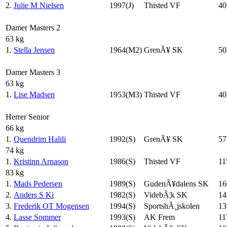
2.
Julie M Nielsen
1997(J)
Thisted VF
40
Damer Masters 2
63 kg
1.
Stella Jensen
1964(M2)
GrenÃ¥ SK
50
Damer Masters 3
63 kg
1.
Lise Madsen
1953(M3)
Thisted VF
40
Herrer Senior
66 kg
1.
Quendrim Halili
1992(S)
GrenÃ¥ SK
57
74 kg
1.
Kristinn Arnason
1986(S)
Thisted VF
11
83 kg
1.
Mads Pedersen
1989(S)
GudenÃ¥dalens SK
16
2.
Anders S Ki
1982(S)
VidebÃ¦k SK
14
3.
Frederik OT Mogensen
1994(S)
SportshÃ¸jskolen
13
4.
Lasse Sommer
1993(S)
AK Frem
11