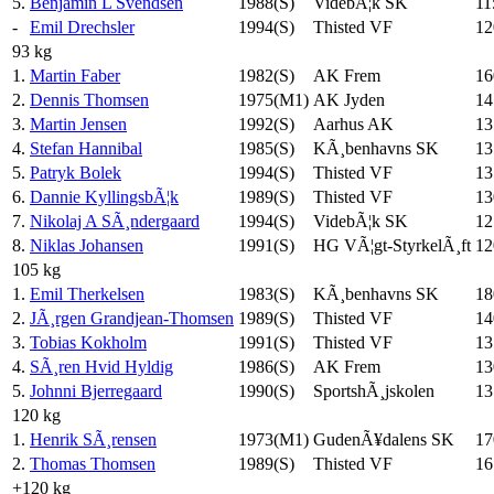
5.
Benjamin L Svendsen
1988(S)
VidebÃ¦k SK
11
-
Emil Drechsler
1994(S)
Thisted VF
12
93 kg
1.
Martin Faber
1982(S)
AK Frem
16
2.
Dennis Thomsen
1975(M1)
AK Jyden
14
3.
Martin Jensen
1992(S)
Aarhus AK
13
4.
Stefan Hannibal
1985(S)
KÃ¸benhavns SK
13
5.
Patryk Bolek
1994(S)
Thisted VF
13
6.
Dannie KyllingsbÃ¦k
1989(S)
Thisted VF
13
7.
Nikolaj A SÃ¸ndergaard
1994(S)
VidebÃ¦k SK
12
8.
Niklas Johansen
1991(S)
HG VÃ¦gt-StyrkelÃ¸ft
12
105 kg
1.
Emil Therkelsen
1983(S)
KÃ¸benhavns SK
18
2.
JÃ¸rgen Grandjean-Thomsen
1989(S)
Thisted VF
14
3.
Tobias Kokholm
1991(S)
Thisted VF
13
4.
SÃ¸ren Hvid Hyldig
1986(S)
AK Frem
13
5.
Johnni Bjerregaard
1990(S)
SportshÃ¸jskolen
13
120 kg
1.
Henrik SÃ¸rensen
1973(M1)
GudenÃ¥dalens SK
17
2.
Thomas Thomsen
1989(S)
Thisted VF
16
+120 kg