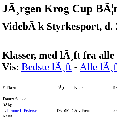
JÃ¸rgen Krog Cup BÃ¦
VidebÃ¦k Styrkesport, d.
Klasser, med lÃ¸ft fra all
Vis
:
Bedste lÃ¸ft
-
Alle lÃ¸f
#
Navn
FÃ¸dt
Klub
B
Damer Senior
52 kg
1.
Lonnie B Pedersen
1975(M1)
AK Frem
65
63 kg