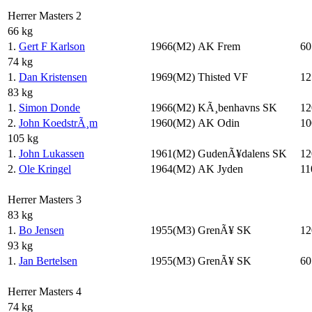
Herrer Masters 2
66 kg
1.
Gert F Karlson
1966(M2)
AK Frem
60
74 kg
1.
Dan Kristensen
1969(M2)
Thisted VF
12
83 kg
1.
Simon Donde
1966(M2)
KÃ¸benhavns SK
12
2.
John KoedstrÃ¸m
1960(M2)
AK Odin
10
105 kg
1.
John Lukassen
1961(M2)
GudenÃ¥dalens SK
12
2.
Ole Kringel
1964(M2)
AK Jyden
11
Herrer Masters 3
83 kg
1.
Bo Jensen
1955(M3)
GrenÃ¥ SK
12
93 kg
1.
Jan Bertelsen
1955(M3)
GrenÃ¥ SK
60
Herrer Masters 4
74 kg