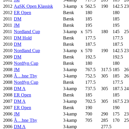
2012
AaSK Open Klassisk
3-kamp
x
562.5
190
142.5
23
2012
ER Open
Bænk
180
180
2011
DM
Bænk
185
185
2011
JM
Bænk
195
195
2011
Nordland Cup
3-kamp
x
575
180
145
25
2011
DM Hold
Bænk
177.5
177.5
2010
DM
Bænk
187.5
187.5
2010
Nordland Cup
3-kamp
x
570
190
142.5
23
2009
DM
Bænk
192.5
192.5
2009
Nordfyn Cup
Bænk
180
180
2008
JM
3-kamp
767.5
317.5
185
26
2008
Ã…bne Thy
3-kamp
752.5
305
185
26
2008
Nordfyn Cup
Bænk
177.5
177.5
2008
DM A
3-kamp
737.5
305
187.5
24
2008
ER Open
Bænk
185
185
2007
DM A
3-kamp
702.5
305
167.5
23
2007
ER Open
Bænk
190
190
2006
JM
3-kamp
700
290
175
23
2006
Ã…bne Thy
3-kamp
705
285
170
25
2006
DM A
3-kamp
277.5