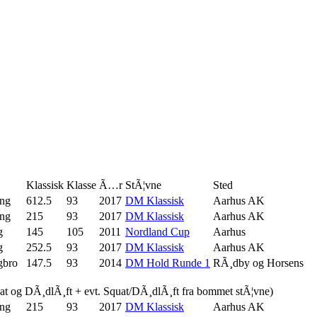
Klassisk
Klasse
Ã…r
StÃ¦vne
Sted
ing
612.5
93
2017
DM Klassisk
Aarhus AK
ing
215
93
2017
DM Klassisk
Aarhus AK
g
145
105
2011
Nordland Cup
Aarhus
g
252.5
93
2017
DM Klassisk
Aarhus AK
gbro
147.5
93
2014
DM Hold Runde 1
RÃ¸dby og Horsens
uat og DÃ¸dlÃ¸ft + evt. Squat/DÃ¸dlÃ¸ft fra bommet stÃ¦vne)
ing
215
93
2017
DM Klassisk
Aarhus AK