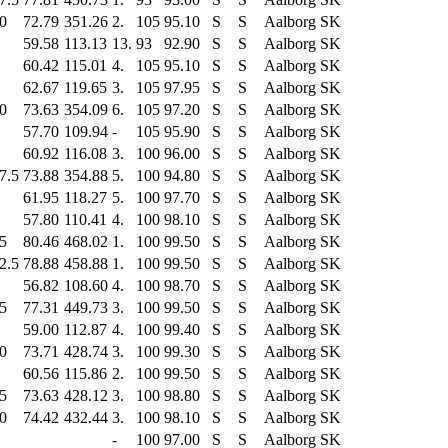
0
72.79
351.26
2.
105
95.10
S
S
Aalborg SK
59.58
113.13
13.
93
92.90
S
S
Aalborg SK
60.42
115.01
4.
105
95.10
S
S
Aalborg SK
62.67
119.65
3.
105
97.95
S
S
Aalborg SK
0
73.63
354.09
6.
105
97.20
S
S
Aalborg SK
57.70
109.94
-
105
95.90
S
S
Aalborg SK
60.92
116.08
3.
100
96.00
S
S
Aalborg SK
7.5
73.88
354.88
5.
100
94.80
S
S
Aalborg SK
61.95
118.27
5.
100
97.70
S
S
Aalborg SK
57.80
110.41
4.
100
98.10
S
S
Aalborg SK
5
80.46
468.02
1.
100
99.50
S
S
Aalborg SK
2.5
78.88
458.88
1.
100
99.50
S
S
Aalborg SK
56.82
108.60
4.
100
98.70
S
S
Aalborg SK
5
77.31
449.73
3.
100
99.50
S
S
Aalborg SK
59.00
112.87
4.
100
99.40
S
S
Aalborg SK
0
73.71
428.74
3.
100
99.30
S
S
Aalborg SK
60.56
115.86
2.
100
99.50
S
S
Aalborg SK
5
73.63
428.12
3.
100
98.80
S
S
Aalborg SK
0
74.42
432.44
3.
100
98.10
S
S
Aalborg SK
-
100
97.00
S
S
Aalborg SK