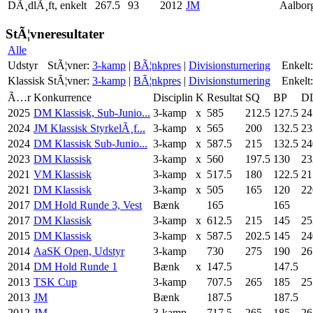
DÃ¸dlÃ¸ft, enkelt
267.5
93
2012
JM
Aalbor
StÃ¦vneresultater
Alle
Udstyr
StÃ¦vner:
3-kamp
|
BÃ¦nkpres
|
Divisionsturnering
Enkelt:
Klassisk
StÃ¦vner:
3-kamp
|
BÃ¦nkpres
|
Divisionsturnering
Enkelt:
Ã…r
Konkurrence
Disciplin
K
Resultat
SQ
BP
D
2025
DM Klassisk, Sub-Junio...
3-kamp
x
585
212.5
127.5
24
2024
JM Klassisk StyrkelÃ¸f...
3-kamp
x
565
200
132.5
23
2024
DM Klassisk Sub-Junio...
3-kamp
x
587.5
215
132.5
24
2023
DM Klassisk
3-kamp
x
560
197.5
130
23
2021
VM Klassisk
3-kamp
x
517.5
180
122.5
21
2021
DM Klassisk
3-kamp
x
505
165
120
22
2017
DM Hold Runde 3, Vest
Bænk
165
165
2017
DM Klassisk
3-kamp
x
612.5
215
145
25
2015
DM Klassisk
3-kamp
x
587.5
202.5
145
24
2014
AaSK Open, Udstyr
3-kamp
730
275
190
26
2014
DM Hold Runde 1
Bænk
x
147.5
147.5
2013
TSK Cup
3-kamp
707.5
265
185
25
2013
JM
Bænk
187.5
187.5
2012
JM
3-kamp
717.5
265
185
26