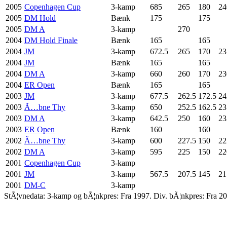
2005
Copenhagen Cup
3-kamp
685
265
180
24
2005
DM Hold
Bænk
175
175
2005
DM A
3-kamp
270
2004
DM Hold Finale
Bænk
165
165
2004
JM
3-kamp
672.5
265
170
23
2004
JM
Bænk
165
165
2004
DM A
3-kamp
660
260
170
23
2004
ER Open
Bænk
165
165
2003
JM
3-kamp
677.5
262.5
172.5
24
2003
Ã…bne Thy
3-kamp
650
252.5
162.5
23
2003
DM A
3-kamp
642.5
250
160
23
2003
ER Open
Bænk
160
160
2002
Ã…bne Thy
3-kamp
600
227.5
150
22
2002
DM A
3-kamp
595
225
150
22
2001
Copenhagen Cup
3-kamp
2001
JM
3-kamp
567.5
207.5
145
21
2001
DM-C
3-kamp
StÃ¦vnedata: 3-kamp og bÃ¦nkpres: Fra 1997. Div. bÃ¦nkpres: Fra 20