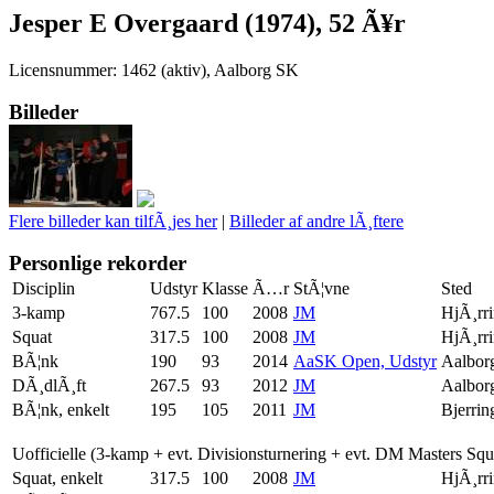
Jesper E Overgaard (1974), 52 Ã¥r
Licensnummer: 1462 (aktiv), Aalborg SK
Billeder
Flere billeder kan tilfÃ¸jes her
|
Billeder af andre lÃ¸ftere
Personlige rekorder
Disciplin
Udstyr
Klasse
Ã…r
StÃ¦vne
Sted
3-kamp
767.5
100
2008
JM
HjÃ¸rr
Squat
317.5
100
2008
JM
HjÃ¸rr
BÃ¦nk
190
93
2014
AaSK Open, Udstyr
Aalbor
DÃ¸dlÃ¸ft
267.5
93
2012
JM
Aalbor
BÃ¦nk, enkelt
195
105
2011
JM
Bjerrin
Uofficielle (3-kamp + evt. Divisionsturnering + evt. DM Masters Sq
Squat, enkelt
317.5
100
2008
JM
HjÃ¸rr