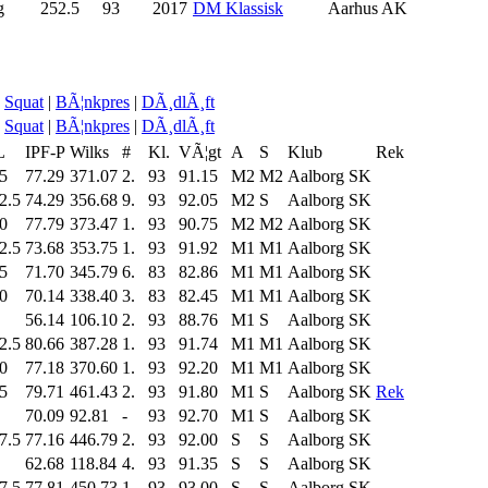
g
252.5
93
2017
DM Klassisk
Aarhus AK
Squat
|
BÃ¦nkpres
|
DÃ¸dlÃ¸ft
Squat
|
BÃ¦nkpres
|
DÃ¸dlÃ¸ft
L
IPF-P
Wilks
#
Kl.
VÃ¦gt
A
S
Klub
Rek
5
77.29
371.07
2.
93
91.15
M2
M2
Aalborg SK
2.5
74.29
356.68
9.
93
92.05
M2
S
Aalborg SK
0
77.79
373.47
1.
93
90.75
M2
M2
Aalborg SK
2.5
73.68
353.75
1.
93
91.92
M1
M1
Aalborg SK
5
71.70
345.79
6.
83
82.86
M1
M1
Aalborg SK
0
70.14
338.40
3.
83
82.45
M1
M1
Aalborg SK
56.14
106.10
2.
93
88.76
M1
S
Aalborg SK
2.5
80.66
387.28
1.
93
91.74
M1
M1
Aalborg SK
0
77.18
370.60
1.
93
92.20
M1
M1
Aalborg SK
5
79.71
461.43
2.
93
91.80
M1
S
Aalborg SK
Rek
70.09
92.81
-
93
92.70
M1
S
Aalborg SK
7.5
77.16
446.79
2.
93
92.00
S
S
Aalborg SK
62.68
118.84
4.
93
91.35
S
S
Aalborg SK
7.5
77.81
450.73
1.
93
93.00
S
S
Aalborg SK