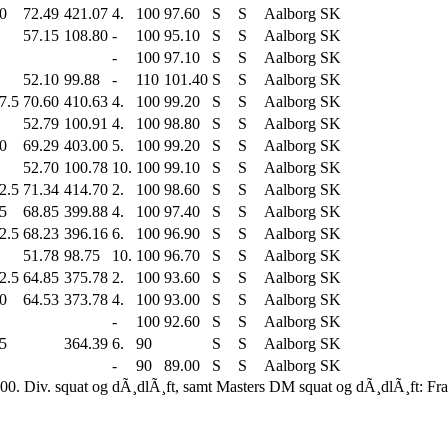
0
72.49
421.07
4.
100
97.60
S
S
Aalborg SK
57.15
108.80
-
100
95.10
S
S
Aalborg SK
-
100
97.10
S
S
Aalborg SK
52.10
99.88
-
110
101.40
S
S
Aalborg SK
7.5
70.60
410.63
4.
100
99.20
S
S
Aalborg SK
52.79
100.91
4.
100
98.80
S
S
Aalborg SK
0
69.29
403.00
5.
100
99.20
S
S
Aalborg SK
52.70
100.78
10.
100
99.10
S
S
Aalborg SK
2.5
71.34
414.70
2.
100
98.60
S
S
Aalborg SK
5
68.85
399.88
4.
100
97.40
S
S
Aalborg SK
2.5
68.23
396.16
6.
100
96.90
S
S
Aalborg SK
51.78
98.75
10.
100
96.70
S
S
Aalborg SK
2.5
64.85
375.78
2.
100
93.60
S
S
Aalborg SK
0
64.53
373.78
4.
100
93.00
S
S
Aalborg SK
-
100
92.60
S
S
Aalborg SK
5
364.39
6.
90
S
S
Aalborg SK
-
90
89.00
S
S
Aalborg SK
00. Div. squat og dÃ¸dlÃ¸ft, samt Masters DM squat og dÃ¸dlÃ¸ft: Fr