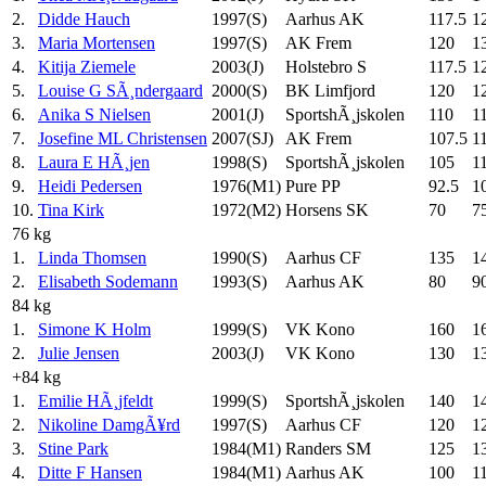
2.
Didde Hauch
1997(S)
Aarhus AK
117.5
1
3.
Maria Mortensen
1997(S)
AK Frem
120
1
4.
Kitija Ziemele
2003(J)
Holstebro S
117.5
1
5.
Louise G SÃ¸ndergaard
2000(S)
BK Limfjord
120
1
6.
Anika S Nielsen
2001(J)
SportshÃ¸jskolen
110
1
7.
Josefine ML Christensen
2007(SJ)
AK Frem
107.5
1
8.
Laura E HÃ¸jen
1998(S)
SportshÃ¸jskolen
105
1
9.
Heidi Pedersen
1976(M1)
Pure PP
92.5
1
10.
Tina Kirk
1972(M2)
Horsens SK
70
7
76 kg
1.
Linda Thomsen
1990(S)
Aarhus CF
135
1
2.
Elisabeth Sodemann
1993(S)
Aarhus AK
80
9
84 kg
1.
Simone K Holm
1999(S)
VK Kono
160
1
2.
Julie Jensen
2003(J)
VK Kono
130
1
+84 kg
1.
Emilie HÃ¸jfeldt
1999(S)
SportshÃ¸jskolen
140
1
2.
Nikoline DamgÃ¥rd
1997(S)
Aarhus CF
120
1
3.
Stine Park
1984(M1)
Randers SM
125
1
4.
Ditte F Hansen
1984(M1)
Aarhus AK
100
1