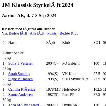
JM Klassisk StyrkelÃ¸ft 2024
Aarhus AK, d. 7-8 Sep 2024
Klasser, med lÃ¸ft fra alle runder
Vis
:
Bedste lÃ¸ft
-
Alle lÃ¸ft
-
Points
-
Bedste Klub
#
Navn
FÃ¸dt
Klub
SQ1
S
Damer Senior
52 kg
1.
Sofia T Vestesen
2004(J)
PO Esbjerg
100
1
57 kg
1.
Sarah Sunding
1994(S)
VK Kono
87.5
9
2.
Signe B Hansen
1998(S)
SDU StyrkelÃ¸ft
77.5
8
63 kg
1.
Camilla KjÃ¦rside
1978(M1)
Holstebro S
102.5
1
2.
Sanne Andersen
1987(S)
Pure PP
87.5
9
69 kg
1.
Thea MÃ¸lvadgaard
2002(J)
Hydra SK
130
1