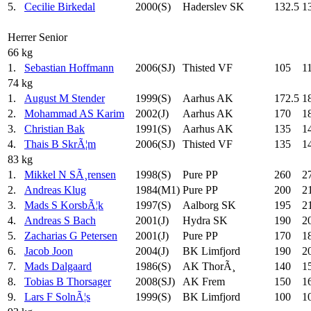
5.
Cecilie Birkedal
2000(S)
Haderslev SK
132.5
1
Herrer Senior
66 kg
1.
Sebastian Hoffmann
2006(SJ)
Thisted VF
105
1
74 kg
1.
August M Stender
1999(S)
Aarhus AK
172.5
1
2.
Mohammad AS Karim
2002(J)
Aarhus AK
170
1
3.
Christian Bak
1991(S)
Aarhus AK
135
1
4.
Thais B SkrÃ¦m
2006(SJ)
Thisted VF
135
1
83 kg
1.
Mikkel N SÃ¸rensen
1998(S)
Pure PP
260
2
2.
Andreas Klug
1984(M1)
Pure PP
200
2
3.
Mads S KorsbÃ¦k
1997(S)
Aalborg SK
195
2
4.
Andreas S Bach
2001(J)
Hydra SK
190
2
5.
Zacharias G Petersen
2001(J)
Pure PP
170
1
6.
Jacob Joon
2004(J)
BK Limfjord
190
2
7.
Mads Dalgaard
1986(S)
AK ThorÃ¸
140
1
8.
Tobias B Thorsager
2008(SJ)
AK Frem
150
1
9.
Lars F SolnÃ¦s
1999(S)
BK Limfjord
100
1