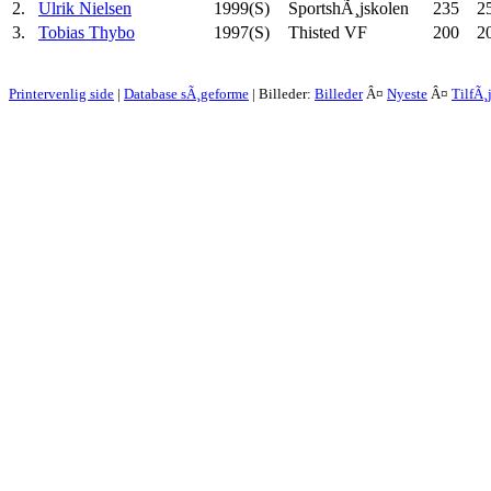
2.
Ulrik Nielsen
1999(S)
SportshÃ¸jskolen
235
2
3.
Tobias Thybo
1997(S)
Thisted VF
200
2
Printervenlig side
|
Database sÃ¸geforme
| Billeder:
Billeder
Â¤
Nyeste
Â¤
TilfÃ¸