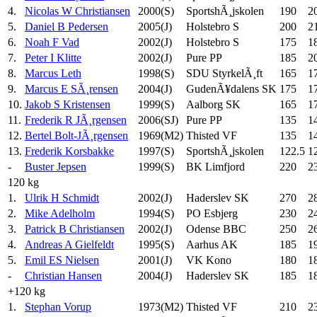
4.
Nicolas W Christiansen
2000(S)
SportshÃ¸jskolen
190
2
5.
Daniel B Pedersen
2005(J)
Holstebro S
200
2
6.
Noah F Vad
2002(J)
Holstebro S
175
1
7.
Peter I Klitte
2002(J)
Pure PP
185
2
8.
Marcus Leth
1998(S)
SDU StyrkelÃ¸ft
165
1
9.
Marcus E SÃ¸rensen
2004(J)
GudenÃ¥dalens SK
175
1
10.
Jakob S Kristensen
1999(S)
Aalborg SK
165
1
11.
Frederik R JÃ¸rgensen
2006(SJ)
Pure PP
135
1
12.
Bertel Bolt-JÃ¸rgensen
1969(M2)
Thisted VF
135
1
13.
Frederik Korsbakke
1997(S)
SportshÃ¸jskolen
122.5
1
-
Buster Jepsen
1999(S)
BK Limfjord
220
2
120 kg
1.
Ulrik H Schmidt
2002(J)
Haderslev SK
270
2
2.
Mike Adelholm
1994(S)
PO Esbjerg
230
2
3.
Patrick B Christiansen
2002(J)
Odense BBC
250
2
4.
Andreas A Gielfeldt
1995(S)
Aarhus AK
185
1
5.
Emil ES Nielsen
2001(J)
VK Kono
180
1
-
Christian Hansen
2004(J)
Haderslev SK
185
1
+120 kg
1.
Stephan Vorup
1973(M2)
Thisted VF
210
2