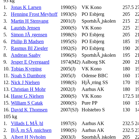
93 kg
1.
Jonas K Larsen
1990(S)
VK Kono
257.5
2
2.
Henning Frost Meyhoff
1993(S)
PO Esbjerg
205
2
3.
Martin H Stenvang
2001(J)
SportshÃ¸jskolen
215
2
4.
Laurids Jensen
2000(S)
VK Kono
225
2
5.
Simon JÃ¸rgensen
1998(S)
PO Esbjerg
205
2
6.
Philip B Madsen
1995(S)
PO Esbjerg
185
1
7.
Rasmus BI Ziegler
1992(S)
PO Esbjerg
190
2
8.
Andreas Saaby
1996(S)
SportshÃ¸jskolen
195
2
9.
Jesper E Overgaard
1974(M2)
Aalborg SK
200
2
10.
Tobias Kyrping
2005(J)
VK Kono
180
1
11.
Noah S Damborg
2005(J)
Odense BBC
160
1
12.
Nick J Nielsen
1998(S)
HjÃ¸rring SS
170
1
13.
Christian H Mohr
2002(J)
Aarhus AK
180
1
14.
Hasse G Nielsen
2000(S)
VK Kono
172.5
1
15.
William S Catak
2000(S)
Pure PP
160
1
16.
David K Thomsen
2007(SJ)
Holstebro S
130
1
105 kg
1.
Villads L MÃ¸hl
1997(S)
Aarhus AK
232.5
2
2.
BjÃ¸rn SÃ¸nnichsen
1990(S)
Aarhus AK
232.5
2
3.
Albert H Nyholm
2003(J)
SportshÃ¸jskolen
205
2