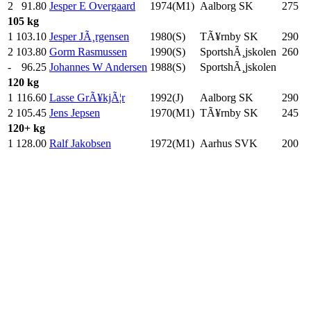
2
91.80
Jesper E Overgaard
1974(M1)
Aalborg SK
275
.0
105 kg
1
103.10
Jesper JÃ¸rgensen
1980(S)
TÃ¥rnby SK
290
.0
2
103.80
Gorm Rasmussen
1990(S)
SportshÃ¸jskolen
260
.0
-
96.25
Johannes W Andersen
1988(S)
SportshÃ¸jskolen
120 kg
1
116.60
Lasse GrÃ¥kjÃ¦r
1992(J)
Aalborg SK
290
.0
2
105.45
Jens Jepsen
1970(M1)
TÃ¥rnby SK
245
.0
120+ kg
1
128.00
Ralf Jakobsen
1972(M1)
Aarhus SVK
200
.0