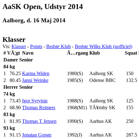
AaSK Open, Udstyr 2014
Aalborg, d. 16 Maj 2014
Klasser
Vis:
Klasser
-
Points
-
Bedste Klub
-
Bedste Wilks Klub (uofficiel)
#
VÃ¦gt
Navn
Ã…rgang
Klub
Squat
Damer
Senior
84 kg
1
76.25
Karina Widen
1980(S)
Aalborg SK
150
.0
2
80.45
Janni Weinke
1985(S)
Odense BBC
132.5
Herrer
Senior
74 kg
1
73.45
Igor Syrytsin
1988(S)
Aalborg SK
125
.0
2
68.90
Thomas Reimers
1968(M1)
TÃ¥rnby SK
155
.0
83 kg
1
81.95
Thomas T Jensen
1990(S)
Aarhus AK
250
.0
93 kg
1
91.15
Jonatan Gonge
1992(J)
Aarhus AK
287.5