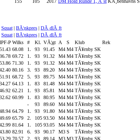
155
105
2017
DM Hold Runde 1, Ã˜st
KÃ¸benhavns St
Squat
|
BÃ¦nkpres
|
DÃ¸dlÃ¸ft
Squat
|
BÃ¦nkpres
|
DÃ¸dlÃ¸ft
IPF-P
Wilks
#
Kl.
VÃ¦gt
A
S
Klub
Rek
51.43
68.08
1.
93
91.45
M4
M4
TÃ¥rnby SK
36.78
69.72
1.
93
91.32
M4
M4
TÃ¥rnby SK
53.86
71.30
1.
93
91.32
M4
M4
TÃ¥rnby SK
42.40
80.16
3.
93
89.20
M4
M4
TÃ¥rnby SK
51.91
68.72
5.
93
89.75
M4
M4
TÃ¥rnby SK
34.27
64.13
1.
83
81.48
M4
M4
TÃ¥rnby SK
46.92
62.21
1.
93
85.81
M4
M4
TÃ¥rnby SK
32.62
60.99
1.
83
80.95
M4
M4
TÃ¥rnby SK
-
93
89.60
M4
M4
TÃ¥rnby SK
48.94
64.79
1.
93
91.80
M4
M4
TÃ¥rnby SK
49.69
65.79
2.
105
93.50
M4
M4
TÃ¥rnby SK
42.99
81.64
1.
105
93.05
M4
M4
TÃ¥rnby SK
43.80
82.91
6.
93
90.17
M3
S
TÃ¥rnby SK
53.29
70.57
2.
93
89.14
M3
M3
TÃ¥rnby SK