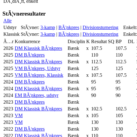
DÃ¸dlÃ¸ft, enkelt
StÃ¦vneresultater
Alle
Udstyr
StÃ¦vner:
3-kamp
|
BÃ¦nkpres
|
Divisionsturnering
Enkelt:
Klassisk
StÃ¦vner:
3-kamp
|
BÃ¦nkpres
|
Divisionsturnering
Enkelt:
Ã…r
Konkurrence
Disciplin
K
Resultat
SQ
BP
DL
2026
DM Klassisk BÃ¦nkpres
Bænk
x
107.5
107.5
2025
DM BÃ¦nkpres
Bænk
110
110
2025
DM Klassisk BÃ¦nkpres
Bænk
x
112.5
112.5
2025
VM BÃ¦nkpres, Udstyr
Bænk
125
125
2025
VM BÃ¦nkpres, Klassisk
Bænk
x
107.5
107.5
2024
DM BÃ¦nkpres
Bænk
95
95
2024
DM Klassisk BÃ¦nkpres
Bænk
x
95
95
2024
EM BÃ¦nkpres, udstyr
Bænk
90
90
2023
DM BÃ¦nkpres
Bænk
2023
DM Klassisk BÃ¦nkpres
Bænk
x
102.5
102.5
2023
VM
Bænk
x
105
105
2023
VM
Bænk
130
130
2022
DM BÃ¦nkpres
Bænk
130
130
2022
DM Klassisk BÃ¦nkpres
Bænk
x
110
110