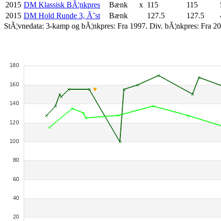
2015
DM Klassisk BÃ¦nkpres
Bænk
x
115
115
2015
DM Hold Runde 3, Ã˜st
Bænk
127.5
127.5
StÃ¦vnedata: 3-kamp og bÃ¦nkpres: Fra 1997. Div. bÃ¦nkpres: Fra 20