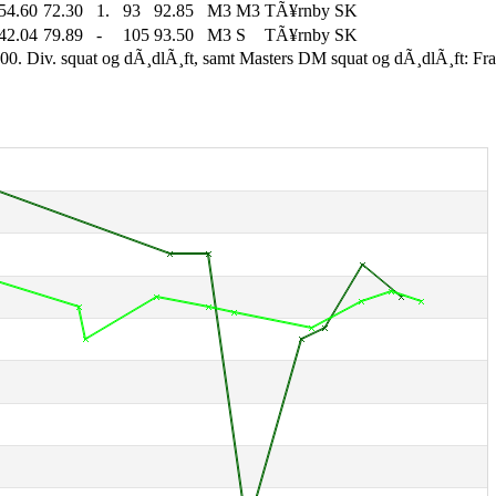
54.60
72.30
1.
93
92.85
M3
M3
TÃ¥rnby SK
42.04
79.89
-
105
93.50
M3
S
TÃ¥rnby SK
00. Div. squat og dÃ¸dlÃ¸ft, samt Masters DM squat og dÃ¸dlÃ¸ft: Fr