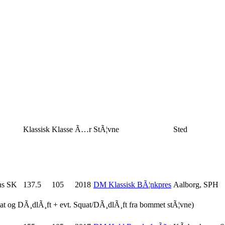
Klassisk
Klasse
Ã…r
StÃ¦vne
Sted
ns SK
137.5
105
2018
DM Klassisk BÃ¦nkpres
Aalborg, SPH
uat og DÃ¸dlÃ¸ft + evt. Squat/DÃ¸dlÃ¸ft fra bommet stÃ¦vne)