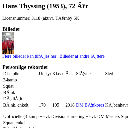
Hans Thyssing (1953), 72 Ã¥r
Licensnummer: 3118 (aktiv), TÃ¥rnby SK
Billeder
Flere billeder kan tilfÃ¸jes her
|
Billeder af andre lÃ¸ftere
Personlige rekorder
Disciplin
Udstyr
Klasse
Ã…r
StÃ¦vne
Sted
3-kamp
Squat
BÃ¦nk
DÃ¸dlÃ¸ft
BÃ¦nk, enkelt
170
105
2018
DM BÃ¦nkpres
KÃ¸benhav
Uofficielle (3-kamp + evt. Divisionsturnering + evt. DM Masters Sq
Squat, enkelt