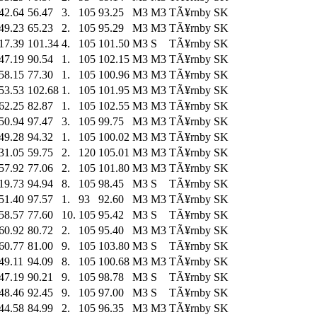
42.64
56.47
3.
105
93.25
M3
M3
TÃ¥rnby SK
49.23
65.23
2.
105
95.29
M3
M3
TÃ¥rnby SK
17.39
101.34
4.
105
101.50
M3
S
TÃ¥rnby SK
47.19
90.54
1.
105
102.15
M3
M3
TÃ¥rnby SK
58.15
77.30
1.
105
100.96
M3
M3
TÃ¥rnby SK
53.53
102.68
1.
105
101.95
M3
M3
TÃ¥rnby SK
62.25
82.87
1.
105
102.55
M3
M3
TÃ¥rnby SK
50.94
97.47
3.
105
99.75
M3
M3
TÃ¥rnby SK
49.28
94.32
1.
105
100.02
M3
M3
TÃ¥rnby SK
31.05
59.75
2.
120
105.01
M3
M3
TÃ¥rnby SK
57.92
77.06
2.
105
101.80
M3
M3
TÃ¥rnby SK
19.73
94.94
8.
105
98.45
M3
S
TÃ¥rnby SK
51.40
97.57
1.
93
92.60
M3
M3
TÃ¥rnby SK
58.57
77.60
10.
105
95.42
M3
S
TÃ¥rnby SK
60.92
80.72
2.
105
95.40
M3
M3
TÃ¥rnby SK
60.77
81.00
9.
105
103.80
M3
S
TÃ¥rnby SK
49.11
94.09
8.
105
100.68
M3
M3
TÃ¥rnby SK
47.19
90.21
9.
105
98.78
M3
S
TÃ¥rnby SK
48.46
92.45
9.
105
97.00
M3
S
TÃ¥rnby SK
44.58
84.99
2.
105
96.35
M3
M3
TÃ¥rnby SK