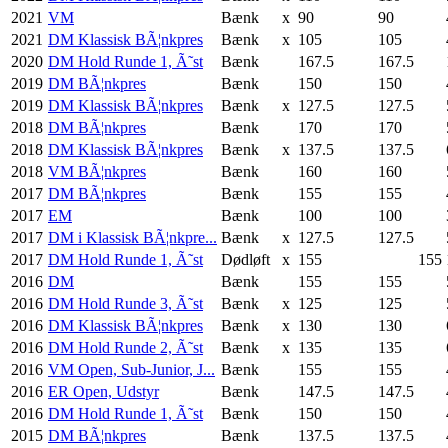
2021
VM
Bænk
x
90
90
2021
DM Klassisk BÃ¦nkpres
Bænk
x
105
105
2020
DM Hold Runde 1, Ã˜st
Bænk
167.5
167.5
2019
DM BÃ¦nkpres
Bænk
150
150
2019
DM Klassisk BÃ¦nkpres
Bænk
x
127.5
127.5
2018
DM BÃ¦nkpres
Bænk
170
170
2018
DM Klassisk BÃ¦nkpres
Bænk
x
137.5
137.5
2018
VM BÃ¦nkpres
Bænk
160
160
2017
DM BÃ¦nkpres
Bænk
155
155
2017
EM
Bænk
100
100
2017
DM i Klassisk BÃ¦nkpre...
Bænk
x
127.5
127.5
2017
DM Hold Runde 1, Ã˜st
Dødløft
x
155
155
2016
DM
Bænk
155
155
2016
DM Hold Runde 3, Ã˜st
Bænk
x
125
125
2016
DM Klassisk BÃ¦nkpres
Bænk
x
130
130
2016
DM Hold Runde 2, Ã˜st
Bænk
x
135
135
2016
VM Open, Sub-Junior, J...
Bænk
155
155
2016
ER Open, Udstyr
Bænk
147.5
147.5
2016
DM Hold Runde 1, Ã˜st
Bænk
150
150
2015
DM BÃ¦nkpres
Bænk
137.5
137.5