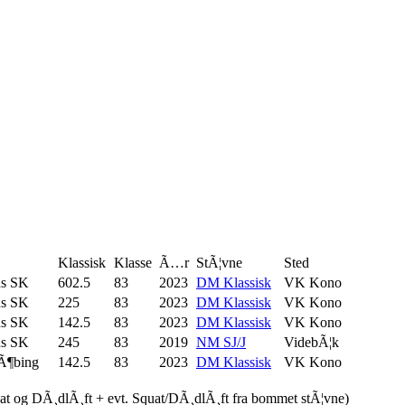
Klassisk
Klasse
Ã…r
StÃ¦vne
Sted
ns SK
602.5
83
2023
DM Klassisk
VK Kono
ns SK
225
83
2023
DM Klassisk
VK Kono
ns SK
142.5
83
2023
DM Klassisk
VK Kono
ns SK
245
83
2019
NM SJ/J
VidebÃ¦k
Ã¶bing
142.5
83
2023
DM Klassisk
VK Kono
uat og DÃ¸dlÃ¸ft + evt. Squat/DÃ¸dlÃ¸ft fra bommet stÃ¦vne)