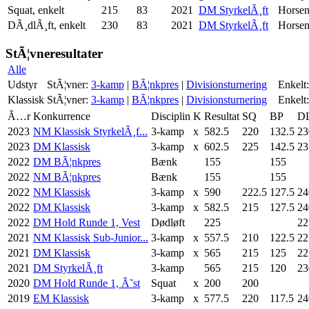
Squat, enkelt
215
83
2021
DM StyrkelÃ¸ft
Horse
DÃ¸dlÃ¸ft, enkelt
230
83
2021
DM StyrkelÃ¸ft
Horse
StÃ¦vneresultater
Alle
Udstyr
StÃ¦vner:
3-kamp
|
BÃ¦nkpres
|
Divisionsturnering
Enkelt:
Klassisk
StÃ¦vner:
3-kamp
|
BÃ¦nkpres
|
Divisionsturnering
Enkelt:
Ã…r
Konkurrence
Disciplin
K
Resultat
SQ
BP
D
2023
NM Klassisk StyrkelÃ¸f...
3-kamp
x
582.5
220
132.5
23
2023
DM Klassisk
3-kamp
x
602.5
225
142.5
23
2022
DM BÃ¦nkpres
Bænk
155
155
2022
NM BÃ¦nkpres
Bænk
155
155
2022
NM Klassisk
3-kamp
x
590
222.5
127.5
24
2022
DM Klassisk
3-kamp
x
582.5
215
127.5
24
2022
DM Hold Runde 1, Vest
Dødløft
225
22
2021
NM Klassisk Sub-Junior...
3-kamp
x
557.5
210
122.5
22
2021
DM Klassisk
3-kamp
x
565
215
125
22
2021
DM StyrkelÃ¸ft
3-kamp
565
215
120
23
2020
DM Hold Runde 1, Ã˜st
Squat
x
200
200
2019
EM Klassisk
3-kamp
x
577.5
220
117.5
24