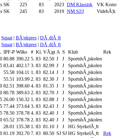
ns SK
225
83
2023
DM Klassisk
VK Kono
ns SK
245
83
2019
NM SJ/J
VidebÃ¦k
Squat
|
BÃ¦nkpres
|
DÃ¸dlÃ¸ft
Squat
|
BÃ¦nkpres
|
DÃ¸dlÃ¸ft
L
IPF-P
Wilks
#
Kl.
VÃ¦gt
A
S
Klub
Rek
0
80.88
390.22
5.
83
82.50
J
J
SportshÃ¸jskolen
5
83.41
402.17
3.
83
82.99
J
J
SportshÃ¸jskolen
55.58
104.11
1.
83
82.14
J
J
SportshÃ¸jskolen
55.51
103.99
2.
83
82.30
J
J
SportshÃ¸jskolen
0
82.51
398.60
4.
83
81.35
J
J
SportshÃ¸jskolen
0
80.78
389.63
2.
83
82.70
J
J
SportshÃ¸jskolen
5
26.00
150.32
1.
83
82.88
J
J
SportshÃ¸jskolen
5
77.44
373.64
3.
83
82.43
J
J
SportshÃ¸jskolen
5
78.50
378.78
4.
83
82.40
J
J
SportshÃ¸jskolen
0
65.52
378.78
2.
83
82.40
J
J
SportshÃ¸jskolen
28.01
135.38
1.
83
81.10
J
J
HG StyrkelÃ¸ft
0
81.19
392.70
7.
83
80.50
SJ
SJ
HG StyrkelÃ¸ft
Rek