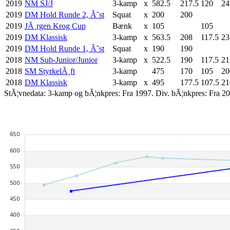
2019
NM SJ/J
3-kamp
x
582.5
217.5
120
24
2019
DM Hold Runde 2, Ã˜st
Squat
x
200
200
2019
JÃ¸rgen Krog Cup
Bænk
x
105
105
2019
DM Klassisk
3-kamp
x
563.5
208
117.5
23
2019
DM Hold Runde 1, Ã˜st
Squat
x
190
190
2018
NM Sub-Junior/Junior
3-kamp
x
522.5
190
117.5
21
2018
SM StyrkelÃ¸ft
3-kamp
475
170
105
20
2018
DM Klassisk
3-kamp
x
495
177.5
107.5
21
StÃ¦vnedata: 3-kamp og bÃ¦nkpres: Fra 1997. Div. bÃ¦nkpres: Fra 20