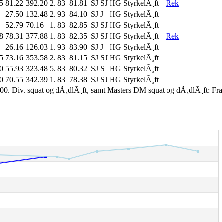
5
81.22
392.20
2.
83
81.81
SJ
SJ
HG StyrkelÃ¸ft
Rek
27.50
132.48
2.
93
84.10
SJ
J
HG StyrkelÃ¸ft
52.79
70.16
1.
83
82.85
SJ
SJ
HG StyrkelÃ¸ft
8
78.31
377.88
1.
83
82.35
SJ
SJ
HG StyrkelÃ¸ft
Rek
26.16
126.03
1.
93
83.90
SJ
J
HG StyrkelÃ¸ft
5
73.16
353.58
2.
83
81.15
SJ
SJ
HG StyrkelÃ¸ft
0
55.93
323.48
5.
83
80.32
SJ
S
HG StyrkelÃ¸ft
0
70.55
342.39
1.
83
78.38
SJ
SJ
HG StyrkelÃ¸ft
00. Div. squat og dÃ¸dlÃ¸ft, samt Masters DM squat og dÃ¸dlÃ¸ft: Fr