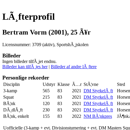
LÃ¸fterprofil
Bertram Vorm (2001), 25 Ã¥r
Licensnummer: 3709 (aktiv), SportshÃ¸jskolen
Billeder
Ingen billeder tilfÃ¸jet endnu.
Billeder kan tilfÃ¸jes her
|
Billeder af andre lÃ¸ftere
Personlige rekorder
Disciplin
Udstyr
Klasse
Ã…r
StÃ¦vne
Sted
3-kamp
565
83
2021
DM StyrkelÃ¸ft
Horse
Squat
215
83
2021
DM StyrkelÃ¸ft
Horse
BÃ¦nk
120
83
2021
DM StyrkelÃ¸ft
Horse
DÃ¸dlÃ¸ft
230
83
2021
DM StyrkelÃ¸ft
Horse
BÃ¦nk, enkelt
155
83
2022
NM BÃ¦nkpres
JÃ¶nk
Uofficielle (3-kamp + evt. Divisionsturnering + evt. DM Masters Sq