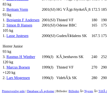
83 kg
2.
Bertram Vorm
2001(SJ)
HG VÃ¦gt-StyrkelÃ¸ft
172.5
185
93 kg
1.
Benjamin F Andersen
2001(SJ)
Thisted VF
180
190
2.
Simon B Hansen
2001(SJ)
Odense BBC
165
175
105 kg
1.
Lasse Justesen
2000(SJ)
GudenÃ¥dalens SK
167.5
175
Herrer Junior
93 kg
3.
Rasmus H Winther
1996(J)
KÃ¸benhavns SK
240
252
120 kg
1.
Marcus Boesen
1999(J)
Thisted VF
270
290
+120 kg
2.
Lars Mogensen
1996(J)
VidebÃ¦k SK
280
290
Printervenlig side
|
Database sÃ¸geforme
| Billeder:
Billeder
Â¤
Nyeste
Â¤
TilfÃ¸