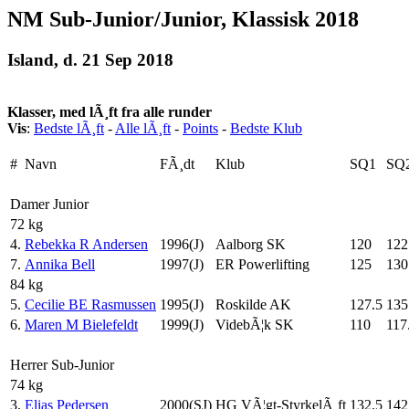
NM Sub-Junior/Junior, Klassisk 2018
Island, d. 21 Sep 2018
Klasser, med lÃ¸ft fra alle runder
Vis
:
Bedste lÃ¸ft
-
Alle lÃ¸ft
-
Points
-
Bedste Klub
#
Navn
FÃ¸dt
Klub
SQ1
SQ
Damer Junior
72 kg
4.
Rebekka R Andersen
1996(J)
Aalborg SK
120
122
7.
Annika Bell
1997(J)
ER Powerlifting
125
130
84 kg
5.
Cecilie BE Rasmussen
1995(J)
Roskilde AK
127.5
135
6.
Maren M Bielefeldt
1999(J)
VidebÃ¦k SK
110
117
Herrer Sub-Junior
74 kg
3.
Elias Pedersen
2000(SJ)
HG VÃ¦gt-StyrkelÃ¸ft
132.5
142