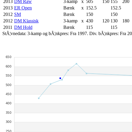
2013
DM Raw
3-kamp
x
505
150
155
200
2013
ER Open
Bænk
x
152.5
152.5
2012
SM
Bænk
150
150
2012
DM Klassisk
3-kamp
x
430
120
130
180
2011
DM Hold
Bænk
115
115
StÃ¦vnedata: 3-kamp og bÃ¦nkpres: Fra 1997. Div. bÃ¦nkpres: Fra 20