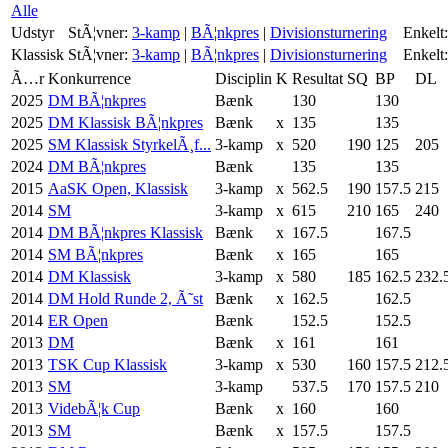
Alle
Udstyr
StÃ¦vner:
3-kamp
|
BÃ¦nkpres
|
Divisionsturnering
Enkelt:
Klassisk
StÃ¦vner:
3-kamp
|
BÃ¦nkpres
|
Divisionsturnering
Enkelt:
Ã…r
Konkurrence
Disciplin
K
Resultat
SQ
BP
DL
2025
DM BÃ¦nkpres
Bænk
130
130
2025
DM Klassisk BÃ¦nkpres
Bænk
x
135
135
2025
SM Klassisk StyrkelÃ¸f...
3-kamp
x
520
190
125
205
2024
DM BÃ¦nkpres
Bænk
135
135
2015
AaSK Open, Klassisk
3-kamp
x
562.5
190
157.5
215
2014
SM
3-kamp
x
615
210
165
240
2014
DM BÃ¦nkpres Klassisk
Bænk
x
167.5
167.5
2014
SM BÃ¦nkpres
Bænk
x
165
165
2014
DM Klassisk
3-kamp
x
580
185
162.5
232.
2014
DM Hold Runde 2, Ã˜st
Bænk
x
162.5
162.5
2014
ER Open
Bænk
152.5
152.5
2013
DM
Bænk
x
161
161
2013
TSK Cup Klassisk
3-kamp
x
530
160
157.5
212.
2013
SM
3-kamp
537.5
170
157.5
210
2013
VidebÃ¦k Cup
Bænk
x
160
160
2013
SM
Bænk
x
157.5
157.5