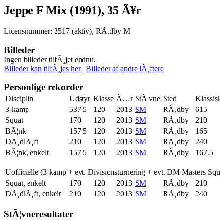
Jeppe F Mix (1991), 35 Ã¥r
Licensnummer: 2517 (aktiv), RÃ¸dby M
Billeder
Ingen billeder tilfÃ¸jet endnu.
Billeder kan tilfÃ¸jes her
|
Billeder af andre lÃ¸ftere
Personlige rekorder
Disciplin
Udstyr
Klasse
Ã…r
StÃ¦vne
Sted
Klassis
3-kamp
537.5
120
2013
SM
RÃ¸dby
615
Squat
170
120
2013
SM
RÃ¸dby
210
BÃ¦nk
157.5
120
2013
SM
RÃ¸dby
165
DÃ¸dlÃ¸ft
210
120
2013
SM
RÃ¸dby
240
BÃ¦nk, enkelt
157.5
120
2013
SM
RÃ¸dby
167.5
Uofficielle (3-kamp + evt. Divisionsturnering + evt. DM Masters Sq
Squat, enkelt
170
120
2013
SM
RÃ¸dby
210
DÃ¸dlÃ¸ft, enkelt
210
120
2013
SM
RÃ¸dby
240
StÃ¦vneresultater