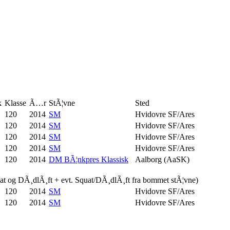
k
Klasse
Ã…r
StÃ¦vne
Sted
120
2014
SM
Hvidovre SF/Ares
120
2014
SM
Hvidovre SF/Ares
120
2014
SM
Hvidovre SF/Ares
120
2014
SM
Hvidovre SF/Ares
120
2014
DM BÃ¦nkpres Klassisk
Aalborg (AaSK)
uat og DÃ¸dlÃ¸ft + evt. Squat/DÃ¸dlÃ¸ft fra bommet stÃ¦vne)
120
2014
SM
Hvidovre SF/Ares
120
2014
SM
Hvidovre SF/Ares