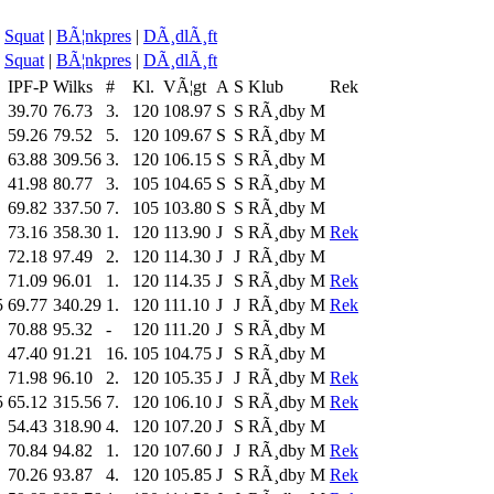
Squat
|
BÃ¦nkpres
|
DÃ¸dlÃ¸ft
Squat
|
BÃ¦nkpres
|
DÃ¸dlÃ¸ft
IPF-P
Wilks
#
Kl.
VÃ¦gt
A
S
Klub
Rek
39.70
76.73
3.
120
108.97
S
S
RÃ¸dby M
59.26
79.52
5.
120
109.67
S
S
RÃ¸dby M
63.88
309.56
3.
120
106.15
S
S
RÃ¸dby M
41.98
80.77
3.
105
104.65
S
S
RÃ¸dby M
69.82
337.50
7.
105
103.80
S
S
RÃ¸dby M
73.16
358.30
1.
120
113.90
J
S
RÃ¸dby M
Rek
72.18
97.49
2.
120
114.30
J
J
RÃ¸dby M
71.09
96.01
1.
120
114.35
J
S
RÃ¸dby M
Rek
5
69.77
340.29
1.
120
111.10
J
J
RÃ¸dby M
Rek
70.88
95.32
-
120
111.20
J
S
RÃ¸dby M
47.40
91.21
16.
105
104.75
J
S
RÃ¸dby M
71.98
96.10
2.
120
105.35
J
J
RÃ¸dby M
Rek
5
65.12
315.56
7.
120
106.10
J
S
RÃ¸dby M
Rek
54.43
318.90
4.
120
107.20
J
S
RÃ¸dby M
70.84
94.82
1.
120
107.60
J
J
RÃ¸dby M
Rek
70.26
93.87
4.
120
105.85
J
S
RÃ¸dby M
Rek