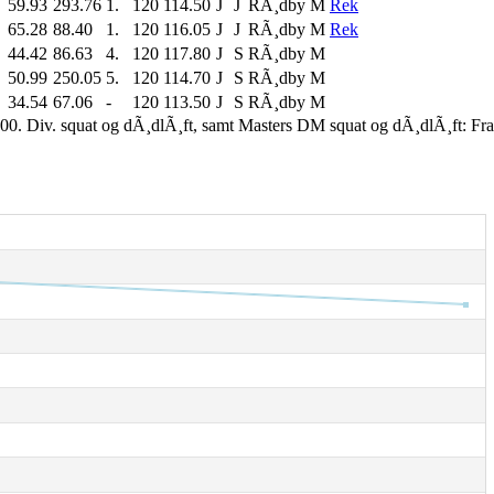
59.93
293.76
1.
120
114.50
J
J
RÃ¸dby M
Rek
65.28
88.40
1.
120
116.05
J
J
RÃ¸dby M
Rek
44.42
86.63
4.
120
117.80
J
S
RÃ¸dby M
50.99
250.05
5.
120
114.70
J
S
RÃ¸dby M
34.54
67.06
-
120
113.50
J
S
RÃ¸dby M
00. Div. squat og dÃ¸dlÃ¸ft, samt Masters DM squat og dÃ¸dlÃ¸ft: Fr