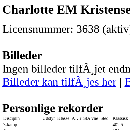
Charlotte EM Kristense
Licensnummer: 3638 (aktiv
Billeder
Ingen billeder tilfÃ¸jet end
Billeder kan tilfÃ¸jes her
|
B
Personlige rekorder
Disciplin
Udstyr
Klasse
Ã…r
StÃ¦vne
Sted
Klassisk
3-kamp
402.5