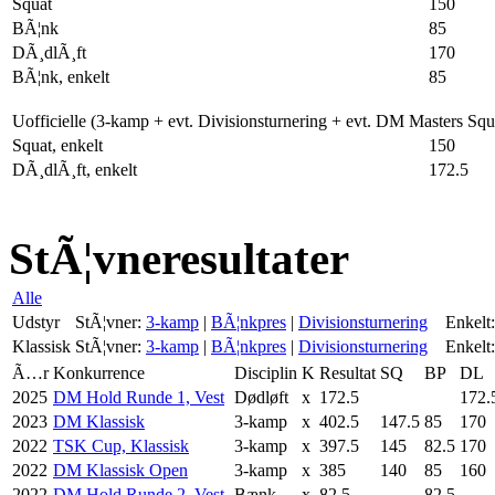
Squat
150
BÃ¦nk
85
DÃ¸dlÃ¸ft
170
BÃ¦nk, enkelt
85
Uofficielle (3-kamp + evt. Divisionsturnering + evt. DM Masters Sq
Squat, enkelt
150
DÃ¸dlÃ¸ft, enkelt
172.5
StÃ¦vneresultater
Alle
Udstyr
StÃ¦vner:
3-kamp
|
BÃ¦nkpres
|
Divisionsturnering
Enkelt:
Klassisk
StÃ¦vner:
3-kamp
|
BÃ¦nkpres
|
Divisionsturnering
Enkelt:
Ã…r
Konkurrence
Disciplin
K
Resultat
SQ
BP
DL
2025
DM Hold Runde 1, Vest
Dødløft
x
172.5
172.
2023
DM Klassisk
3-kamp
x
402.5
147.5
85
170
2022
TSK Cup, Klassisk
3-kamp
x
397.5
145
82.5
170
2022
DM Klassisk Open
3-kamp
x
385
140
85
160
2022
DM Hold Runde 2, Vest
Bænk
x
82.5
82.5