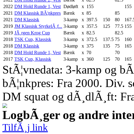
2022
DM Hold Runde 1, Vest
Dødløft
x
155
155
2021
DM Klassisk BÃ¦nkpres
Bænk
x
85
85
2021
DM Klassisk
3-kamp
x
397.5
150
80
167.
2019
JM Klassisk StyrkelÃ¸f...
3-kamp
x
357.5
125
77.5
155
2019
JÃ¸rgen Krog Cup
Bænk
x
82.5
82.5
2018
TSK Cup, Klassisk
3-kamp
x
372.5
137.5
75
160
2018
DM Klassisk
3-kamp
x
375
135
75
165
2018
DM Hold Runde 1, Vest
Bænk
x
70
70
2017
TSK Cup, Klassisk
3-kamp
x
360
125
70
165
StÃ¦vnedata: 3-kamp og bÃ¦
bÃ¦nkpres: Fra 2000. Div. 
DM squat og dÃ¸dlÃ¸ft: Fr
LogbÃ¸ger og andre inte
TilfÃ¸j link