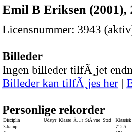
Emil B Eriksen (2001),
Licensnummer: 3943 (akti
Billeder
Ingen billeder tilfÃ¸jet end
Billeder kan tilfÃ¸jes her
|
B
Personlige rekorder
Disciplin
Udstyr
Klasse
Ã…r
StÃ¦vne
Sted
Klassisk
3-kamp
712.5