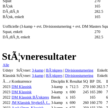
Squat
270
BÃ¦nk
165
DÃ¸dlÃ¸ft
282.5
BÃ¦nk, enkelt
165
Uofficielle (3-kamp + evt. Divisionsturnering + evt. DM Masters Sq
Squat, enkelt
270
DÃ¸dlÃ¸ft, enkelt
282.5
StÃ¦vneresultater
Alle
Udstyr
StÃ¦vner:
3-kamp
|
BÃ¦nkpres
|
Divisionsturnering
Enkelt:
Klassisk
StÃ¦vner:
3-kamp
|
BÃ¦nkpres
|
Divisionsturnering
Enkelt:
Ã…r
Konkurrence
Disciplin
K
Resultat
SQ
BP
DL
I
2023
DM Klassisk
3-kamp
x
712.5
270
160
282.5
7
2023
DM Klassisk
3-kamp
x
690
245
165
280
7
2022
DM Klassisk BÃ¦nkpres
Bænk
x
165
165
6
2022
JM Klassisk StyrkelÃ¸f...
3-kamp
x
690
260
160
270
7
2022
Aask Open, Klassisk
3-kamp
x
675
250
155
270
7