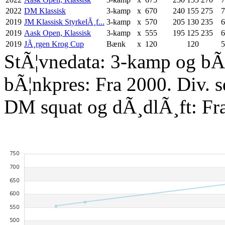
2022
DM Klassisk
3-kamp
x
670
240
155
275
7
2019
JM Klassisk StyrkelÃ¸f...
3-kamp
x
570
205
130
235
6
2019
Aask Open, Klassisk
3-kamp
x
555
195
125
235
6
2019
JÃ¸rgen Krog Cup
Bænk
x
120
120
5
StÃ¦vnedata: 3-kamp og bÃ¦
bÃ¦nkpres: Fra 2000. Div. 
DM squat og dÃ¸dlÃ¸ft: Fr