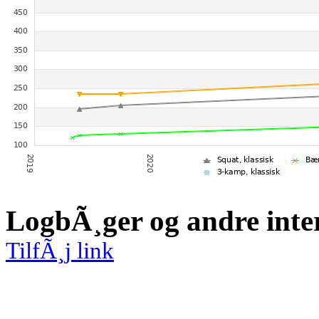
LogbÃ¸ger og andre inte
TilfÃ¸j link