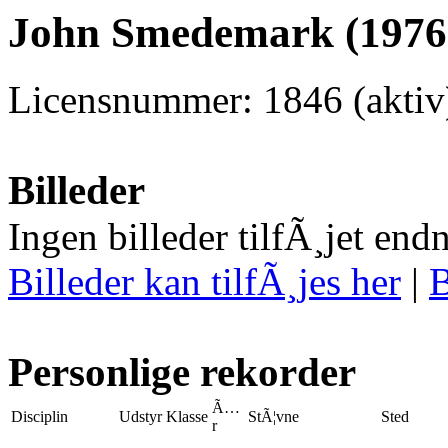
John Smedemark (1976)
Licensnummer: 1846 (aktiv
Billeder
Ingen billeder tilfÃ¸jet end
Billeder kan tilfÃ¸jes her
|
B
Personlige rekorder
Ã…
Disciplin
Udstyr
Klasse
StÃ¦vne
Sted
r