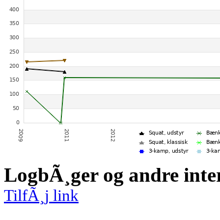
LogbÃ¸ger og andre inte
TilfÃ¸j link