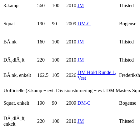
3-kamp
560
100
2010
JM
Thisted
Squat
190
90
2009
DM-C
Bogense
BÃ¦nk
160
100
2010
JM
Thisted
DÃ¸dlÃ¸ft
220
100
2010
JM
Thisted
DM Hold Runde 1,
BÃ¦nk, enkelt
162.5
105
2026
Frederiksh
Vest
Uofficielle (3-kamp + evt. Divisionsturnering + evt. DM Masters Sq
Squat, enkelt
190
90
2009
DM-C
Bogense
DÃ¸dlÃ¸ft,
220
100
2010
JM
Thisted
enkelt