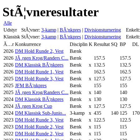
StÃ¦vneresultater
Alle
Udstyr
StÃ¦vner:
3-kamp
|
BÃ¦nkpres
|
Divisionsturnering
Enkelt:
Klassisk
StÃ¦vner:
3-kamp
|
BÃ¦nkpres
|
Divisionsturnering
Enkelt:
Ã…r
Konkurrence
Disciplin
K
Resultat
SQ
BP
DL
2026
DM Hold Runde 2, Vest
Bænk
2026
JÃ¸rgen Krog/Randers C...
Bænk
157.5
157.5
2026
DM Klassisk BÃ¦nkpres
Bænk
x
132.5
132.5
2026
DM Hold Runde 1, Vest
Bænk
162.5
162.5
2025
DM Hold Runde 3, Vest
Bænk
x
127.5
127.5
2025
JFM BÃ¦nkpres
Bænk
155
155
2025
JÃ¸rgen Krog/Randers C...
Bænk
x
140
140
2024
DM Klassisk BÃ¦nkpres
Bænk
x
130
130
2024
JÃ¸rgen Krog Cup
Bænk
x
127.5
127.5
2024
DM Klassisk Sub-Junio...
3-kamp
x
435
140
125
170
2023
DM Hold Runde 3, Vest
Bænk
x
122.5
122.5
2023
DM Hold Runde 2, Vest
Bænk
x
115
115
2022
DM Hold Runde 2, Vest
Bænk
x
115
115