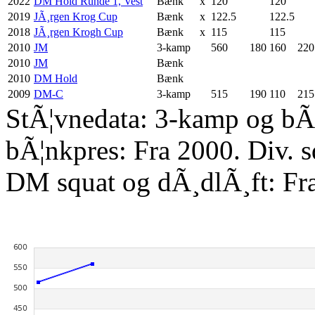
2022
DM Hold Runde 1, Vest
Bænk
x
120
120
2019
JÃ¸rgen Krog Cup
Bænk
x
122.5
122.5
2018
JÃ¸rgen Krogh Cup
Bænk
x
115
115
2010
JM
3-kamp
560
180
160
220
2010
JM
Bænk
2010
DM Hold
Bænk
2009
DM-C
3-kamp
515
190
110
215
StÃ¦vnedata: 3-kamp og bÃ¦
bÃ¦nkpres: Fra 2000. Div. 
DM squat og dÃ¸dlÃ¸ft: Fr