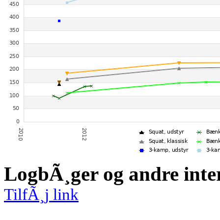
LogbÃ¸ger og andre inte
TilfÃ¸j link