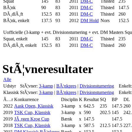
Squat
145
83
2011
DM-C
Thisted
235
BÃ¦nk
90
83
2011
DM-C
Thisted
147.5
DÃ¸dlÃ¸ft
152.5
83
2011
DM-C
Thisted
260
BÃ¦nk, enkelt
137.5
93
2012
DM Hold
Nors
152.5
Uofficielle (3-kamp + evt. Divisionsturnering + evt. DM Masters Sq
Squat, enkelt
145
83
2011
DM-C
Thisted
235
DÃ¸dlÃ¸ft, enkelt
152.5
83
2011
DM-C
Thisted
260
StÃ¦vneresultater
Alle
Udstyr
StÃ¦vner:
3-kamp
|
BÃ¦nkpres
|
Divisionsturnering
Enkelt:
Klassisk
StÃ¦vner:
3-kamp
|
BÃ¦nkpres
|
Divisionsturnering
Enkelt:
Ã…r
Konkurrence
Disciplin
K
Resultat
SQ
BP
DL
2022
Aask Open, Klassisk
3-kamp
x
642.5
235
147.5
260
2019
TSK Cup, Klassisk
3-kamp
x
590
202.5
145
242.
2019
JÃ¸rgen Krog Cup
Bænk
x
147.5
147.5
2018
TSK Cup, Klassisk
3-kamp
x
587.5
212.5
147.5
227.
2015
DM Klassisk BÃ¦nkpres
Bænk
x
152.5
152.5