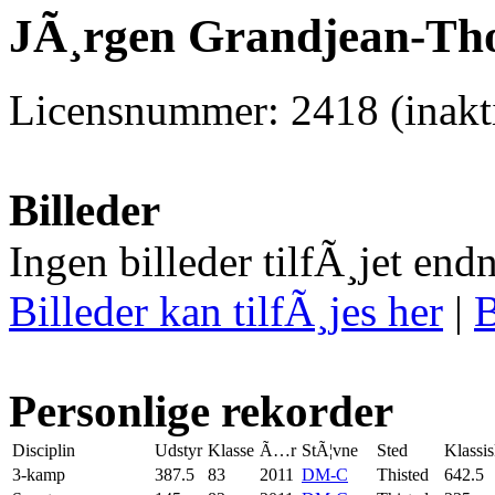
JÃ¸rgen Grandjean-Tho
Licensnummer: 2418 (inakti
Billeder
Ingen billeder tilfÃ¸jet end
Billeder kan tilfÃ¸jes her
|
B
Personlige rekorder
Disciplin
Udstyr
Klasse
Ã…r
StÃ¦vne
Sted
Klassi
3-kamp
387.5
83
2011
DM-C
Thisted
642.5