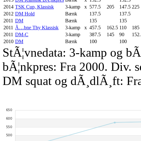
2014
TSK Cup, Klassisk
3-kamp
x
577.5
205
147.5
225
2012
DM Hold
Bænk
137.5
137.5
2011
DM
Bænk
135
135
2011
Ã…bne Thy Klassisk
3-kamp
x
457.5
162.5
110
185
2011
DM-C
3-kamp
387.5
145
90
152.
2010
DM
Bænk
100
100
StÃ¦vnedata: 3-kamp og bÃ¦
bÃ¦nkpres: Fra 2000. Div. 
DM squat og dÃ¸dlÃ¸ft: Fr