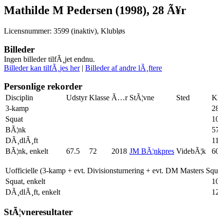
Mathilde M Pedersen (1998), 28 Ã¥r
Licensnummer: 3599 (inaktiv), Klubløs
Billeder
Ingen billeder tilfÃ¸jet endnu.
Billeder kan tilfÃ¸jes her
|
Billeder af andre lÃ¸ftere
Personlige rekorder
Disciplin
Udstyr
Klasse
Ã…r
StÃ¦vne
Sted
K
3-kamp
2
Squat
1
BÃ¦nk
5
DÃ¸dlÃ¸ft
1
BÃ¦nk, enkelt
67.5
72
2018
JM BÃ¦nkpres
VidebÃ¦k
6
Uofficielle (3-kamp + evt. Divisionsturnering + evt. DM Masters Sq
Squat, enkelt
1
DÃ¸dlÃ¸ft, enkelt
1
StÃ¦vneresultater