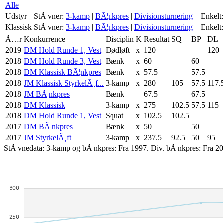
Alle
Udstyr
StÃ¦vner:
3-kamp
|
BÃ¦nkpres
|
Divisionsturnering
Enkelt:
Klassisk
StÃ¦vner:
3-kamp
|
BÃ¦nkpres
|
Divisionsturnering
Enkelt:
Ã…r
Konkurrence
Disciplin
K
Resultat
SQ
BP
DL
2019
DM Hold Runde 1, Vest
Dødløft
x
120
120
2018
DM Hold Runde 3, Vest
Bænk
x
60
60
2018
DM Klassisk BÃ¦nkpres
Bænk
x
57.5
57.5
2018
JM Klassisk StyrkelÃ¸f...
3-kamp
x
280
105
57.5
117.
2018
JM BÃ¦nkpres
Bænk
67.5
67.5
2018
DM Klassisk
3-kamp
x
275
102.5
57.5
115
2018
DM Hold Runde 1, Vest
Squat
x
102.5
102.5
2017
DM BÃ¦nkpres
Bænk
x
50
50
2017
JM StyrkelÃ¸ft
3-kamp
x
237.5
92.5
50
95
StÃ¦vnedata: 3-kamp og bÃ¦nkpres: Fra 1997. Div. bÃ¦nkpres: Fra 20