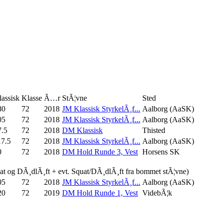
lassisk
Klasse
Ã…r
StÃ¦vne
Sted
80
72
2018
JM Klassisk StyrkelÃ¸f...
Aalborg (AaSK)
05
72
2018
JM Klassisk StyrkelÃ¸f...
Aalborg (AaSK)
7.5
72
2018
DM Klassisk
Thisted
17.5
72
2018
JM Klassisk StyrkelÃ¸f...
Aalborg (AaSK)
0
72
2018
DM Hold Runde 3, Vest
Horsens SK
uat og DÃ¸dlÃ¸ft + evt. Squat/DÃ¸dlÃ¸ft fra bommet stÃ¦vne)
05
72
2018
JM Klassisk StyrkelÃ¸f...
Aalborg (AaSK)
20
72
2019
DM Hold Runde 1, Vest
VidebÃ¦k