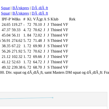
Squat
|
BÃ¦nkpres
|
DÃ¸dlÃ¸ft
Squat
|
BÃ¦nkpres
|
DÃ¸dlÃ¸ft
IPF-P
Wilks
#
Kl.
VÃ¦gt
A
S
Klub
Rek
24.65
119.27
-
72
70.10
J
J
Thisted VF
47.37
59.33
4.
72
70.62
J
J
Thisted VF
45.04
56.11
1.
84
72.02
J
J
Thisted VF
5
56.91
274.62
5.
72
71.48
J
S
Thisted VF
38.35
67.22
1.
72
69.90
J
S
Thisted VF
56.26
271.92
5.
72
70.62
J
J
Thisted VF
21.12
102.32
1.
72
69.66
J
J
Thisted VF
41.12
52.63
1.
72
64.72
J
J
Thisted VF
49.32
239.38
6.
72
68.70
J
S
Thisted VF
00. Div. squat og dÃ¸dlÃ¸ft, samt Masters DM squat og dÃ¸dlÃ¸ft: Fr