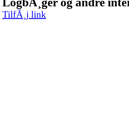
LogbÃ¸ger og andre inte
TilfÃ¸j link