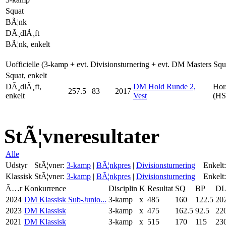
Squat
BÃ¦nk
DÃ¸dlÃ¸ft
BÃ¦nk, enkelt
Uofficielle (3-kamp + evt. Divisionsturnering + evt. DM Masters Sq
Squat, enkelt
DÃ¸dlÃ¸ft,
DM Hold Runde 2,
Hor
257.5
83
2017
enkelt
Vest
(HS
StÃ¦vneresultater
Alle
Udstyr
StÃ¦vner:
3-kamp
|
BÃ¦nkpres
|
Divisionsturnering
Enkelt:
Klassisk
StÃ¦vner:
3-kamp
|
BÃ¦nkpres
|
Divisionsturnering
Enkelt:
Ã…r
Konkurrence
Disciplin
K
Resultat
SQ
BP
D
2024
DM Klassisk Sub-Junio...
3-kamp
x
485
160
122.5
20
2023
DM Klassisk
3-kamp
x
475
162.5
92.5
22
2021
DM Klassisk
3-kamp
x
515
170
115
23