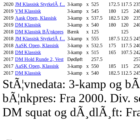
2020
JM Klassisk StyrkelÃ¸f...
3-kamp
x
525
172.5
117.5
23
2019
VM Klassisk
3-kamp
x
545
180
125
24
2019
Aask Open, Klassisk
3-kamp
x
537.5
182.5
120
23
2019
DM Klassisk
3-kamp
x
540
180
120
24
2018
DM Klassisk BÃ¦nkpres
Bænk
x
125
125
2018
JM Klassisk StyrkelÃ¸f...
3-kamp
x
555
187.5
122.5
24
2018
AaSK Open, Klassisk
3-kamp
x
532.5
175
117.5
24
2018
DM Klassisk
3-kamp
x
515
165
107.5
24
2017
DM Hold Runde 2, Vest
Dødløft
257.5
25
2017
AaSK Open, Klassisk
3-kamp
x
550
185
115
25
2017
DM Klassisk
3-kamp
x
540
182.5
112.5
24
StÃ¦vnedata: 3-kamp og bÃ¦
bÃ¦nkpres: Fra 2000. Div. 
DM squat og dÃ¸dlÃ¸ft: Fr