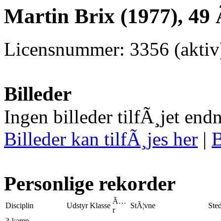
Martin Brix (1977), 49
Licensnummer: 3356 (aktiv
Billeder
Ingen billeder tilfÃ¸jet end
Billeder kan tilfÃ¸jes her
|
B
Personlige rekorder
Ã…
Disciplin
Udstyr
Klasse
StÃ¦vne
Ste
r
3-kamp