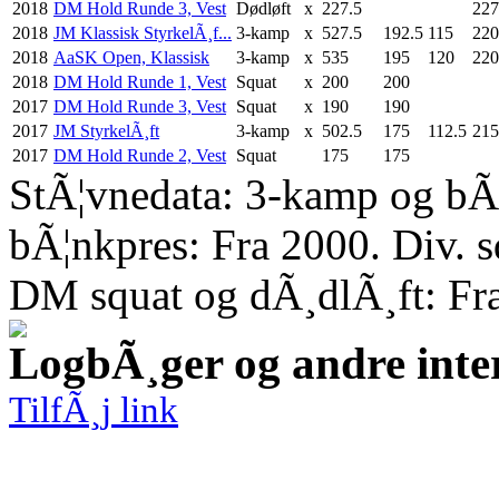
2018
DM Hold Runde 3, Vest
Dødløft
x
227.5
227
2018
JM Klassisk StyrkelÃ¸f...
3-kamp
x
527.5
192.5
115
220
2018
AaSK Open, Klassisk
3-kamp
x
535
195
120
220
2018
DM Hold Runde 1, Vest
Squat
x
200
200
2017
DM Hold Runde 3, Vest
Squat
x
190
190
2017
JM StyrkelÃ¸ft
3-kamp
x
502.5
175
112.5
215
2017
DM Hold Runde 2, Vest
Squat
175
175
StÃ¦vnedata: 3-kamp og bÃ¦
bÃ¦nkpres: Fra 2000. Div. 
DM squat og dÃ¸dlÃ¸ft: Fr
LogbÃ¸ger og andre inte
TilfÃ¸j link