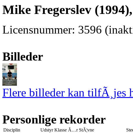
Mike Fregerslev (1994)
Licensnummer: 3596 (inakti
Billeder
Flere billeder kan tilfÃ¸jes 
Personlige rekorder
Disciplin
Udstyr
Klasse
Ã…r
StÃ¦vne
Ste