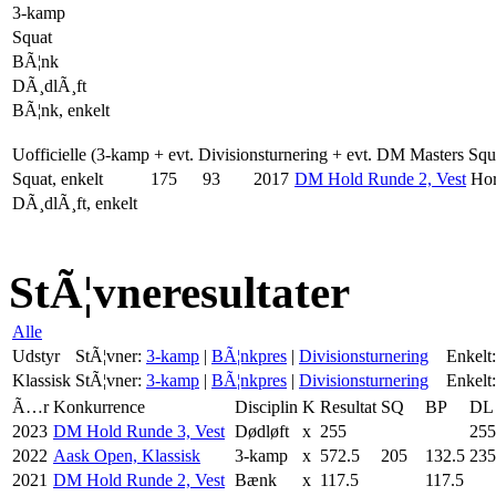
3-kamp
Squat
BÃ¦nk
DÃ¸dlÃ¸ft
BÃ¦nk, enkelt
Uofficielle (3-kamp + evt. Divisionsturnering + evt. DM Masters Sq
Squat, enkelt
175
93
2017
DM Hold Runde 2, Vest
Hor
DÃ¸dlÃ¸ft, enkelt
StÃ¦vneresultater
Alle
Udstyr
StÃ¦vner:
3-kamp
|
BÃ¦nkpres
|
Divisionsturnering
Enkelt:
Klassisk
StÃ¦vner:
3-kamp
|
BÃ¦nkpres
|
Divisionsturnering
Enkelt:
Ã…r
Konkurrence
Disciplin
K
Resultat
SQ
BP
DL
2023
DM Hold Runde 3, Vest
Dødløft
x
255
255
2022
Aask Open, Klassisk
3-kamp
x
572.5
205
132.5
235
2021
DM Hold Runde 2, Vest
Bænk
x
117.5
117.5