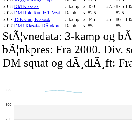
2018
DM Klassisk
3-kamp
x
350
127.5
87.5
13
2018
DM Hold Runde 1, Vest
Bænk
x
82.5
82.5
2017
TSK Cup, Klassisk
3-kamp
x
346
125
86
13
2017
DM i Klassisk BÃ¦nkpre...
Bænk
x
85
85
StÃ¦vnedata: 3-kamp og bÃ¦
bÃ¦nkpres: Fra 2000. Div. 
DM squat og dÃ¸dlÃ¸ft: Fr