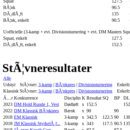
Squat
127.5
BÃ¦nk
90.5
DÃ¸dlÃ¸ft
135
BÃ¦nk, enkelt
90.5
Uofficielle (3-kamp + evt. Divisionsturnering + evt. DM Masters Sq
Squat, enkelt
127.5
DÃ¸dlÃ¸ft, enkelt
152.5
StÃ¦vneresultater
Alle
Udstyr
StÃ¦vner:
3-kamp
|
BÃ¦nkpres
|
Divisionsturnering
Enkelt:
Klassisk
StÃ¦vner:
3-kamp
|
BÃ¦nkpres
|
Divisionsturnering
Enkelt:
Ã…r
Konkurrence
Disciplin
K
Resultat
SQ
BP
DL
2023
DM Hold Runde 1, Vest
Dødløft
x
152.5
152
2022
DM Klassisk BÃ¦nkpres
Bænk
x
90
90
2018
EM Klassisk
3-kamp
x
342.5
122.5
90
13
2018
JM Klassisk StyrkelÃ¸f...
3-kamp
x
343
117.5
90.5
13
2018
JÃ¸rgen Krogh Cup
Bænk
x
87.5
87.5