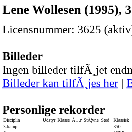
Lene Wollesen (1995), 
Licensnummer: 3625 (aktiv
Billeder
Ingen billeder tilfÃ¸jet end
Billeder kan tilfÃ¸jes her
|
B
Personlige rekorder
Disciplin
Udstyr
Klasse
Ã…r
StÃ¦vne
Sted
Klassisk
3-kamp
350