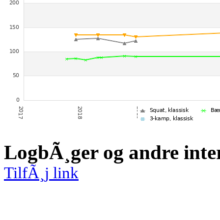
LogbÃ¸ger og andre inte
TilfÃ¸j link