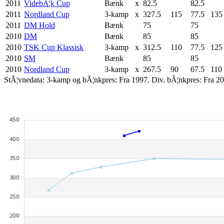
2011
VidebÃ¦k Cup
Bænk
x
82.5
82.5
2011
Nordland Cup
3-kamp
x
327.5
115
77.5
135
2011
DM Hold
Bænk
75
75
2010
DM
Bænk
85
85
2010
TSK Cup Klassisk
3-kamp
x
312.5
110
77.5
125
2010
SM
Bænk
85
85
2010
Nordland Cup
3-kamp
x
267.5
90
67.5
110
StÃ¦vnedata: 3-kamp og bÃ¦nkpres: Fra 1997. Div. bÃ¦nkpres: Fra 20