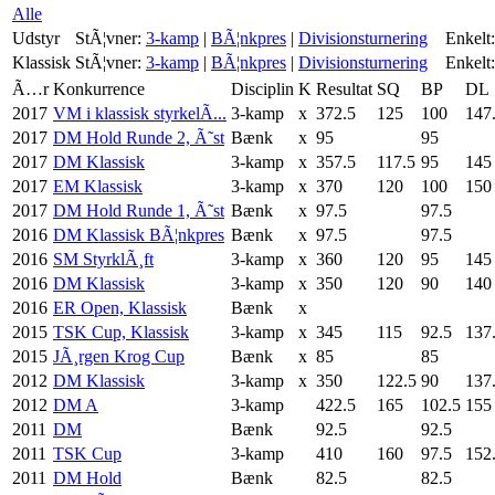
Alle
Udstyr
StÃ¦vner:
3-kamp
|
BÃ¦nkpres
|
Divisionsturnering
Enkelt:
Klassisk
StÃ¦vner:
3-kamp
|
BÃ¦nkpres
|
Divisionsturnering
Enkelt:
Ã…r
Konkurrence
Disciplin
K
Resultat
SQ
BP
DL
2017
VM i klassisk styrkelÃ...
3-kamp
x
372.5
125
100
147
2017
DM Hold Runde 2, Ã˜st
Bænk
x
95
95
2017
DM Klassisk
3-kamp
x
357.5
117.5
95
145
2017
EM Klassisk
3-kamp
x
370
120
100
150
2017
DM Hold Runde 1, Ã˜st
Bænk
x
97.5
97.5
2016
DM Klassisk BÃ¦nkpres
Bænk
x
97.5
97.5
2016
SM StyrklÃ¸ft
3-kamp
x
360
120
95
145
2016
DM Klassisk
3-kamp
x
350
120
90
140
2016
ER Open, Klassisk
Bænk
x
2015
TSK Cup, Klassisk
3-kamp
x
345
115
92.5
137
2015
JÃ¸rgen Krog Cup
Bænk
x
85
85
2012
DM Klassisk
3-kamp
x
350
122.5
90
137
2012
DM A
3-kamp
422.5
165
102.5
155
2011
DM
Bænk
92.5
92.5
2011
TSK Cup
3-kamp
410
160
97.5
152
2011
DM Hold
Bænk
82.5
82.5