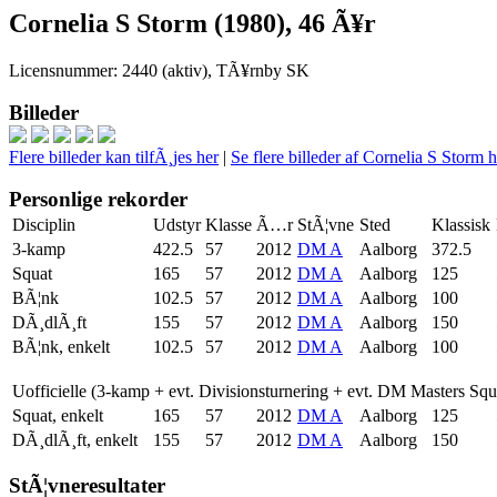
Cornelia S Storm (1980), 46 Ã¥r
Licensnummer: 2440 (aktiv), TÃ¥rnby SK
Billeder
Flere billeder kan tilfÃ¸jes her
|
Se flere billeder af Cornelia S Storm h
Personlige rekorder
Disciplin
Udstyr
Klasse
Ã…r
StÃ¦vne
Sted
Klassisk
3-kamp
422.5
57
2012
DM A
Aalborg
372.5
Squat
165
57
2012
DM A
Aalborg
125
BÃ¦nk
102.5
57
2012
DM A
Aalborg
100
DÃ¸dlÃ¸ft
155
57
2012
DM A
Aalborg
150
BÃ¦nk, enkelt
102.5
57
2012
DM A
Aalborg
100
Uofficielle (3-kamp + evt. Divisionsturnering + evt. DM Masters Sq
Squat, enkelt
165
57
2012
DM A
Aalborg
125
DÃ¸dlÃ¸ft, enkelt
155
57
2012
DM A
Aalborg
150
StÃ¦vneresultater