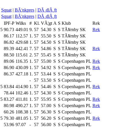
Squat
|
BÃ¦nkpres
|
DÃ¸dlÃ¸ft
Squat
|
BÃ¦nkpres
|
DÃ¸dlÃ¸ft
IPF-P
Wilks
#
Kl.
VÃ¦gt
A
S
Klub
Rek
.5
90.73
449.01
9.
57
54.30
S
S
TÃ¥rnby SK
Rek
86.17
112.57
1.
57
55.50
S
S
TÃ¥rnby SK
86.82
429.68
1.
57
54.50
S
S
TÃ¥rnby SK
89.39
442.41
7.
57
54.86
S
S
TÃ¥rnby SK
Rek
88.50
115.61
2.
57
55.45
S
S
TÃ¥rnby SK
89.06
116.35
1.
57
55.00
S
S
Copenhagen PL
Rek
86.90
430.09
1.
57
54.92
S
S
Copenhagen PL
Rek
86.37
427.18
1.
57
53.44
S
S
Copenhagen PL
-
57
53.50
S
S
Copenhagen PL
.5
83.84
414.90
1.
57
54.46
S
S
Copenhagen PL
Rek
78.44
102.46
1.
57
54.30
S
S
Copenhagen PL
.5
83.27
411.81
1.
57
55.95
S
S
Copenhagen PL
Rek
80.98
490.27
1.
57
57.00
S
S
Copenhagen PL
Rek
60.26
108.38
1.
57
56.30
S
S
Copenhagen PL
.5
79.30
481.05
1.
57
56.20
S
S
Copenhagen PL
Rek
53.96
97.07
-
57
56.00
S
S
Copenhagen PL