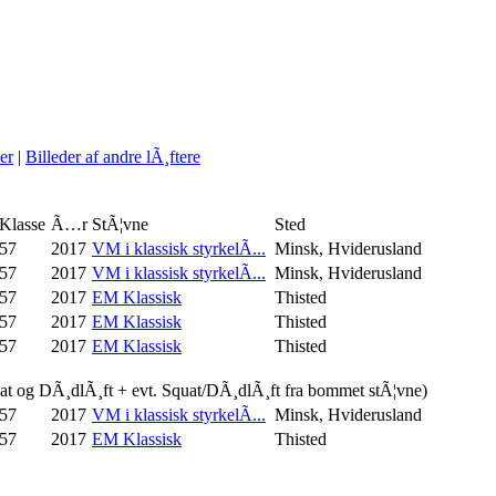
er
|
Billeder af andre lÃ¸ftere
Klasse
Ã…r
StÃ¦vne
Sted
57
2017
VM i klassisk styrkelÃ...
Minsk, Hviderusland
57
2017
VM i klassisk styrkelÃ...
Minsk, Hviderusland
57
2017
EM Klassisk
Thisted
57
2017
EM Klassisk
Thisted
57
2017
EM Klassisk
Thisted
uat og DÃ¸dlÃ¸ft + evt. Squat/DÃ¸dlÃ¸ft fra bommet stÃ¦vne)
57
2017
VM i klassisk styrkelÃ...
Minsk, Hviderusland
57
2017
EM Klassisk
Thisted