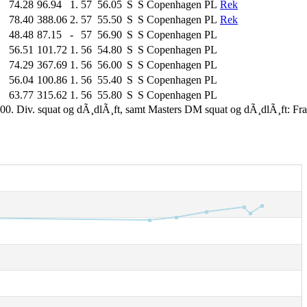
74.28
96.94
1.
57
56.05
S
S
Copenhagen PL
Rek
78.40
388.06
2.
57
55.50
S
S
Copenhagen PL
Rek
48.48
87.15
-
57
56.90
S
S
Copenhagen PL
56.51
101.72
1.
56
54.80
S
S
Copenhagen PL
74.29
367.69
1.
56
56.00
S
S
Copenhagen PL
56.04
100.86
1.
56
55.40
S
S
Copenhagen PL
63.77
315.62
1.
56
55.80
S
S
Copenhagen PL
00. Div. squat og dÃ¸dlÃ¸ft, samt Masters DM squat og dÃ¸dlÃ¸ft: Fr