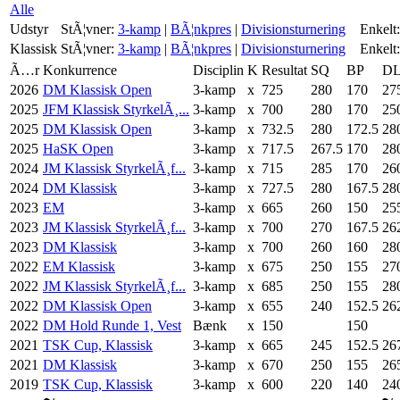
Alle
Udstyr
StÃ¦vner:
3-kamp
|
BÃ¦nkpres
|
Divisionsturnering
Enkelt:
Klassisk
StÃ¦vner:
3-kamp
|
BÃ¦nkpres
|
Divisionsturnering
Enkelt:
Ã…r
Konkurrence
Disciplin
K
Resultat
SQ
BP
D
2026
DM Klassisk Open
3-kamp
x
725
280
170
27
2025
JFM Klassisk StyrkelÃ¸...
3-kamp
x
700
280
170
25
2025
DM Klassisk Open
3-kamp
x
732.5
280
172.5
28
2025
HaSK Open
3-kamp
x
717.5
267.5
170
28
2024
JM Klassisk StyrkelÃ¸f...
3-kamp
x
715
285
170
26
2024
DM Klassisk
3-kamp
x
727.5
280
167.5
28
2023
EM
3-kamp
x
665
260
150
25
2023
JM Klassisk StyrkelÃ¸f...
3-kamp
x
700
270
167.5
26
2023
DM Klassisk
3-kamp
x
700
260
160
28
2022
EM Klassisk
3-kamp
x
675
250
155
27
2022
JM Klassisk StyrkelÃ¸f...
3-kamp
x
685
250
155
28
2022
DM Klassisk Open
3-kamp
x
655
240
152.5
26
2022
DM Hold Runde 1, Vest
Bænk
x
150
150
2021
TSK Cup, Klassisk
3-kamp
x
665
245
152.5
26
2021
DM Klassisk
3-kamp
x
670
250
155
26
2019
TSK Cup, Klassisk
3-kamp
x
600
220
140
24