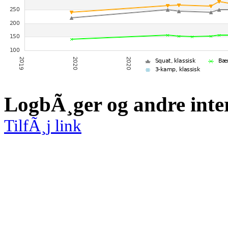
LogbÃ¸ger og andre inte
TilfÃ¸j link