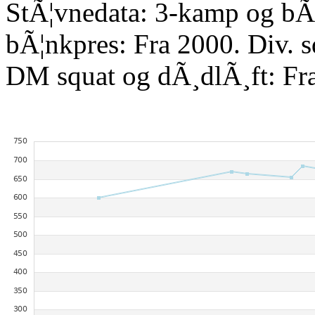
StÃ¦vnedata: 3-kamp og bÃ¦
bÃ¦nkpres: Fra 2000. Div. 
DM squat og dÃ¸dlÃ¸ft: Fr