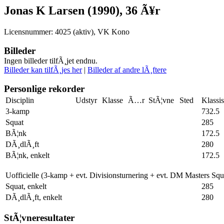
Jonas K Larsen (1990), 36 Ã¥r
Licensnummer: 4025 (aktiv), VK Kono
Billeder
Ingen billeder tilfÃ¸jet endnu.
Billeder kan tilfÃ¸jes her
|
Billeder af andre lÃ¸ftere
Personlige rekorder
Disciplin
Udstyr
Klasse
Ã…r
StÃ¦vne
Sted
Klassi
3-kamp
732.5
Squat
285
BÃ¦nk
172.5
DÃ¸dlÃ¸ft
280
BÃ¦nk, enkelt
172.5
Uofficielle (3-kamp + evt. Divisionsturnering + evt. DM Masters Sq
Squat, enkelt
285
DÃ¸dlÃ¸ft, enkelt
280
StÃ¦vneresultater