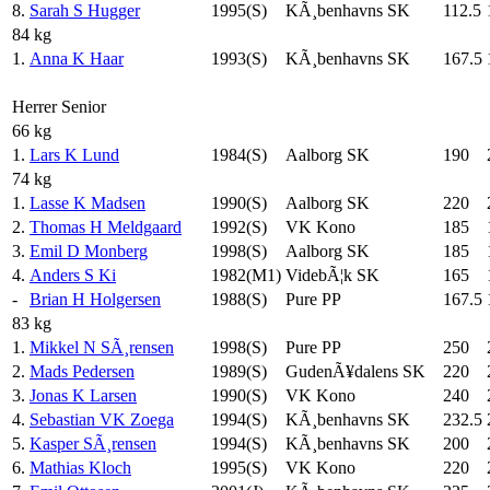
8.
Sarah S Hugger
1995(S)
KÃ¸benhavns SK
112.5
84 kg
1.
Anna K Haar
1993(S)
KÃ¸benhavns SK
167.5
Herrer Senior
66 kg
1.
Lars K Lund
1984(S)
Aalborg SK
190
74 kg
1.
Lasse K Madsen
1990(S)
Aalborg SK
220
2.
Thomas H Meldgaard
1992(S)
VK Kono
185
3.
Emil D Monberg
1998(S)
Aalborg SK
185
4.
Anders S Ki
1982(M1)
VidebÃ¦k SK
165
-
Brian H Holgersen
1988(S)
Pure PP
167.5
83 kg
1.
Mikkel N SÃ¸rensen
1998(S)
Pure PP
250
2.
Mads Pedersen
1989(S)
GudenÃ¥dalens SK
220
3.
Jonas K Larsen
1990(S)
VK Kono
240
4.
Sebastian VK Zoega
1994(S)
KÃ¸benhavns SK
232.5
5.
Kasper SÃ¸rensen
1994(S)
KÃ¸benhavns SK
200
6.
Mathias Kloch
1995(S)
VK Kono
220