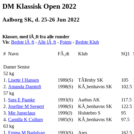
DM Klassisk Open 2022
Aalborg SK, d. 25-26 Jun 2022
Klasser, med lÃ¸ft fra alle runder
Vis
:
Bedste lÃ¸ft
-
Alle lÃ¸ft
-
Points
-
Bedste Klub
#
Navn
FÃ¸dt
Klub
SQ1
Damer Senior
52 kg
1.
Lisette I Hansen
1989(S)
TÃ¥rnby SK
105
2.
Amanda Damtoft
1998(S)
KÃ¸benhavns SK
102.5
57 kg
1.
Sara E Paaske
1993(S)
Aarhus AK
117.5
2.
Josefine M Seegert
1998(S)
KÃ¸benhavns SK
122.5
3.
Mie Jungclaus
1999(J)
Holstebro S
95
4.
Camilla K Cullum
1985(S)
KÃ¸benhavns SK
97.5
63 kg
1.
Emma M Badalyan
1993(S)
Ares
162.5