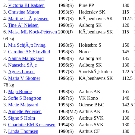
2.
Victoria BI Isaksen
1998(S)
Pure PP
130
3.
Christina Maron
1993(S)
Haderslev SK
115
4.
Martine I JÃ¸rgensen
1997(S)
KÃ¸benhavns SK
112.5
5.
Tine Ã˜ Nielsen
1990(S)
Aalborg SK
120
6.
Maisa ML Kock-Petersen
2000(J)
KÃ¸benhavns SK
115
69 kg
1.
Mia SchjÃ¸tt Irving
1998(S)
Holstebro S
150
2.
Caroline AS Skovlind
1998(S)
Norce
145
3.
Nanna Malmgaard
1998(S)
Aalborg SK
135
4.
Natascha SÃ¸e
1996(S)
Aalborg SK
130
5.
Agnes Larsen
1997(S)
SportshÃ¸jskolen
122.5
6.
Maria V Skotner
1996(S)
KÃ¸benhavns SK
112.5
76 kg
1.
Maja Bonde
1993(S)
Aarhus AK
165
2.
Sofie S Bengtson
1997(S)
VK Kono
140
3.
Mette Majgaard
1995(S)
Odense BBC
142.5
4.
Annette Pedersen
1968(M2)
Aarhus AK
105
5.
Signe S Holm
1998(S)
Aarhus SVK
130
6.
Charlotte EM Kristensen
1994(S)
Aarhus SVK
130
7.
Linda Thomsen
1990(S)
Aarhus CF
130