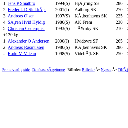
1.
Jens P Smalbro
1994(S)
HjÃ¸rring SS
280
2.
Frederik D SinkbÃ¦k
2001(J)
Aalborg SK
270
3.
Andreas Olsen
1997(S)
KÃ¸benhavns SK
225
4.
SÃ¸ren Hvid Hyldig
1986(S)
AK Frem
230
5.
Christian Cederquist
1993(S)
TÃ¥rnby SK
210
+120 kg
1.
Alexander O Andersen
2000(J)
Hvidovre SF
265
2.
Andreas Rasmussen
1986(S)
KÃ¸benhavns SK
280
-
Radu M Valean
1998(S)
VidebÃ¦k SK
250
Printervenlig side
|
Database sÃ¸geforme
| Billeder:
Billeder
Â¤
Nyeste
Â¤
TilfÃ¸