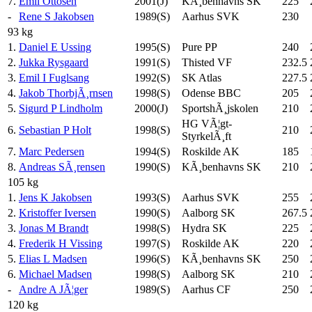
7.
Emil Ottosen
2001(J)
KÃ¸benhavns SK
225
-
Rene S Jakobsen
1989(S)
Aarhus SVK
230
93 kg
1.
Daniel E Ussing
1995(S)
Pure PP
240
2.
Jukka Rysgaard
1991(S)
Thisted VF
232.5
3.
Emil I Fuglsang
1992(S)
SK Atlas
227.5
4.
Jakob ThorbjÃ¸rnsen
1998(S)
Odense BBC
205
5.
Sigurd P Lindholm
2000(J)
SportshÃ¸jskolen
210
HG VÃ¦gt-
6.
Sebastian P Holt
1998(S)
210
StyrkelÃ¸ft
7.
Marc Pedersen
1994(S)
Roskilde AK
185
8.
Andreas SÃ¸rensen
1990(S)
KÃ¸benhavns SK
210
105 kg
1.
Jens K Jakobsen
1993(S)
Aarhus SVK
255
2.
Kristoffer Iversen
1990(S)
Aalborg SK
267.5
3.
Jonas M Brandt
1998(S)
Hydra SK
225
4.
Frederik H Vissing
1997(S)
Roskilde AK
220
5.
Elias L Madsen
1996(S)
KÃ¸benhavns SK
250
6.
Michael Madsen
1998(S)
Aalborg SK
210
-
Andre A JÃ¦ger
1989(S)
Aarhus CF
250
120 kg