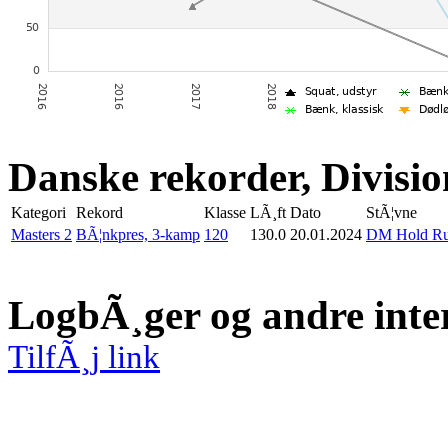
Danske rekorder, Divisio
Kategori
Rekord
Klasse
LÃ¸ft
Dato
StÃ¦vne
Masters 2
BÃ¦nkpres, 3-kamp
120
130.0
20.01.2024
DM Hold Run
LogbÃ¸ger og andre inte
TilfÃ¸j link