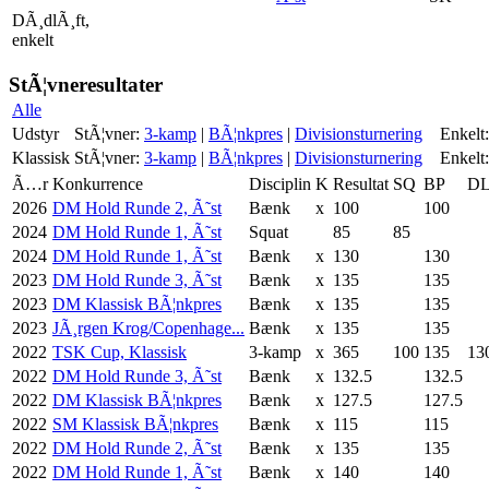
DÃ¸dlÃ¸ft,
enkelt
StÃ¦vneresultater
Alle
Udstyr
StÃ¦vner:
3-kamp
|
BÃ¦nkpres
|
Divisionsturnering
Enkelt:
Klassisk
StÃ¦vner:
3-kamp
|
BÃ¦nkpres
|
Divisionsturnering
Enkelt:
Ã…r
Konkurrence
Disciplin
K
Resultat
SQ
BP
D
2026
DM Hold Runde 2, Ã˜st
Bænk
x
100
100
2024
DM Hold Runde 1, Ã˜st
Squat
85
85
2024
DM Hold Runde 1, Ã˜st
Bænk
x
130
130
2023
DM Hold Runde 3, Ã˜st
Bænk
x
135
135
2023
DM Klassisk BÃ¦nkpres
Bænk
x
135
135
2023
JÃ¸rgen Krog/Copenhage...
Bænk
x
135
135
2022
TSK Cup, Klassisk
3-kamp
x
365
100
135
13
2022
DM Hold Runde 3, Ã˜st
Bænk
x
132.5
132.5
2022
DM Klassisk BÃ¦nkpres
Bænk
x
127.5
127.5
2022
SM Klassisk BÃ¦nkpres
Bænk
x
115
115
2022
DM Hold Runde 2, Ã˜st
Bænk
x
135
135
2022
DM Hold Runde 1, Ã˜st
Bænk
x
140
140