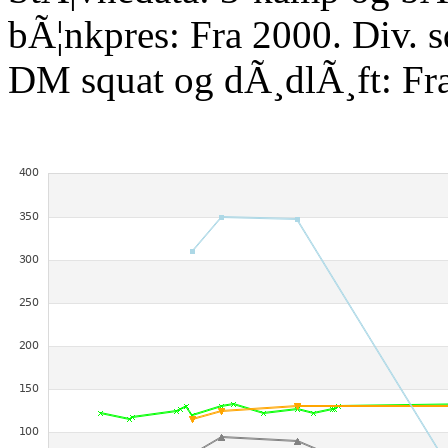
bÃ¦nkpres: Fra 2000. Div. 
DM squat og dÃ¸dlÃ¸ft: Fr