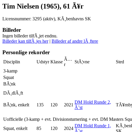
Tim Nielsen (1965), 61 Ã¥r
Licensnummer: 3295 (aktiv), KÃ¸benhavns SK
Billeder
Ingen billeder tilfÃ¸jet endnu.
Billeder kan tilfÃ¸jes her
|
Billeder af andre lÃ¸ftere
Personlige rekorder
Ã…
Disciplin
Udstyr
Klasse
StÃ¦vne
Sted
r
3-kamp
Squat
BÃ¦nk
DÃ¸dlÃ¸ft
DM Hold Runde 2,
BÃ¦nk, enkelt
135
120
2021
TÃ¥rnb
Ã˜st
Uofficielle (3-kamp + evt. Divisionsturnering + evt. DM Masters Sq
DM Hold Runde 1,
KÃ¸ben
Squat, enkelt
85
120
2024
Ã˜st
SK