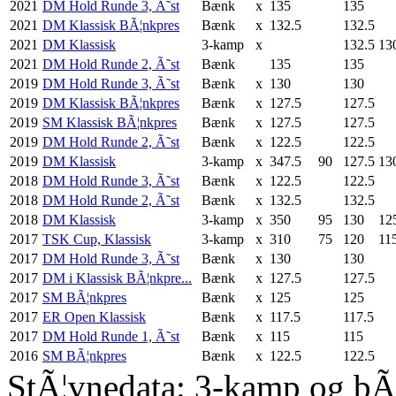
2021
DM Hold Runde 3, Ã˜st
Bænk
x
135
135
2021
DM Klassisk BÃ¦nkpres
Bænk
x
132.5
132.5
2021
DM Klassisk
3-kamp
x
132.5
13
2021
DM Hold Runde 2, Ã˜st
Bænk
135
135
2019
DM Hold Runde 3, Ã˜st
Bænk
x
130
130
2019
DM Klassisk BÃ¦nkpres
Bænk
x
127.5
127.5
2019
SM Klassisk BÃ¦nkpres
Bænk
x
127.5
127.5
2019
DM Hold Runde 2, Ã˜st
Bænk
x
122.5
122.5
2019
DM Klassisk
3-kamp
x
347.5
90
127.5
13
2018
DM Hold Runde 3, Ã˜st
Bænk
x
122.5
122.5
2018
DM Hold Runde 2, Ã˜st
Bænk
x
132.5
132.5
2018
DM Klassisk
3-kamp
x
350
95
130
12
2017
TSK Cup, Klassisk
3-kamp
x
310
75
120
11
2017
DM Hold Runde 3, Ã˜st
Bænk
x
130
130
2017
DM i Klassisk BÃ¦nkpre...
Bænk
x
127.5
127.5
2017
SM BÃ¦nkpres
Bænk
x
125
125
2017
ER Open Klassisk
Bænk
x
117.5
117.5
2017
DM Hold Runde 1, Ã˜st
Bænk
x
115
115
2016
SM BÃ¦nkpres
Bænk
x
122.5
122.5
StÃ¦vnedata: 3-kamp og bÃ¦