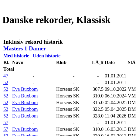
Danske rekorder, Klassisk
Inklusiv rekord historik
Masters 1 Damer
Med historie
|
Uden historie
Kl.
Navn
Klub
LÃ¸ft
Dato
StÃ
Total
47
-
-
-
01.01.2011
52
-
-
-
01.01.2011
52
Eva Buxbom
Horsens SK
307.5
09.10.2022
VM 
52
Eva Buxbom
Horsens SK
310.0
06.10.2024
VM 
52
Eva Buxbom
Horsens SK
315.0
05.04.2025
DM K
52
Eva Buxbom
Horsens SK
322.5
05.04.2025
DM K
52
Eva Buxbom
Horsens SK
328.0
11.04.2026
DM K
57
-
-
-
01.01.2011
57
Eva Buxbom
Horsens SK
310.0
16.03.2013
DM
57
Eva Buxbom
Horsens SK
320.0
16.03.2013
DM