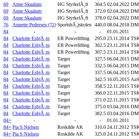
69
Anne Skaalum
HG StyrkelÃ¸ft
364.5
02.04.2022
DM 
69
Anne Skaalum
HG StyrkelÃ¸ft
372.0
02.04.2022
DM 
69
Anne Skaalum
HG StyrkelÃ¸ft
378.0
02.04.2022
DM 
76
Annette Pedersen (72)
SportshÃ¸jskolen
440.0
08.04.2018
DM 
84
-
-
-
01.01.2011
84
Charlotte EsbjÃ¸rn
ER Powerlifting
295.0
23.11.2014
TSK
84
Charlotte EsbjÃ¸rn
ER Powerlifting
302.5
23.11.2014
TSK
84
Charlotte EsbjÃ¸rn
ER Powerlifting
307.5
23.11.2014
TSK
84
Charlotte EsbjÃ¸rn
Target
327.5
06.04.2015
DM 
84
Charlotte EsbjÃ¸rn
Target
332.5
06.04.2015
DM 
84
Charlotte EsbjÃ¸rn
Target
337.5
06.04.2015
DM 
84
Charlotte EsbjÃ¸rn
Target
342.5
16.05.2015
AaS
84
Charlotte EsbjÃ¸rn
Target
358.5
22.11.2015
TSK
84
Charlotte EsbjÃ¸rn
Target
366.0
22.11.2015
TSK
84
Charlotte EsbjÃ¸rn
Target
371.0
22.11.2015
TSK
84
Charlotte EsbjÃ¸rn
Target
375.0
03.04.2016
DM 
84
Charlotte EsbjÃ¸rn
Target
382.5
03.04.2016
DM 
84+
-
-
-
01.01.2011
84+
Pia S Nielsen
Roskilde AK
310.0
24.11.2012
TSK
84+
Pia S Nielsen
Roskilde AK
325.0
24.11.2012
TSK