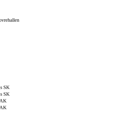
vrehallen
s SK
s SK
e AK
e AK