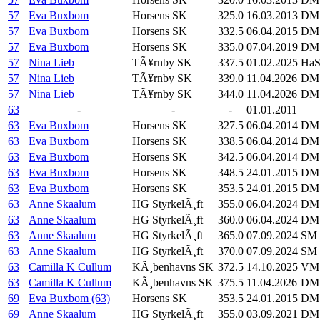
57
Eva Buxbom
Horsens SK
325.0
16.03.2013
DM
57
Eva Buxbom
Horsens SK
332.5
06.04.2015
DM 
57
Eva Buxbom
Horsens SK
335.0
07.04.2019
DM 
57
Nina Lieb
TÃ¥rnby SK
337.5
01.02.2025
HaS
57
Nina Lieb
TÃ¥rnby SK
339.0
11.04.2026
DM K
57
Nina Lieb
TÃ¥rnby SK
344.0
11.04.2026
DM K
63
-
-
-
01.01.2011
63
Eva Buxbom
Horsens SK
327.5
06.04.2014
DM 
63
Eva Buxbom
Horsens SK
338.5
06.04.2014
DM 
63
Eva Buxbom
Horsens SK
342.5
06.04.2014
DM 
63
Eva Buxbom
Horsens SK
348.5
24.01.2015
DM S
63
Eva Buxbom
Horsens SK
353.5
24.01.2015
DM S
63
Anne Skaalum
HG StyrkelÃ¸ft
355.0
06.04.2024
DM 
63
Anne Skaalum
HG StyrkelÃ¸ft
360.0
06.04.2024
DM 
63
Anne Skaalum
HG StyrkelÃ¸ft
365.0
07.09.2024
SM K
63
Anne Skaalum
HG StyrkelÃ¸ft
370.0
07.09.2024
SM K
63
Camilla K Cullum
KÃ¸benhavns SK
372.5
14.10.2025
VM 
63
Camilla K Cullum
KÃ¸benhavns SK
375.5
11.04.2026
DM K
69
Eva Buxbom (63)
Horsens SK
353.5
24.01.2015
DM S
69
Anne Skaalum
HG StyrkelÃ¸ft
355.0
03.09.2021
DM 