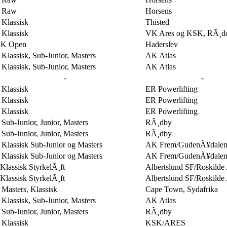
 Raw
Horsens
Klassisk
Thisted
Klassisk
VK Ares og KSK, RÃ¸do
K Open
Haderslev
lassisk, Sub-Junior, Masters
AK Atlas
lassisk, Sub-Junior, Masters
AK Atlas
-
-
Klassisk
ER Powerlifting
Klassisk
ER Powerlifting
Klassisk
ER Powerlifting
ub-Junior, Junior, Masters
RÃ¸dby
ub-Junior, Junior, Masters
RÃ¸dby
Klassisk Sub-Junior og Masters
AK Frem/GudenÃ¥dalen
Klassisk Sub-Junior og Masters
AK Frem/GudenÃ¥dalen
lassisk StyrkelÃ¸ft
Albertslund SF/Roskild
lassisk StyrkelÃ¸ft
Albertslund SF/Roskild
Masters, Klassisk
Cape Town, Sydafrika
lassisk, Sub-Junior, Masters
AK Atlas
ub-Junior, Junior, Masters
RÃ¸dby
Klassisk
KSK/ARES