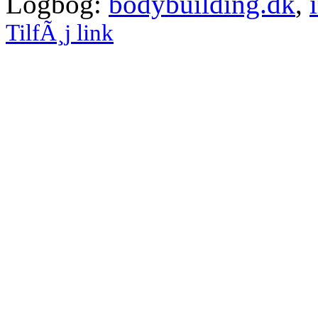
Logbog:
bodybuilding.dk
,
TilfÃ¸j link