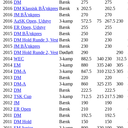
2016
DM
Bænk
275
275
2016
DM Klassisk BÃ¦nkpres
Bænk
x
202.5
202.5
2016
JM BÃ¦nkpres
Bænk
270
270
2016
AaSK Open, Udstyr
3-kamp
572.5
75
267.5
230
2016
ER Open, Udstyr
Bænk
255
255
2015
DM BÃ¦nkpres
Bænk
250
250
2015
DM Hold Runde 3, Vest
Bænk
230
230
2015
JM BÃ¦nkpres
Bænk
230
230
2015
DM Hold Runde 2, Vest
Dødløft
290
290
2014
WEC
3-kamp
882.5
340
230
312.5
2014
EM
3-kamp
880
335
240
305
2014
DM-A
3-kamp
847.5
310
232.5
305
2013
DM
Bænk
220
220
2013
DM-A
3-kamp
860
325
235
300
2012
DM
Bænk
222.5
222.5
2012
TSK Cup
3-kamp
712.5
215
217.5
280
2012
JM
Bænk
190
190
2012
ER Open
Bænk
210
210
2011
DM
Bænk
192.5
192.5
2011
DM Hold
Bænk
150
150
2011
EM Junior
3-kamp
800
320
190
290