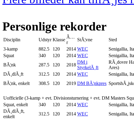
Personlige rekorder
Ã…
Disciplin
Udstyr
Klasse
StÃ¦vne
Sted
r
3-kamp
882.5
120
2014
WEC
Senigallia, It
Squat
340
120
2014
WEC
Senigallia, It
DM i
RÃ¸dovre Ha
BÃ¦nk
287.5
120
2018
StyrkelÃ¸ft
Ares)
DÃ¸dlÃ¸ft
312.5
120
2014
WEC
Senigallia, It
BÃ¦nk, enkelt
308.5
120
2019
DM BÃ¦nkpres
SportshÃ¸jsk
Uofficielle (3-kamp + evt. Divisionsturnering + evt. DM Masters Sq
Squat, enkelt
340
120
2014
WEC
Senigallia, It
DÃ¸dlÃ¸ft,
312.5
120
2014
WEC
Senigallia, It
enkelt