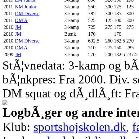
2011
NM Junior
3-kamp
550
300
125
125
2011
DM Diverse
3-kamp
785
300
185
300
2011
DM A
3-kamp
525
125
100
300
2010
JM
3-kamp
725
275
175
275
2010
JM
Bænk
170
170
2010
DM Diverse
3-kamp
692.5
260
162.5
270
2010
DM A
3-kamp
710
275
150
285
2009
JM
3-kamp
570
200
132.5
237.5
StÃ¦vnedata: 3-kamp og bÃ¦
bÃ¦nkpres: Fra 2000. Div. 
DM squat og dÃ¸dlÃ¸ft: Fr
LogbÃ¸ger og andre inte
Klub:
sportshojskolen.dk
,
f