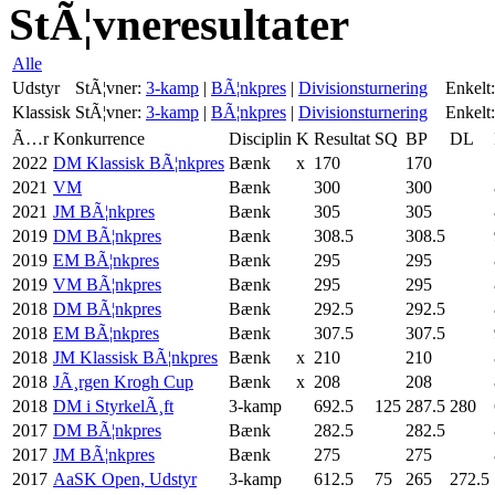
StÃ¦vneresultater
Alle
Udstyr
StÃ¦vner:
3-kamp
|
BÃ¦nkpres
|
Divisionsturnering
Enkelt:
Klassisk
StÃ¦vner:
3-kamp
|
BÃ¦nkpres
|
Divisionsturnering
Enkelt:
Ã…r
Konkurrence
Disciplin
K
Resultat
SQ
BP
DL
2022
DM Klassisk BÃ¦nkpres
Bænk
x
170
170
2021
VM
Bænk
300
300
2021
JM BÃ¦nkpres
Bænk
305
305
2019
DM BÃ¦nkpres
Bænk
308.5
308.5
2019
EM BÃ¦nkpres
Bænk
295
295
2019
VM BÃ¦nkpres
Bænk
295
295
2018
DM BÃ¦nkpres
Bænk
292.5
292.5
2018
EM BÃ¦nkpres
Bænk
307.5
307.5
2018
JM Klassisk BÃ¦nkpres
Bænk
x
210
210
2018
JÃ¸rgen Krogh Cup
Bænk
x
208
208
2018
DM i StyrkelÃ¸ft
3-kamp
692.5
125
287.5
280
2017
DM BÃ¦nkpres
Bænk
282.5
282.5
2017
JM BÃ¦nkpres
Bænk
275
275
2017
AaSK Open, Udstyr
3-kamp
612.5
75
265
272.5