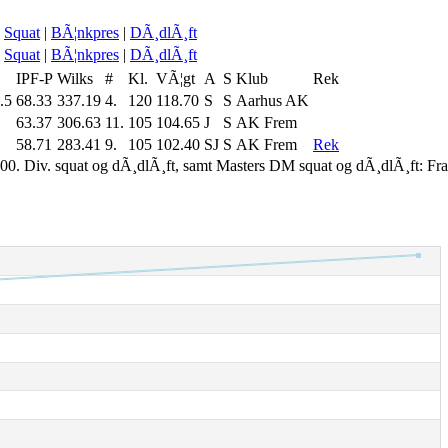
Squat
|
BÃ¦nkpres
|
DÃ¸dlÃ¸ft
Squat
|
BÃ¦nkpres
|
DÃ¸dlÃ¸ft
IPF-P
Wilks
#
Kl.
VÃ¦gt
A
S
Klub
Rek
.5
68.33
337.19
4.
120
118.70
S
S
Aarhus AK
63.37
306.63
11.
105
104.65
J
S
AK Frem
58.71
283.41
9.
105
102.40
SJ
S
AK Frem
Rek
00. Div. squat og dÃ¸dlÃ¸ft, samt Masters DM squat og dÃ¸dlÃ¸ft: Fr