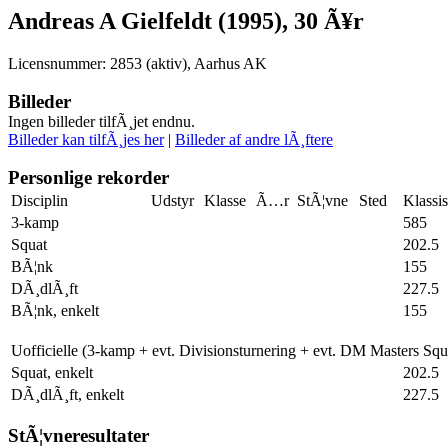
Andreas A Gielfeldt (1995), 30 Ã¥r
Licensnummer: 2853 (aktiv), Aarhus AK
Billeder
Ingen billeder tilfÃ¸jet endnu.
Billeder kan tilfÃ¸jes her
|
Billeder af andre lÃ¸ftere
Personlige rekorder
Disciplin
Udstyr
Klasse
Ã…r
StÃ¦vne
Sted
Klassi
3-kamp
585
Squat
202.5
BÃ¦nk
155
DÃ¸dlÃ¸ft
227.5
BÃ¦nk, enkelt
155
Uofficielle (3-kamp + evt. Divisionsturnering + evt. DM Masters Sq
Squat, enkelt
202.5
DÃ¸dlÃ¸ft, enkelt
227.5
StÃ¦vneresultater