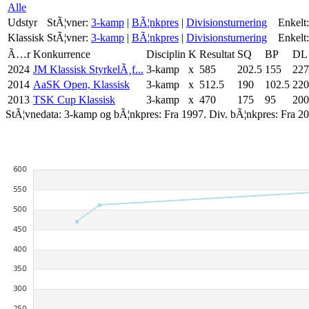
Alle
Udstyr
StÃ¦vner:
3-kamp
|
BÃ¦nkpres
|
Divisionsturnering
Enkelt:
Klassisk
StÃ¦vner:
3-kamp
|
BÃ¦nkpres
|
Divisionsturnering
Enkelt:
Ã…r
Konkurrence
Disciplin
K
Resultat
SQ
BP
DL
2024
JM Klassisk StyrkelÃ¸f...
3-kamp
x
585
202.5
155
227
2014
AaSK Open, Klassisk
3-kamp
x
512.5
190
102.5
220
2013
TSK Cup Klassisk
3-kamp
x
470
175
95
200
StÃ¦vnedata: 3-kamp og bÃ¦nkpres: Fra 1997. Div. bÃ¦nkpres: Fra 20