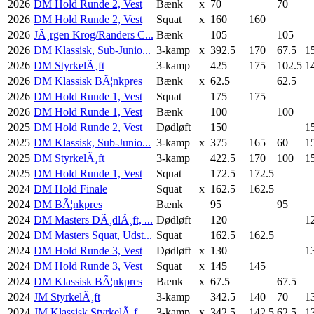
2026
DM Hold Runde 2, Vest
Bænk
x
70
70
2026
DM Hold Runde 2, Vest
Squat
x
160
160
2026
JÃ¸rgen Krog/Randers C...
Bænk
105
105
2026
DM Klassisk, Sub-Junio...
3-kamp
x
392.5
170
67.5
1
2026
DM StyrkelÃ¸ft
3-kamp
425
175
102.5
1
2026
DM Klassisk BÃ¦nkpres
Bænk
x
62.5
62.5
2026
DM Hold Runde 1, Vest
Squat
175
175
2026
DM Hold Runde 1, Vest
Bænk
100
100
2025
DM Hold Runde 2, Vest
Dødløft
150
1
2025
DM Klassisk, Sub-Junio...
3-kamp
x
375
165
60
1
2025
DM StyrkelÃ¸ft
3-kamp
422.5
170
100
1
2025
DM Hold Runde 1, Vest
Squat
172.5
172.5
2024
DM Hold Finale
Squat
x
162.5
162.5
2024
DM BÃ¦nkpres
Bænk
95
95
2024
DM Masters DÃ¸dlÃ¸ft, ...
Dødløft
120
1
2024
DM Masters Squat, Udst...
Squat
162.5
162.5
2024
DM Hold Runde 3, Vest
Dødløft
x
130
1
2024
DM Hold Runde 3, Vest
Squat
x
145
145
2024
DM Klassisk BÃ¦nkpres
Bænk
x
67.5
67.5
2024
JM StyrkelÃ¸ft
3-kamp
342.5
140
70
1
2024
JM Klassisk StyrkelÃ¸f...
3-kamp
x
342.5
142.5
62.5
1