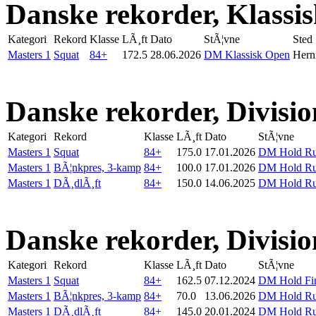
Danske rekorder, Klassi
Kategori
Rekord
Klasse
LÃ¸ft
Dato
StÃ¦vne
Sted
Masters 1
Squat
84+
172.5
28.06.2026
DM Klassisk Open
Hern
Danske rekorder, Divisio
Kategori
Rekord
Klasse
LÃ¸ft
Dato
StÃ¦vne
Masters 1
Squat
84+
175.0
17.01.2026
DM Hold Run
Masters 1
BÃ¦nkpres, 3-kamp
84+
100.0
17.01.2026
DM Hold Run
Masters 1
DÃ¸dlÃ¸ft
84+
150.0
14.06.2025
DM Hold Run
Danske rekorder, Divisio
Kategori
Rekord
Klasse
LÃ¸ft
Dato
StÃ¦vne
Masters 1
Squat
84+
162.5
07.12.2024
DM Hold Fi
Masters 1
BÃ¦nkpres, 3-kamp
84+
70.0
13.06.2026
DM Hold Run
Masters 1
DÃ¸dlÃ¸ft
84+
145.0
20.01.2024
DM Hold Run