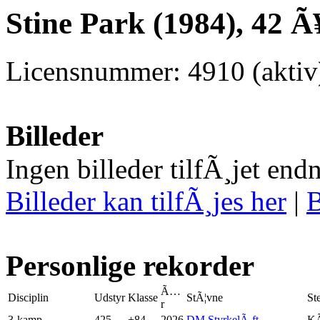
Stine Park (1984), 42 Ã
Licensnummer: 4910 (aktiv
Billeder
Ingen billeder tilfÃ¸jet end
Billeder kan tilfÃ¸jes her
|
B
Personlige rekorder
Ã…
Disciplin
Udstyr
Klasse
StÃ¦vne
St
r
3-kamp
425
+84
2026
DM StyrkelÃ¸ft
KÃ