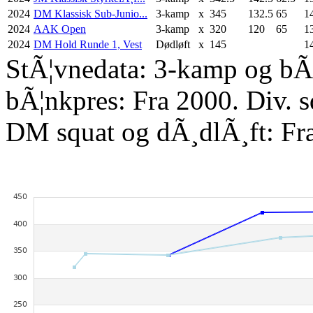
2024
DM Klassisk Sub-Junio...
3-kamp
x
345
132.5
65
1
2024
AAK Open
3-kamp
x
320
120
65
1
2024
DM Hold Runde 1, Vest
Dødløft
x
145
1
StÃ¦vnedata: 3-kamp og bÃ¦
bÃ¦nkpres: Fra 2000. Div. 
DM squat og dÃ¸dlÃ¸ft: Fr