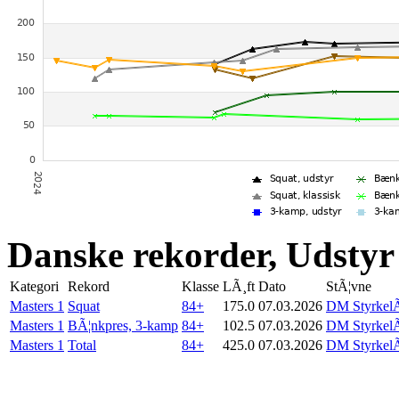
Danske rekorder, Udstyr
Kategori
Rekord
Klasse
LÃ¸ft
Dato
StÃ¦vne
Masters 1
Squat
84+
175.0
07.03.2026
DM StyrkelÃ
Masters 1
BÃ¦nkpres, 3-kamp
84+
102.5
07.03.2026
DM StyrkelÃ
Masters 1
Total
84+
425.0
07.03.2026
DM StyrkelÃ