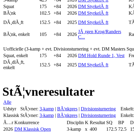
Squat
175
+84
2026
DM StyrkelÃ¸ft
KÃ
BÃ¦nk
102.5
+84
2026
DM StyrkelÃ¸ft
KÃ
DÃ¸dlÃ¸ft
152.5
+84
2025
DM StyrkelÃ¸ft
TÃ
JÃ¸rgen Krog/Randers
BÃ¦nk, enkelt
105
+84
2026
Ra
C...
Uofficielle (3-kamp + evt. Divisionsturnering + evt. DM Masters Sq
Squat, enkelt
175
+84
2026
DM Hold Runde 1, Vest
Fr
DÃ¸dlÃ¸ft,
152.5
+84
2025
DM StyrkelÃ¸ft
TÃ
enkelt
StÃ¦vneresultater
Alle
Udstyr
StÃ¦vner:
3-kamp
|
BÃ¦nkpres
|
Divisionsturnering
Enkelt:
Klassisk
StÃ¦vner:
3-kamp
|
BÃ¦nkpres
|
Divisionsturnering
Enkelt:
Ã…r
Konkurrence
Disciplin
K
Resultat
SQ
BP
D
2026
DM Klassisk Open
3-kamp
x
400
172.5
72.5
1