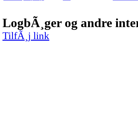
LogbÃ¸ger og andre inte
TilfÃ¸j link