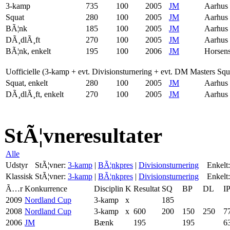
3-kamp
735
100
2005
JM
Aarhus
Squat
280
100
2005
JM
Aarhus
BÃ¦nk
185
100
2005
JM
Aarhus
DÃ¸dlÃ¸ft
270
100
2005
JM
Aarhus
BÃ¦nk, enkelt
195
100
2006
JM
Horsen
Uofficielle (3-kamp + evt. Divisionsturnering + evt. DM Masters Sq
Squat, enkelt
280
100
2005
JM
Aarhus
DÃ¸dlÃ¸ft, enkelt
270
100
2005
JM
Aarhus
StÃ¦vneresultater
Alle
Udstyr
StÃ¦vner:
3-kamp
|
BÃ¦nkpres
|
Divisionsturnering
Enkelt:
Klassisk
StÃ¦vner:
3-kamp
|
BÃ¦nkpres
|
Divisionsturnering
Enkelt:
Ã…r
Konkurrence
Disciplin
K
Resultat
SQ
BP
DL
I
2009
Nordland Cup
3-kamp
x
185
2008
Nordland Cup
3-kamp
x
600
200
150
250
7
2006
JM
Bænk
195
195
6