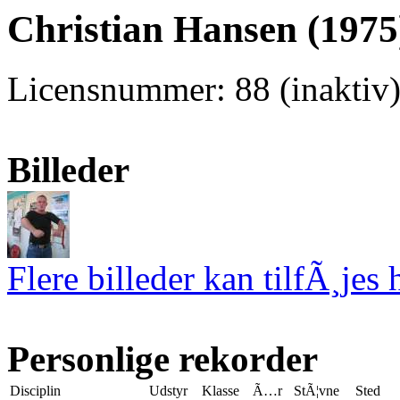
Christian Hansen (1975
Licensnummer: 88 (inaktiv)
Billeder
Flere billeder kan tilfÃ¸jes 
Personlige rekorder
Disciplin
Udstyr
Klasse
Ã…r
StÃ¦vne
Sted