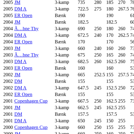
2005
JM
3-kamp
735
280
185
270
7
2005
DM A
3-kamp
722.5
275
180
267.5
7
2005
ER Open
Bænk
190
190
6
2004
JM
Bænk
182.5
182.5
6
2004
Ã…bne Thy
3-kamp
690
250
180
260
7
2004
DM A
3-kamp
672.5
240
170
262.5
7
2004
ER Open
Bænk
170
170
5
2003
JM
3-kamp
660
240
160
260
7
2003
Ã…bne Thy
3-kamp
675
250
165
260
7
2003
DM A
3-kamp
682.5
260
162.5
260
7
2003
ER Open
Bænk
160
160
5
2002
JM
3-kamp
665
252.5
155
257.5
7
2002
DM
Bænk
155
155
5
2002
DM A
3-kamp
647.5
245
152.5
250
7
2002
ER Open
Bænk
155
155
5
2001
Copenhagen Cup
3-kamp
667.5
250
162.5
255
7
2001
JM
3-kamp
662.5
245
162.5
255
2001
DM
Bænk
157.5
157.5
5
2001
DM A
3-kamp
650
245
150
255
2000
Copenhagen Cup
3-kamp
660
250
155
255
7
2000
JM
3-kamp
660
250
160
250
7