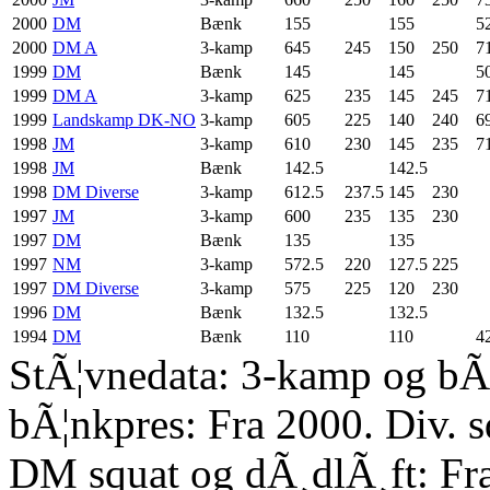
2000
DM
Bænk
155
155
5
2000
DM A
3-kamp
645
245
150
250
7
1999
DM
Bænk
145
145
5
1999
DM A
3-kamp
625
235
145
245
7
1999
Landskamp DK-NO
3-kamp
605
225
140
240
6
1998
JM
3-kamp
610
230
145
235
7
1998
JM
Bænk
142.5
142.5
1998
DM Diverse
3-kamp
612.5
237.5
145
230
1997
JM
3-kamp
600
235
135
230
1997
DM
Bænk
135
135
1997
NM
3-kamp
572.5
220
127.5
225
1997
DM Diverse
3-kamp
575
225
120
230
1996
DM
Bænk
132.5
132.5
1994
DM
Bænk
110
110
4
StÃ¦vnedata: 3-kamp og bÃ¦
bÃ¦nkpres: Fra 2000. Div. 
DM squat og dÃ¸dlÃ¸ft: Fr