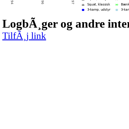
LogbÃ¸ger og andre inte
TilfÃ¸j link