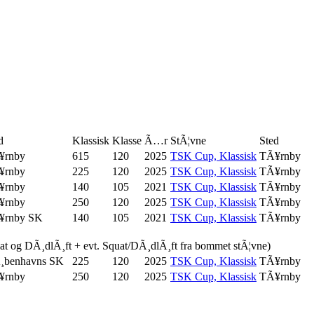
d
Klassisk
Klasse
Ã…r
StÃ¦vne
Sted
¥rnby
615
120
2025
TSK Cup, Klassisk
TÃ¥rnby
¥rnby
225
120
2025
TSK Cup, Klassisk
TÃ¥rnby
¥rnby
140
105
2021
TSK Cup, Klassisk
TÃ¥rnby
¥rnby
250
120
2025
TSK Cup, Klassisk
TÃ¥rnby
¥rnby SK
140
105
2021
TSK Cup, Klassisk
TÃ¥rnby
uat og DÃ¸dlÃ¸ft + evt. Squat/DÃ¸dlÃ¸ft fra bommet stÃ¦vne)
¸benhavns SK
225
120
2025
TSK Cup, Klassisk
TÃ¥rnby
¥rnby
250
120
2025
TSK Cup, Klassisk
TÃ¥rnby