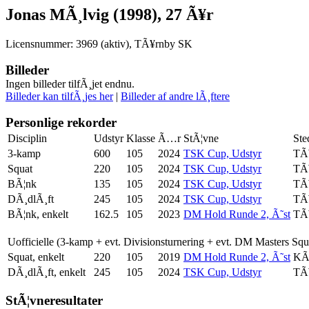
Jonas MÃ¸lvig (1998), 27 Ã¥r
Licensnummer: 3969 (aktiv), TÃ¥rnby SK
Billeder
Ingen billeder tilfÃ¸jet endnu.
Billeder kan tilfÃ¸jes her
|
Billeder af andre lÃ¸ftere
Personlige rekorder
Disciplin
Udstyr
Klasse
Ã…r
StÃ¦vne
Ste
3-kamp
600
105
2024
TSK Cup, Udstyr
TÃ
Squat
220
105
2024
TSK Cup, Udstyr
TÃ
BÃ¦nk
135
105
2024
TSK Cup, Udstyr
TÃ
DÃ¸dlÃ¸ft
245
105
2024
TSK Cup, Udstyr
TÃ
BÃ¦nk, enkelt
162.5
105
2023
DM Hold Runde 2, Ã˜st
TÃ
Uofficielle (3-kamp + evt. Divisionsturnering + evt. DM Masters Sq
Squat, enkelt
220
105
2019
DM Hold Runde 2, Ã˜st
KÃ
DÃ¸dlÃ¸ft, enkelt
245
105
2024
TSK Cup, Udstyr
TÃ
StÃ¦vneresultater