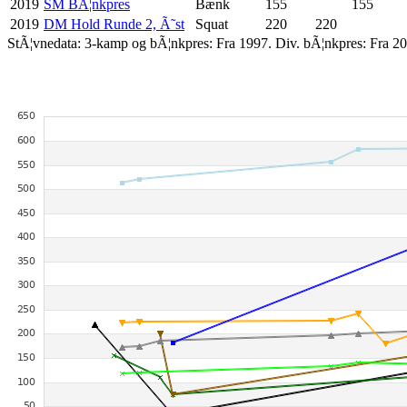
2019
SM BÃ¦nkpres
Bænk
155
155
2019
DM Hold Runde 2, Ã˜st
Squat
220
220
StÃ¦vnedata: 3-kamp og bÃ¦nkpres: Fra 1997. Div. bÃ¦nkpres: Fra 20