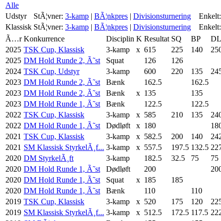
Alle
Udstyr
StÃ¦vner:
3-kamp
|
BÃ¦nkpres
|
Divisionsturnering
Enkelt:
Klassisk
StÃ¦vner:
3-kamp
|
BÃ¦nkpres
|
Divisionsturnering
Enkelt:
Ã…r
Konkurrence
Disciplin
K
Resultat
SQ
BP
D
2025
TSK Cup, Klassisk
3-kamp
x
615
225
140
25
2025
DM Hold Runde 2, Ã˜st
Squat
126
126
2024
TSK Cup, Udstyr
3-kamp
600
220
135
24
2023
DM Hold Runde 2, Ã˜st
Bænk
162.5
162.5
2023
DM Hold Runde 2, Ã˜st
Bænk
x
135
135
2023
DM Hold Runde 1, Ã˜st
Bænk
122.5
122.5
2022
TSK Cup, Klassisk
3-kamp
x
585
210
135
24
2022
DM Hold Runde 1, Ã˜st
Dødløft
x
180
18
2021
TSK Cup, Klassisk
3-kamp
x
582.5
200
140
24
2021
SM Klassisk StyrkelÃ¸f...
3-kamp
x
557.5
197.5
132.5
22
2020
DM StyrkelÃ¸ft
3-kamp
182.5
32.5
75
75
2020
DM Hold Runde 1, Ã˜st
Dødløft
200
20
2020
DM Hold Runde 1, Ã˜st
Squat
x
185
185
2020
DM Hold Runde 1, Ã˜st
Bænk
110
110
2019
TSK Cup, Klassisk
3-kamp
x
520
175
120
22
2019
SM Klassisk StyrkelÃ¸f...
3-kamp
x
512.5
172.5
117.5
22