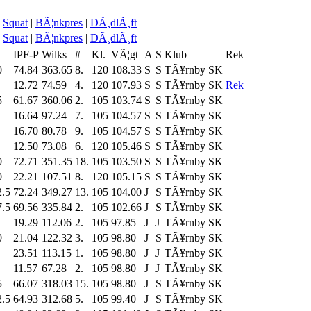
Squat
|
BÃ¦nkpres
|
DÃ¸dlÃ¸ft
Squat
|
BÃ¦nkpres
|
DÃ¸dlÃ¸ft
L
IPF-P
Wilks
#
Kl.
VÃ¦gt
A
S
Klub
Rek
0
74.84
363.65
8.
120
108.33
S
S
TÃ¥rnby SK
12.72
74.59
4.
120
107.93
S
S
TÃ¥rnby SK
Rek
5
61.67
360.06
2.
105
103.74
S
S
TÃ¥rnby SK
16.64
97.24
7.
105
104.57
S
S
TÃ¥rnby SK
16.70
80.78
9.
105
104.57
S
S
TÃ¥rnby SK
12.50
73.08
6.
120
105.46
S
S
TÃ¥rnby SK
0
72.71
351.35
18.
105
103.50
S
S
TÃ¥rnby SK
0
22.21
107.51
8.
120
105.15
S
S
TÃ¥rnby SK
2.5
72.24
349.27
13.
105
104.00
J
S
TÃ¥rnby SK
7.5
69.56
335.84
2.
105
102.66
J
S
TÃ¥rnby SK
19.29
112.06
2.
105
97.85
J
J
TÃ¥rnby SK
0
21.04
122.32
3.
105
98.80
J
S
TÃ¥rnby SK
23.51
113.15
1.
105
98.80
J
J
TÃ¥rnby SK
11.57
67.28
2.
105
98.80
J
J
TÃ¥rnby SK
5
66.07
318.03
15.
105
98.80
J
S
TÃ¥rnby SK
2.5
64.93
312.68
5.
105
99.40
J
S
TÃ¥rnby SK