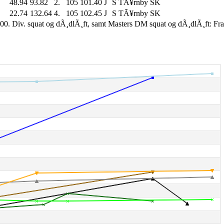
48.94
93.82
2.
105
101.40
J
S
TÃ¥rnby SK
22.74
132.64
4.
105
102.45
J
S
TÃ¥rnby SK
00. Div. squat og dÃ¸dlÃ¸ft, samt Masters DM squat og dÃ¸dlÃ¸ft: Fr