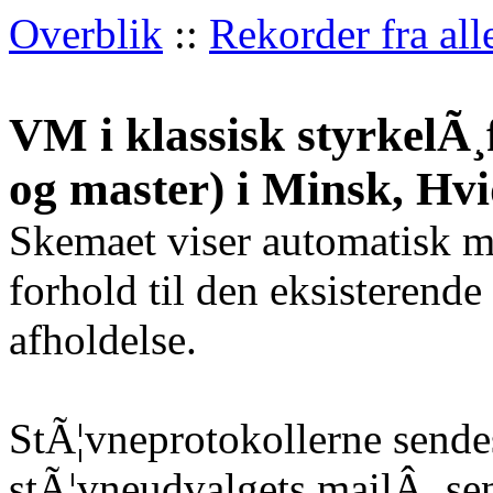
Overblik
::
Rekorder fra all
VM i klassisk styrkelÃ¸
og master) i Minsk, Hv
Skemaet viser automatisk m
forhold til den eksisterende
afholdelse.
StÃ¦vneprotokollerne sendes
stÃ¦vneudvalgets mailÂ
sen