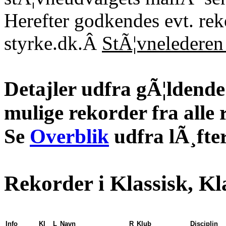
Herefter godkendes evt. re
styrke.dk.Â
StÃ¦vnelederen 
Detajler udfra gÃ¦ldende 
mulige rekorder fra alle 
Se
Overblik
udfra lÃ¸fter
Rekorder i Klassisk, Kl
Info
Kl
L
Navn
R
Klub
Disciplin