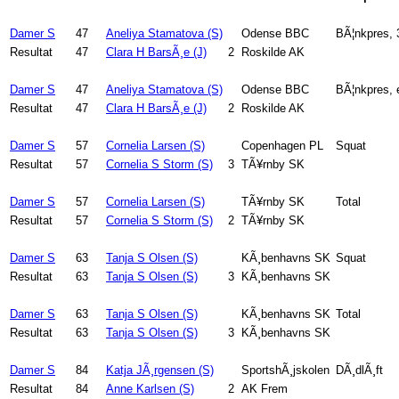
Damer S
47
Aneliya Stamatova (S)
Odense BBC
BÃ¦nkpres,
Resultat
47
Clara H BarsÃ¸e (J)
2
Roskilde AK
Damer S
47
Aneliya Stamatova (S)
Odense BBC
BÃ¦nkpres, 
Resultat
47
Clara H BarsÃ¸e (J)
2
Roskilde AK
Damer S
57
Cornelia Larsen (S)
Copenhagen PL
Squat
Resultat
57
Cornelia S Storm (S)
3
TÃ¥rnby SK
Damer S
57
Cornelia Larsen (S)
TÃ¥rnby SK
Total
Resultat
57
Cornelia S Storm (S)
2
TÃ¥rnby SK
Damer S
63
Tanja S Olsen (S)
KÃ¸benhavns SK
Squat
Resultat
63
Tanja S Olsen (S)
3
KÃ¸benhavns SK
Damer S
63
Tanja S Olsen (S)
KÃ¸benhavns SK
Total
Resultat
63
Tanja S Olsen (S)
3
KÃ¸benhavns SK
Damer S
84
Katja JÃ¸rgensen (S)
SportshÃ¸jskolen
DÃ¸dlÃ¸ft
Resultat
84
Anne Karlsen (S)
2
AK Frem