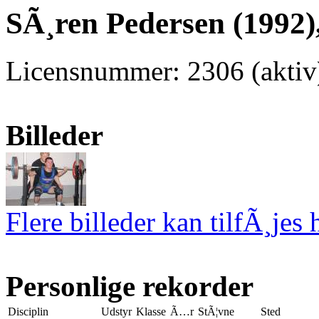
SÃ¸ren Pedersen (1992)
Licensnummer: 2306 (aktiv)
Billeder
Flere billeder kan tilfÃ¸jes 
Personlige rekorder
Disciplin
Udstyr
Klasse
Ã…r
StÃ¦vne
Sted