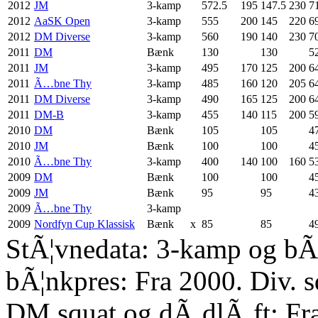
2012
JM
3-kamp
572.5
195
147.5
230
7
2012
AaSK Open
3-kamp
555
200
145
220
6
2012
DM Diverse
3-kamp
560
190
140
230
7
2011
DM
Bænk
130
130
5
2011
JM
3-kamp
495
170
125
200
6
2011
Ã…bne Thy
3-kamp
485
160
120
205
6
2011
DM Diverse
3-kamp
490
165
125
200
6
2011
DM-B
3-kamp
455
140
115
200
5
2010
DM
Bænk
105
105
4
2010
JM
Bænk
100
100
4
2010
Ã…bne Thy
3-kamp
400
140
100
160
5
2009
DM
Bænk
100
100
4
2009
JM
Bænk
95
95
4
2009
Ã…bne Thy
3-kamp
2009
Nordfyn Cup Klassisk
Bænk
x
85
85
4
StÃ¦vnedata: 3-kamp og bÃ¦
bÃ¦nkpres: Fra 2000. Div. 
DM squat og dÃ¸dlÃ¸ft: Fr