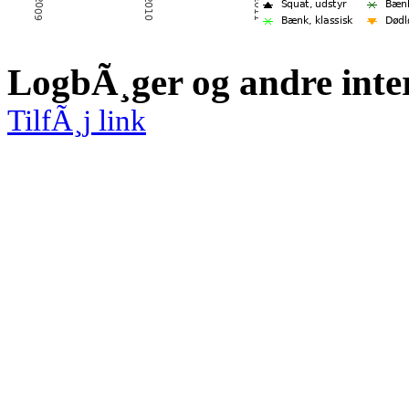
LogbÃ¸ger og andre inte
TilfÃ¸j link