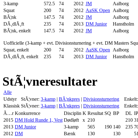
3-kamp
572.5
74
2012
JM
Aalborg
Squat
200
74
2012
AaSK Open
Aalborg
BÃ¦nk
147.5
74
2012
JM
Aalborg
DÃ¸dlÃ¸ft
235
74
2013
DM Junior
Hanstholm
BÃ¦nk, enkelt
147.5
74
2012
JM
Aalborg
Uofficielle (3-kamp + evt. Divisionsturnering + evt. DM Masters Sq
Squat, enkelt
200
74
2012
AaSK Open
Aalborg
DÃ¸dlÃ¸ft, enkelt
235
74
2013
DM Junior
Hanstholm
StÃ¦vneresultater
Alle
Udstyr
StÃ¦vner:
3-kamp
|
BÃ¦nkpres
|
Divisionsturnering
Enkelt:
Klassisk
StÃ¦vner:
3-kamp
|
BÃ¦nkpres
|
Divisionsturnering
Enkelt:
Ã…r
Konkurrence
Disciplin
K
Resultat
SQ
BP
DL
I
2015
DM Hold Runde 1, Vest
Dødløft
x
210
210
3
2013
DM Junior
3-kamp
565
190
140
235
7
2012
DM
Bænk
130
130
5