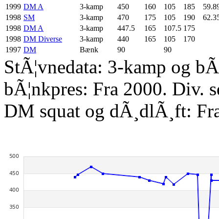
1999
DM A
3-kamp
450
160
105
185
59.8
1998
SM
3-kamp
470
175
105
190
62.3
1998
DM A
3-kamp
447.5
165
107.5
175
1998
DM Diverse
3-kamp
440
165
105
170
1997
DM
Bænk
90
90
StÃ¦vnedata: 3-kamp og bÃ¦
bÃ¦nkpres: Fra 2000. Div. 
DM squat og dÃ¸dlÃ¸ft: Fr