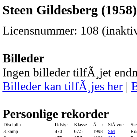
Steen Gildesberg (1958)
Licensnummer: 108 (inaktiv
Billeder
Ingen billeder tilfÃ¸jet end
Billeder kan tilfÃ¸jes her
|
B
Personlige rekorder
Disciplin
Udstyr
Klasse
Ã…r
StÃ¦vne
Ste
3-kamp
470
67.5
1998
SM
Ros