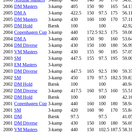
2006
DM Masters
3-kamp
405
150
90
165
54.1
2005
DM A
3-kamp
422.5
150
97.5
175
56.1
2005
DM Masters
3-kamp
430
160
100
170
57.1
2005
DM Hold
Bænk
100
100
42.9
2004
Copenhagen Cup
3-kamp
440
172.5
92.5
175
59.0
2004
DM A
3-kamp
400
150
90
160
53.6
2004
DM Diverse
3-kamp
430
150
100
180
56.9
2003
VM Masters
3-kamp
430
155
90
185
57.0
2003
SM
3-kamp
447.5
155
97.5
195
59.0
2003
EM Masters
3-kamp
2003
DM Diverse
3-kamp
447.5
165
92.5
190
59.3
2002
SM
3-kamp
450
170
97.5
182.5
59.8
2002
DM Hold
Bænk
100
100
40.9
2002
DM Diverse
3-kamp
417.5
160
97.5
160
55.5
2002
DM Hold
Bænk
100
100
42.1
2001
Copenhagen Cup
3-kamp
440
160
100
180
58.9
2001
SM
3-kamp
420
160
90
170
55.8
2001
DM
Bænk
97.5
97.5
41.0
2001
DM Diverse
3-kamp
430
150
100
180
56.6
2000
VM Masters
3-kamp
440
150
102.5
187.5
58.3