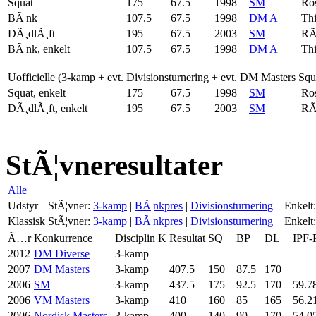
Squat
175
67.5
1998
SM
Ros
BÃ¦nk
107.5
67.5
1998
DM A
Thi
DÃ¸dlÃ¸ft
195
67.5
2003
SM
RÃ
BÃ¦nk, enkelt
107.5
67.5
1998
DM A
Thi
Uofficielle (3-kamp + evt. Divisionsturnering + evt. DM Masters Sq
Squat, enkelt
175
67.5
1998
SM
Ros
DÃ¸dlÃ¸ft, enkelt
195
67.5
2003
SM
RÃ
StÃ¦vneresultater
Alle
Udstyr
StÃ¦vner:
3-kamp
|
BÃ¦nkpres
|
Divisionsturnering
Enkelt:
Klassisk
StÃ¦vner:
3-kamp
|
BÃ¦nkpres
|
Divisionsturnering
Enkelt:
Ã…r
Konkurrence
Disciplin
K
Resultat
SQ
BP
DL
IPF-
2012
DM Diverse
3-kamp
2007
DM Masters
3-kamp
407.5
150
87.5
170
2006
SM
3-kamp
437.5
175
92.5
170
59.7
2006
VM Masters
3-kamp
410
160
85
165
56.2
2006
Nordisk Masters
3-kamp
400
140
90
170
54.0