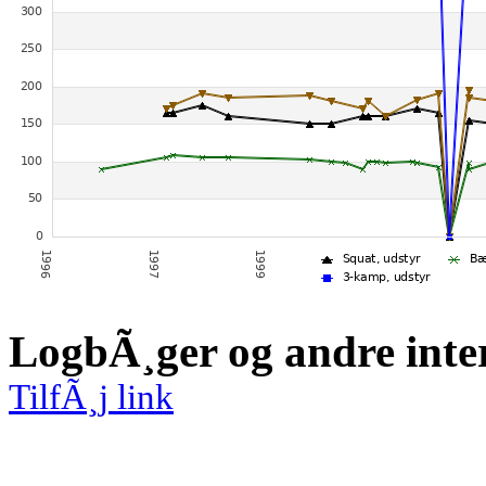
LogbÃ¸ger og andre inte
TilfÃ¸j link