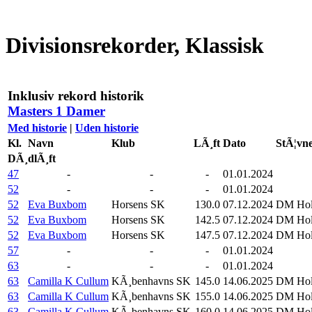
Divisionsrekorder, Klassisk
Inklusiv rekord historik
Masters 1 Damer
Med historie
|
Uden historie
Kl.
Navn
Klub
LÃ¸ft
Dato
StÃ¦vn
DÃ¸dlÃ¸ft
47
-
-
-
01.01.2024
52
-
-
-
01.01.2024
52
Eva Buxbom
Horsens SK
130.0
07.12.2024
DM Hol
52
Eva Buxbom
Horsens SK
142.5
07.12.2024
DM Hol
52
Eva Buxbom
Horsens SK
147.5
07.12.2024
DM Hol
57
-
-
-
01.01.2024
63
-
-
-
01.01.2024
63
Camilla K Cullum
KÃ¸benhavns SK
145.0
14.06.2025
DM Hold
63
Camilla K Cullum
KÃ¸benhavns SK
155.0
14.06.2025
DM Hold
63
Camilla K Cullum
KÃ¸benhavns SK
160.0
14.06.2025
DM Hold