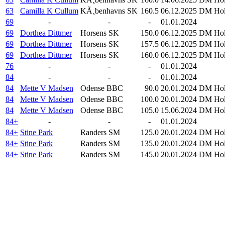
63
Camilla K Cullum
KÃ¸benhavns SK
160.5
06.12.2025
DM Hol
69
-
-
-
01.01.2024
69
Dorthea Dittmer
Horsens SK
150.0
06.12.2025
DM Hol
69
Dorthea Dittmer
Horsens SK
157.5
06.12.2025
DM Hol
69
Dorthea Dittmer
Horsens SK
160.0
06.12.2025
DM Hol
76
-
-
-
01.01.2024
84
-
-
-
01.01.2024
84
Mette V Madsen
Odense BBC
90.0
20.01.2024
DM Hold
84
Mette V Madsen
Odense BBC
100.0
20.01.2024
DM Hold
84
Mette V Madsen
Odense BBC
105.0
15.06.2024
DM Hold
84+
-
-
-
01.01.2024
84+
Stine Park
Randers SM
125.0
20.01.2024
DM Hold
84+
Stine Park
Randers SM
135.0
20.01.2024
DM Hold
84+
Stine Park
Randers SM
145.0
20.01.2024
DM Hold