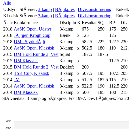
Alle
Udstyr
StÃ¦vner:
3-kamp
|
BÃ¦nkpres
|
Divisionsturnering
Enkelt:
Klassisk
StÃ¦vner:
3-kamp
|
BÃ¦nkpres
|
Divisionsturnering
Enkelt:
Ã…r
Konkurrence
Disciplin
K
Resultat
SQ
BP
DL
2018
AaSK Open, Udstyr
3-kamp
675
250
175
250
2018
JÃ¸rgen Krogh Cup
Bænk
x
125
125
2018
DM i StyrkelÃ¸ft
3-kamp
582.5
225
127.5
230
2016
AaSK Open, Klassisk
3-kamp
x
502.5
180
110
212.
2015
DM Hold Runde 3, Vest
Squat
187.5
187.5
2015
DM Klassisk
3-kamp
x
112.5
210
2015
DM Hold Runde 2, Vest
Dødløft
200
200
2014
TSK Cup, Klassisk
3-kamp
x
507.5
195
107.5
205
2014
JM
3-kamp
x
512.5
187.5
115
210
2014
AaSK Open, Klassisk
3-kamp
x
522.5
190
112.5
220
2014
DM Klassisk
3-kamp
x
500
185
100
215
StÃ¦vnedata: 3-kamp og bÃ¦nkpres: Fra 1997. Div. bÃ¦nkpres: Fra 20