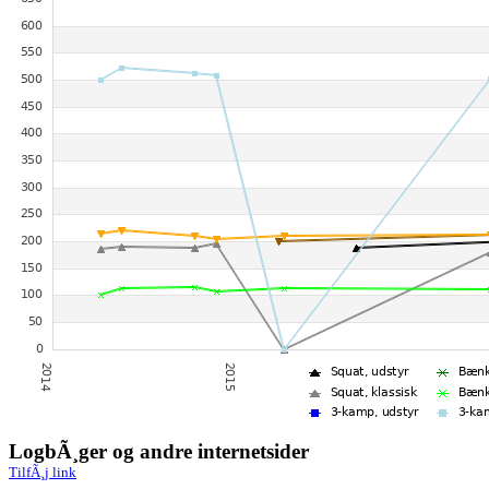
LogbÃ¸ger og andre internetsider
TilfÃ¸j link