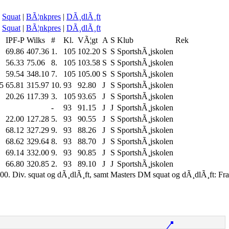
Squat
|
BÃ¦nkpres
|
DÃ¸dlÃ¸ft
Squat
|
BÃ¦nkpres
|
DÃ¸dlÃ¸ft
IPF-P
Wilks
#
Kl.
VÃ¦gt
A
S
Klub
Rek
69.86
407.36
1.
105
102.20
S
S
SportshÃ¸jskolen
56.33
75.06
8.
105
103.58
S
S
SportshÃ¸jskolen
59.54
348.10
7.
105
105.00
S
S
SportshÃ¸jskolen
5
65.81
315.97
10.
93
92.80
J
S
SportshÃ¸jskolen
20.26
117.39
3.
105
93.65
J
S
SportshÃ¸jskolen
-
93
91.15
J
J
SportshÃ¸jskolen
22.00
127.28
5.
93
90.55
J
S
SportshÃ¸jskolen
68.12
327.29
9.
93
88.26
J
S
SportshÃ¸jskolen
68.62
329.64
8.
93
88.70
J
S
SportshÃ¸jskolen
69.14
332.00
9.
93
90.85
J
S
SportshÃ¸jskolen
66.80
320.85
2.
93
89.10
J
J
SportshÃ¸jskolen
00. Div. squat og dÃ¸dlÃ¸ft, samt Masters DM squat og dÃ¸dlÃ¸ft: Fr