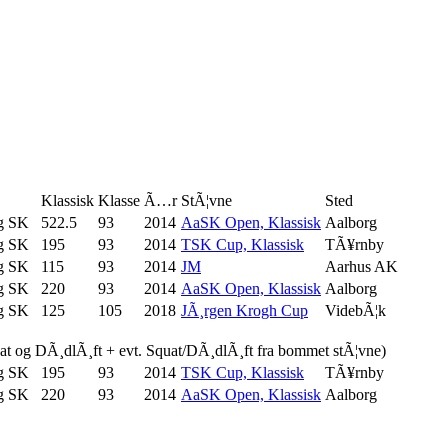
Klassisk
Klasse
Ã…r
StÃ¦vne
Sted
g SK
522.5
93
2014
AaSK Open, Klassisk
Aalborg
g SK
195
93
2014
TSK Cup, Klassisk
TÃ¥rnby
g SK
115
93
2014
JM
Aarhus AK
g SK
220
93
2014
AaSK Open, Klassisk
Aalborg
g SK
125
105
2018
JÃ¸rgen Krogh Cup
VidebÃ¦k
uat og DÃ¸dlÃ¸ft + evt. Squat/DÃ¸dlÃ¸ft fra bommet stÃ¦vne)
g SK
195
93
2014
TSK Cup, Klassisk
TÃ¥rnby
g SK
220
93
2014
AaSK Open, Klassisk
Aalborg