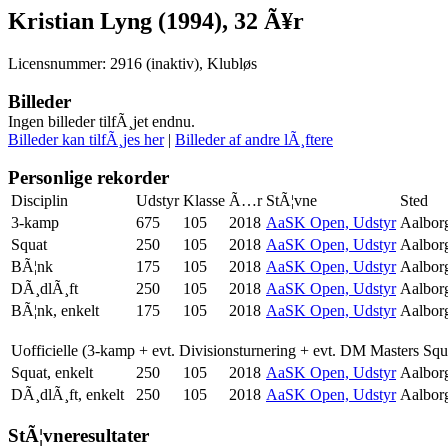
Kristian Lyng (1994), 32 Ã¥r
Licensnummer: 2916 (inaktiv), Klubløs
Billeder
Ingen billeder tilfÃ¸jet endnu.
Billeder kan tilfÃ¸jes her
|
Billeder af andre lÃ¸ftere
Personlige rekorder
Disciplin
Udstyr
Klasse
Ã…r
StÃ¦vne
Sted
3-kamp
675
105
2018
AaSK Open, Udstyr
Aalbor
Squat
250
105
2018
AaSK Open, Udstyr
Aalbor
BÃ¦nk
175
105
2018
AaSK Open, Udstyr
Aalbor
DÃ¸dlÃ¸ft
250
105
2018
AaSK Open, Udstyr
Aalbor
BÃ¦nk, enkelt
175
105
2018
AaSK Open, Udstyr
Aalbor
Uofficielle (3-kamp + evt. Divisionsturnering + evt. DM Masters Sq
Squat, enkelt
250
105
2018
AaSK Open, Udstyr
Aalbor
DÃ¸dlÃ¸ft, enkelt
250
105
2018
AaSK Open, Udstyr
Aalbor
StÃ¦vneresultater