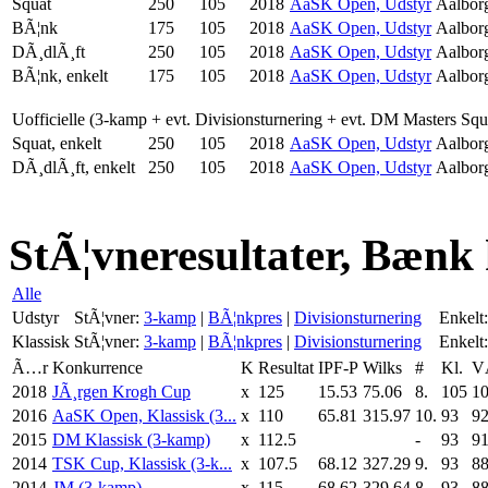
Squat
250
105
2018
AaSK Open, Udstyr
Aalbor
BÃ¦nk
175
105
2018
AaSK Open, Udstyr
Aalbor
DÃ¸dlÃ¸ft
250
105
2018
AaSK Open, Udstyr
Aalbor
BÃ¦nk, enkelt
175
105
2018
AaSK Open, Udstyr
Aalbor
Uofficielle (3-kamp + evt. Divisionsturnering + evt. DM Masters Sq
Squat, enkelt
250
105
2018
AaSK Open, Udstyr
Aalbor
DÃ¸dlÃ¸ft, enkelt
250
105
2018
AaSK Open, Udstyr
Aalbor
StÃ¦vneresultater, Bænk 
Alle
Udstyr
StÃ¦vner:
3-kamp
|
BÃ¦nkpres
|
Divisionsturnering
Enkelt:
Klassisk
StÃ¦vner:
3-kamp
|
BÃ¦nkpres
|
Divisionsturnering
Enkelt:
Ã…r
Konkurrence
K
Resultat
IPF-P
Wilks
#
Kl.
V
2018
JÃ¸rgen Krogh Cup
x
125
15.53
75.06
8.
105
10
2016
AaSK Open, Klassisk (3...
x
110
65.81
315.97
10.
93
92
2015
DM Klassisk (3-kamp)
x
112.5
-
93
91
2014
TSK Cup, Klassisk (3-k...
x
107.5
68.12
327.29
9.
93
88
2014
JM (3-kamp)
x
115
68.62
329.64
8.
93
88