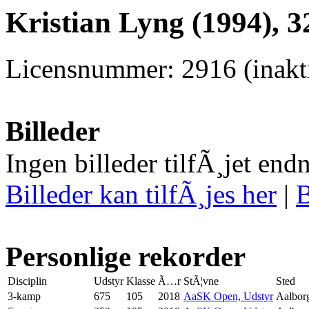
Kristian Lyng (1994), 3
Licensnummer: 2916 (inakti
Billeder
Ingen billeder tilfÃ¸jet end
Billeder kan tilfÃ¸jes her
|
B
Personlige rekorder
Disciplin
Udstyr
Klasse
Ã…r
StÃ¦vne
Sted
3-kamp
675
105
2018
AaSK Open, Udstyr
Aalbor