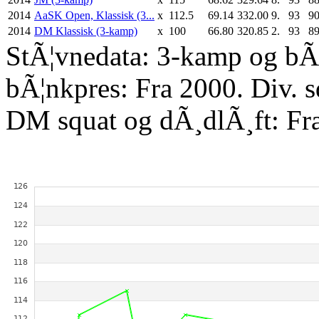
2014
AaSK Open, Klassisk (3...
x
112.5
69.14
332.00
9.
93
90
2014
DM Klassisk (3-kamp)
x
100
66.80
320.85
2.
93
89
StÃ¦vnedata: 3-kamp og bÃ¦
bÃ¦nkpres: Fra 2000. Div. 
DM squat og dÃ¸dlÃ¸ft: Fr