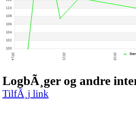
LogbÃ¸ger og andre inte
TilfÃ¸j link