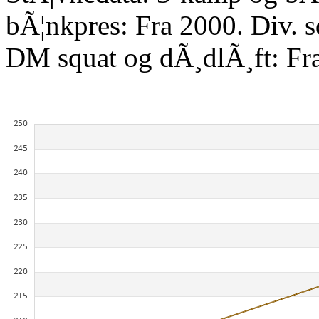
bÃ¦nkpres: Fra 2000. Div. 
DM squat og dÃ¸dlÃ¸ft: Fr