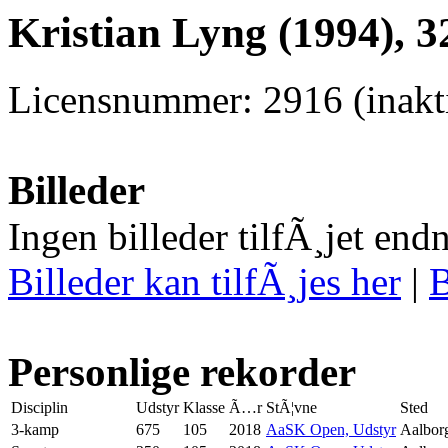
Kristian Lyng (1994), 3
Licensnummer: 2916 (inakti
Billeder
Ingen billeder tilfÃ¸jet end
Billeder kan tilfÃ¸jes her
|
B
Personlige rekorder
Disciplin
Udstyr
Klasse
Ã…r
StÃ¦vne
Sted
3-kamp
675
105
2018
AaSK Open, Udstyr
Aalbor