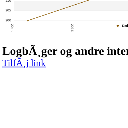
LogbÃ¸ger og andre inte
TilfÃ¸j link