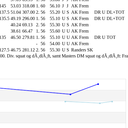
145
53.03
318.08
1.
60
56.10
J
J
AK Frem
137.5
51.04
307.00
2.
56
55.20
U
S
AK Frem
DR U DL+TOT
135.5
49.19
296.00
1.
56
55.10
U
S
AK Frem
DR U DL+TOT
40.24
69.13
2.
56
55.30
U
S
AK Frem
38.61
66.47
1.
56
55.60
U
U
AK Frem
135
46.50
279.81
1.
56
55.10
U
U
AK Frem
DR U TOT
-
56
54.00
U
U
AK Frem
127.5
46.75
281.12
2.
56
55.30
U
S
Randers SK
00. Div. squat og dÃ¸dlÃ¸ft, samt Masters DM squat og dÃ¸dlÃ¸ft: Fr