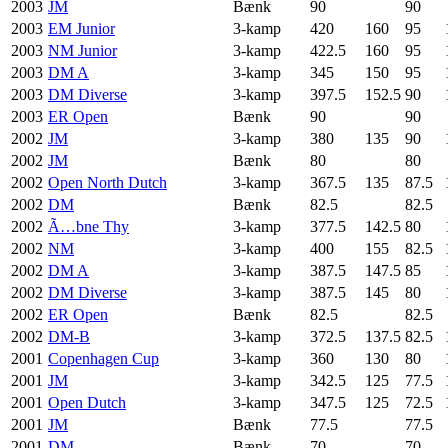
2003
JM
Bænk
90
90
2003
EM Junior
3-kamp
420
160
95
2003
NM Junior
3-kamp
422.5
160
95
2003
DM A
3-kamp
345
150
95
2003
DM Diverse
3-kamp
397.5
152.5
90
2003
ER Open
Bænk
90
90
2002
JM
3-kamp
380
135
90
2002
JM
Bænk
80
80
2002
Open North Dutch
3-kamp
367.5
135
87.5
2002
DM
Bænk
82.5
82.5
2002
Ã…bne Thy
3-kamp
377.5
142.5
80
2002
NM
3-kamp
400
155
82.5
2002
DM A
3-kamp
387.5
147.5
85
2002
DM Diverse
3-kamp
387.5
145
80
2002
ER Open
Bænk
82.5
82.5
2002
DM-B
3-kamp
372.5
137.5
82.5
2001
Copenhagen Cup
3-kamp
360
130
80
2001
JM
3-kamp
342.5
125
77.5
2001
Open Dutch
3-kamp
347.5
125
72.5
2001
JM
Bænk
77.5
77.5
2001
DM
Bænk
70
70