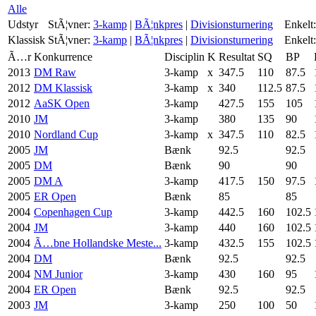
Alle
Udstyr
StÃ¦vner:
3-kamp
|
BÃ¦nkpres
|
Divisionsturnering
Enkelt:
Klassisk
StÃ¦vner:
3-kamp
|
BÃ¦nkpres
|
Divisionsturnering
Enkelt:
Ã…r
Konkurrence
Disciplin
K
Resultat
SQ
BP
2013
DM Raw
3-kamp
x
347.5
110
87.5
2012
DM Klassisk
3-kamp
x
340
112.5
87.5
2012
AaSK Open
3-kamp
427.5
155
105
2010
JM
3-kamp
380
135
90
2010
Nordland Cup
3-kamp
x
347.5
110
82.5
2005
JM
Bænk
92.5
92.5
2005
DM
Bænk
90
90
2005
DM A
3-kamp
417.5
150
97.5
2005
ER Open
Bænk
85
85
2004
Copenhagen Cup
3-kamp
442.5
160
102.5
2004
JM
3-kamp
440
160
102.5
2004
Ã…bne Hollandske Meste...
3-kamp
432.5
155
102.5
2004
DM
Bænk
92.5
92.5
2004
NM Junior
3-kamp
430
160
95
2004
ER Open
Bænk
92.5
92.5
2003
JM
3-kamp
250
100
50