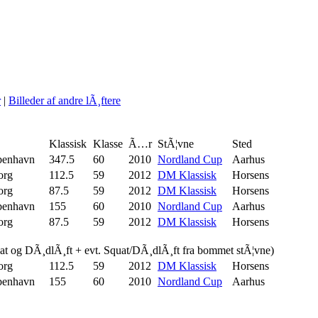
r
|
Billeder af andre lÃ¸ftere
Klassisk
Klasse
Ã…r
StÃ¦vne
Sted
enhavn
347.5
60
2010
Nordland Cup
Aarhus
org
112.5
59
2012
DM Klassisk
Horsens
org
87.5
59
2012
DM Klassisk
Horsens
enhavn
155
60
2010
Nordland Cup
Aarhus
org
87.5
59
2012
DM Klassisk
Horsens
uat og DÃ¸dlÃ¸ft + evt. Squat/DÃ¸dlÃ¸ft fra bommet stÃ¦vne)
org
112.5
59
2012
DM Klassisk
Horsens
enhavn
155
60
2010
Nordland Cup
Aarhus