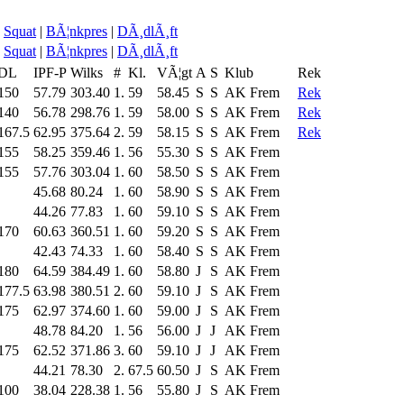
Squat
|
BÃ¦nkpres
|
DÃ¸dlÃ¸ft
Squat
|
BÃ¦nkpres
|
DÃ¸dlÃ¸ft
DL
IPF-P
Wilks
#
Kl.
VÃ¦gt
A
S
Klub
Rek
150
57.79
303.40
1.
59
58.45
S
S
AK Frem
Rek
140
56.78
298.76
1.
59
58.00
S
S
AK Frem
Rek
167.5
62.95
375.64
2.
59
58.15
S
S
AK Frem
Rek
155
58.25
359.46
1.
56
55.30
S
S
AK Frem
155
57.76
303.04
1.
60
58.50
S
S
AK Frem
45.68
80.24
1.
60
58.90
S
S
AK Frem
44.26
77.83
1.
60
59.10
S
S
AK Frem
170
60.63
360.51
1.
60
59.20
S
S
AK Frem
42.43
74.33
1.
60
58.40
S
S
AK Frem
180
64.59
384.49
1.
60
58.80
J
S
AK Frem
177.5
63.98
380.51
2.
60
59.10
J
S
AK Frem
175
62.97
374.60
1.
60
59.00
J
S
AK Frem
48.78
84.20
1.
56
56.00
J
J
AK Frem
175
62.52
371.86
3.
60
59.10
J
J
AK Frem
44.21
78.30
2.
67.5
60.50
J
S
AK Frem
100
38.04
228.38
1.
56
55.80
J
S
AK Frem