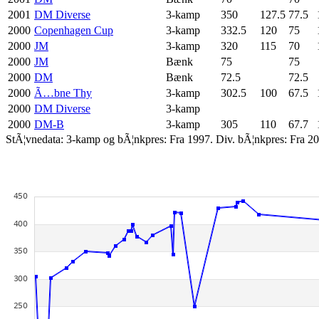
2001
DM Diverse
3-kamp
350
127.5
77.5
2000
Copenhagen Cup
3-kamp
332.5
120
75
2000
JM
3-kamp
320
115
70
2000
JM
Bænk
75
75
2000
DM
Bænk
72.5
72.5
2000
Ã…bne Thy
3-kamp
302.5
100
67.5
2000
DM Diverse
3-kamp
2000
DM-B
3-kamp
305
110
67.7
StÃ¦vnedata: 3-kamp og bÃ¦nkpres: Fra 1997. Div. bÃ¦nkpres: Fra 20