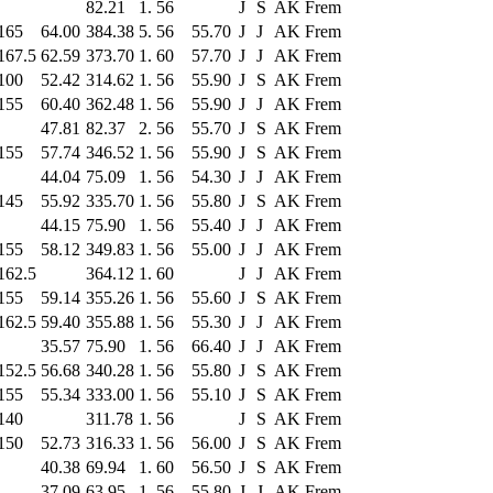
82.21
1.
56
J
S
AK Frem
165
64.00
384.38
5.
56
55.70
J
J
AK Frem
167.5
62.59
373.70
1.
60
57.70
J
J
AK Frem
100
52.42
314.62
1.
56
55.90
J
S
AK Frem
155
60.40
362.48
1.
56
55.90
J
J
AK Frem
47.81
82.37
2.
56
55.70
J
S
AK Frem
155
57.74
346.52
1.
56
55.90
J
S
AK Frem
44.04
75.09
1.
56
54.30
J
J
AK Frem
145
55.92
335.70
1.
56
55.80
J
S
AK Frem
44.15
75.90
1.
56
55.40
J
J
AK Frem
155
58.12
349.83
1.
56
55.00
J
J
AK Frem
162.5
364.12
1.
60
J
J
AK Frem
155
59.14
355.26
1.
56
55.60
J
S
AK Frem
162.5
59.40
355.88
1.
56
55.30
J
J
AK Frem
35.57
75.90
1.
56
66.40
J
J
AK Frem
152.5
56.68
340.28
1.
56
55.80
J
S
AK Frem
155
55.34
333.00
1.
56
55.10
J
S
AK Frem
140
311.78
1.
56
J
S
AK Frem
150
52.73
316.33
1.
56
56.00
J
S
AK Frem
40.38
69.94
1.
60
56.50
J
S
AK Frem
37.09
63.95
1.
56
55.80
J
J
AK Frem