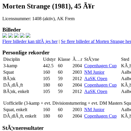
Morten Strange (1981), 45 Ã¥r
Licensnummer: 1408 (aktiv), AK Frem
Billeder
Flere billeder kan tilfÃ¸jes her
|
Se flere billeder af Morten Strange he
Personlige rekorder
Disciplin
Udstyr
Klasse
Ã…r
StÃ¦vne
Sted
3-kamp
442.5
60
2004
Copenhagen Cup
KÃ¸b
Squat
160
60
2003
NM Junior
Aalb
BÃ¦nk
105
59
2012
AaSK Open
Aalb
DÃ¸dlÃ¸ft
180
60
2004
Copenhagen Cup
KÃ¸b
BÃ¦nk, enkelt
105
59
2012
AaSK Open
Aalb
Uofficielle (3-kamp + evt. Divisionsturnering + evt. DM Masters Sq
Squat, enkelt
160
60
2003
NM Junior
Aalb
DÃ¸dlÃ¸ft, enkelt
180
60
2004
Copenhagen Cup
KÃ¸b
StÃ¦vneresultater