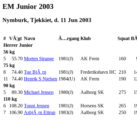
EM Junior 2003
Nymburk, Tjekkiet, d. 11 Jun 2003
#
VÃ¦gt
Navn
Ã…rgang
Klub
Squat
BÃ
Herrer
Junior
56 kg
5
55.70
Morten Strange
1981(J)
AK Frem
160
.0
75 kg
8
74.40
Tue BjÃ¸rn
1981(J)
Frederikshavn HC
210
.0
1
11
74.40
Henrik S Nielsen
1984(U)
AK Frem
190
.0
1
90 kg
5
89.30
Michael Jensen
1980(J)
Aalborg SK
275
.0
1
110 kg
6
108.20
Tonni Jensen
1981(J)
Horsens SK
265
.0
1
7
106.90
AsbjÃ¸rn Ettrup
1983(J)
Aalborg SK
250
.0
1