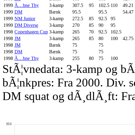
1999
Ã…bne Thy
3-kamp
307.5
95
102.5
110
49.21
1999
DM
Bænk
95.5
95.5
54.47
1999
NM Junior
3-kamp
272.5
85
92.5
95
1999
DM Diverse
3-kamp
270
85
90
95
1998
Copenhagen Cup
3-kamp
265
70
92.5
102.5
1998
JM
3-kamp
265
85
80
100
42.75
1998
JM
Bænk
75
75
1998
DM
Bænk
75
75
1998
Ã…bne Thy
3-kamp
255
80
75
100
StÃ¦vnedata: 3-kamp og bÃ¦
bÃ¦nkpres: Fra 2000. Div. 
DM squat og dÃ¸dlÃ¸ft: Fr