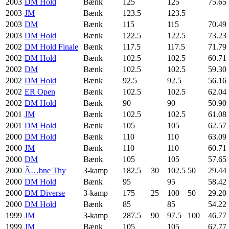
2003
DM Hold
Bænk
125
125
75.65
2003
JM
Bænk
123.5
123.5
2003
DM
Bænk
115
115
70.49
2003
DM Hold
Bænk
122.5
122.5
73.23
2002
DM Hold Finale
Bænk
117.5
117.5
71.79
2002
DM Hold
Bænk
102.5
102.5
60.71
2002
DM
Bænk
102.5
102.5
59.30
2002
DM Hold
Bænk
92.5
92.5
56.16
2002
ER Open
Bænk
102.5
102.5
62.04
2002
DM Hold
Bænk
90
90
50.90
2001
JM
Bænk
102.5
102.5
61.08
2001
DM Hold
Bænk
105
105
62.57
2000
DM Hold
Bænk
110
110
63.09
2000
JM
Bænk
110
110
60.71
2000
DM
Bænk
105
105
57.65
2000
Ã…bne Thy
3-kamp
182.5
30
102.5
50
29.44
2000
DM Hold
Bænk
95
95
58.42
2000
DM Diverse
3-kamp
175
25
100
50
29.20
2000
DM Hold
Bænk
85
85
54.22
1999
JM
3-kamp
287.5
90
97.5
100
46.77
1999
JM
Bænk
105
105
62.77