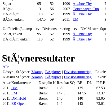
Squat
95
52
1999
Ã…bne Thy
BÃ¦nk
131
56
2007
Copenhagen Cup
DÃ¸dlÃ¸ft
110
52
1999
Ã…bne Thy
BÃ¦nk, enkelt
147.5
59
2011
EM
Uofficielle (3-kamp + evt. Divisionsturnering + evt. DM Masters Sq
Squat, enkelt
95
52
1999
Ã…bne Thy
DÃ¸dlÃ¸ft, enkelt
110
52
1999
Ã…bne Thy
StÃ¦vneresultater
Alle
Udstyr
StÃ¦vner:
3-kamp
|
BÃ¦nkpres
|
Divisionsturnering
Enkelt:
Klassisk
StÃ¦vner:
3-kamp
|
BÃ¦nkpres
|
Divisionsturnering
Enkelt:
Ã…r
Konkurrence
Disciplin
K
Resultat
SQ
BP
DL
IPF-P
2011
DM
Bænk
135
135
67.53
2011
EM
Bænk
147.5
147.5
73.37
2011
DM Hold
Bænk
140
140
83.05
2011
ER Open
Bænk
145
145
73.01