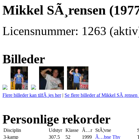
Mikkel SÃ¸rensen (1977
Licensnummer: 1263 (aktiv
Billeder
Flere billeder kan tilfÃ¸jes her
|
Se flere billeder af Mikkel SÃ¸rensen
Personlige rekorder
Disciplin
Udstyr
Klasse
Ã…r
StÃ¦vne
3-kamp
307.5
52
1999
Ã…bne Thy