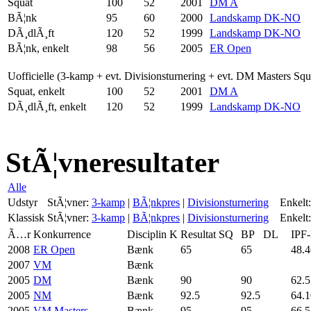
Squat
100
52
2001
DM A
BÃ¦nk
95
60
2000
Landskamp DK-NO
DÃ¸dlÃ¸ft
120
52
1999
Landskamp DK-NO
BÃ¦nk, enkelt
98
56
2005
ER Open
Uofficielle (3-kamp + evt. Divisionsturnering + evt. DM Masters Sq
Squat, enkelt
100
52
2001
DM A
DÃ¸dlÃ¸ft, enkelt
120
52
1999
Landskamp DK-NO
StÃ¦vneresultater
Alle
Udstyr
StÃ¦vner:
3-kamp
|
BÃ¦nkpres
|
Divisionsturnering
Enkelt:
Klassisk
StÃ¦vner:
3-kamp
|
BÃ¦nkpres
|
Divisionsturnering
Enkelt:
Ã…r
Konkurrence
Disciplin
K
Resultat
SQ
BP
DL
IPF
2008
ER Open
Bænk
65
65
48.4
2007
VM
Bænk
2005
DM
Bænk
90
90
62.5
2005
NM
Bænk
92.5
92.5
64.1
2005
VM Masters
Bænk
95
95
66.5