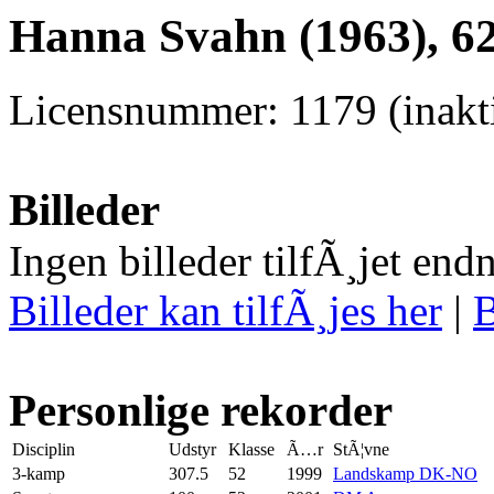
Hanna Svahn (1963), 6
Licensnummer: 1179 (inakti
Billeder
Ingen billeder tilfÃ¸jet end
Billeder kan tilfÃ¸jes her
|
B
Personlige rekorder
Disciplin
Udstyr
Klasse
Ã…r
StÃ¦vne
3-kamp
307.5
52
1999
Landskamp DK-NO