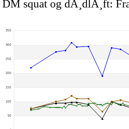
DM squat og dÃ¸dlÃ¸ft: Fr