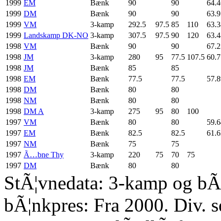
1999
EM
Bænk
90
90
64.4
1999
DM
Bænk
90
90
63.9
1999
VM
3-kamp
292.5
97.5
85
110
63.3
1999
Landskamp DK-NO
3-kamp
307.5
97.5
90
120
63.4
1998
VM
Bænk
90
90
67.2
1998
JM
3-kamp
280
95
77.5
107.5
60.7
1998
JM
Bænk
85
85
1998
EM
Bænk
77.5
77.5
57.8
1998
DM
Bænk
80
80
1998
NM
Bænk
80
80
1998
DM A
3-kamp
275
95
80
100
1997
VM
Bænk
80
80
59.6
1997
EM
Bænk
82.5
82.5
61.6
1997
NM
Bænk
75
75
1997
Ã…bne Thy
3-kamp
220
75
70
75
1997
DM
Bænk
80
80
StÃ¦vnedata: 3-kamp og bÃ¦
bÃ¦nkpres: Fra 2000. Div. 