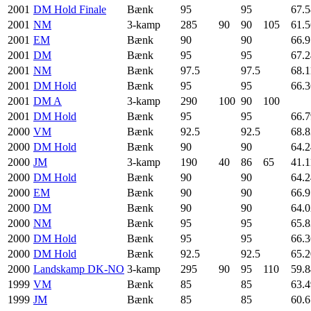
2001
DM Hold Finale
Bænk
95
95
67.5
2001
NM
3-kamp
285
90
90
105
61.5
2001
EM
Bænk
90
90
66.9
2001
DM
Bænk
95
95
67.2
2001
NM
Bænk
97.5
97.5
68.1
2001
DM Hold
Bænk
95
95
66.3
2001
DM A
3-kamp
290
100
90
100
2001
DM Hold
Bænk
95
95
66.7
2000
VM
Bænk
92.5
92.5
68.8
2000
DM Hold
Bænk
90
90
64.2
2000
JM
3-kamp
190
40
86
65
41.1
2000
DM Hold
Bænk
90
90
64.2
2000
EM
Bænk
90
90
66.9
2000
DM
Bænk
90
90
64.0
2000
NM
Bænk
95
95
65.8
2000
DM Hold
Bænk
95
95
66.3
2000
DM Hold
Bænk
92.5
92.5
65.2
2000
Landskamp DK-NO
3-kamp
295
90
95
110
59.8
1999
VM
Bænk
85
85
63.4
1999
JM
Bænk
85
85
60.6