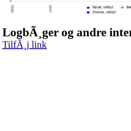
LogbÃ¸ger og andre inte
TilfÃ¸j link