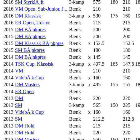
2016
SM StyrklÃ¸ft
3-kamp
575
180
210
1
2016
VM Open, Sub-Junior, J...
Bænk
210
210
2016
DM Klassisk
3-kamp
x
530
175
160
1
2016
ER Open, Udstyr
Bænk
215
215
2015
DM BÃ¦nkpres
Bænk
200
200
2015
DM BÃ¦nkpres
Bænk
200
200
2015
DM Klassisk BÃ¦nkpres
Bænk
x
152.5
152.5
2015
SM BÃ¦nkpres
Bænk
180
180
2014
DM BÃ¦nkpres
Bænk
x
145
145
2014
TSK Cup, Klassisk
3-kamp
x
497.5
165
147.5
1
2014
VM
Bænk
210
210
2014
VidebÃ¦k Cup
Bænk
x
160
160
2014
DM Masters
3-kamp
x
495
155
155
1
2014
ER Open
Bænk
2013
DM
Bænk
220
220
2013
SM
3-kamp
565
150
225
1
2013
VidebÃ¦k Cup
Bænk
x
160
160
2013
SM
Bænk
212.5
212.5
2013
DM Hold
Bænk
215
215
2013
DM Hold
Bænk
220
220
2013
DM Masters
3-kamp
550
160
210
1