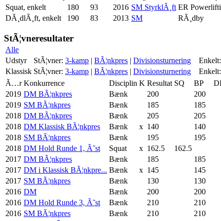
Squat, enkelt
180
93
2016
SM StyrklÃ¸ft
ER Powerlift
DÃ¸dlÃ¸ft, enkelt
190
83
2013
SM
RÃ¸dby
StÃ¦vneresultater
Alle
Udstyr
StÃ¦vner:
3-kamp
|
BÃ¦nkpres
|
Divisionsturnering
Enkelt:
Klassisk
StÃ¦vner:
3-kamp
|
BÃ¦nkpres
|
Divisionsturnering
Enkelt:
Ã…r
Konkurrence
Disciplin
K
Resultat
SQ
BP
D
2019
DM BÃ¦nkpres
Bænk
200
200
2019
SM BÃ¦nkpres
Bænk
185
185
2018
DM BÃ¦nkpres
Bænk
205
205
2018
DM Klassisk BÃ¦nkpres
Bænk
x
140
140
2018
SM BÃ¦nkpres
Bænk
195
195
2018
DM Hold Runde 1, Ã˜st
Squat
x
162.5
162.5
2017
DM BÃ¦nkpres
Bænk
185
185
2017
DM i Klassisk BÃ¦nkpre...
Bænk
x
145
145
2017
SM BÃ¦nkpres
Bænk
130
130
2016
DM
Bænk
200
200
2016
DM Hold Runde 3, Ã˜st
Bænk
210
210
2016
SM BÃ¦nkpres
Bænk
210
210