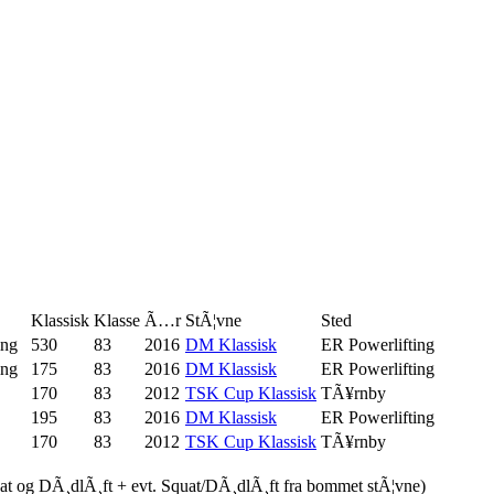
Klassisk
Klasse
Ã…r
StÃ¦vne
Sted
ing
530
83
2016
DM Klassisk
ER Powerlifting
ing
175
83
2016
DM Klassisk
ER Powerlifting
170
83
2012
TSK Cup Klassisk
TÃ¥rnby
195
83
2016
DM Klassisk
ER Powerlifting
170
83
2012
TSK Cup Klassisk
TÃ¥rnby
uat og DÃ¸dlÃ¸ft + evt. Squat/DÃ¸dlÃ¸ft fra bommet stÃ¦vne)