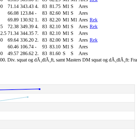
90
71.14
343.43
4.
83
81.75
M1
S
Ares
66.08
123.84
-
83
82.60
M1
S
Ares
69.89
130.92
1.
83
82.20
M1
M1
Ares
Rek
85
72.38
349.39
4.
83
82.10
M1
S
Ares
Rek
2.5
71.34
344.35
7.
83
82.10
M1
S
Ares
80
69.64
336.20
2.
83
82.00
M1
S
Ares
Rek
60.46
106.74
-
93
83.10
M1
S
Ares
50
49.57
286.62
2.
83
81.60
S
S
Ares
00. Div. squat og dÃ¸dlÃ¸ft, samt Masters DM squat og dÃ¸dlÃ¸ft: Fr