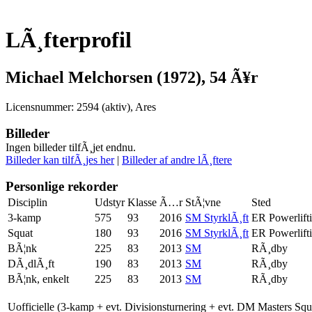
LÃ¸fterprofil
Michael Melchorsen (1972), 54 Ã¥r
Licensnummer: 2594 (aktiv), Ares
Billeder
Ingen billeder tilfÃ¸jet endnu.
Billeder kan tilfÃ¸jes her
|
Billeder af andre lÃ¸ftere
Personlige rekorder
Disciplin
Udstyr
Klasse
Ã…r
StÃ¦vne
Sted
3-kamp
575
93
2016
SM StyrklÃ¸ft
ER Powerlift
Squat
180
93
2016
SM StyrklÃ¸ft
ER Powerlift
BÃ¦nk
225
83
2013
SM
RÃ¸dby
DÃ¸dlÃ¸ft
190
83
2013
SM
RÃ¸dby
BÃ¦nk, enkelt
225
83
2013
SM
RÃ¸dby
Uofficielle (3-kamp + evt. Divisionsturnering + evt. DM Masters Sq