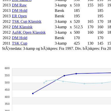
2013
DM Raw
3-kamp
x
510
155
165
1
2013
DM Hold
Bænk
185
185
2013
ER Open
Bænk
195
195
2012
TSK Cup Klassisk
3-kamp
x
520
165
170
1
2012
DM Klassisk
3-kamp
x
512.5
170
160
18
2012
AaSK Open Klassisk
3-kamp
x
500
160
160
1
2012
DM Hold
Bænk
170
170
2011
TSK Cup
3-kamp
425
130
145
1
StÃ¦vnedata: 3-kamp og bÃ¦nkpres: Fra 1997. Div. bÃ¦nkpres: Fra 20