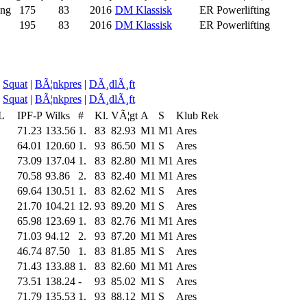
ing
175
83
2016
DM Klassisk
ER Powerlifting
195
83
2016
DM Klassisk
ER Powerlifting
Squat
|
BÃ¦nkpres
|
DÃ¸dlÃ¸ft
Squat
|
BÃ¦nkpres
|
DÃ¸dlÃ¸ft
L
IPF-P
Wilks
#
Kl.
VÃ¦gt
A
S
Klub
Rek
71.23
133.56
1.
83
82.93
M1
M1
Ares
64.01
120.60
1.
93
86.50
M1
S
Ares
73.09
137.04
1.
83
82.80
M1
M1
Ares
70.58
93.86
2.
83
82.40
M1
M1
Ares
69.64
130.51
1.
83
82.62
M1
S
Ares
21.70
104.21
12.
93
89.20
M1
S
Ares
65.98
123.69
1.
83
82.76
M1
M1
Ares
71.03
94.12
2.
93
87.20
M1
M1
Ares
46.74
87.50
1.
83
81.85
M1
S
Ares
71.43
133.88
1.
83
82.60
M1
M1
Ares
73.51
138.24
-
93
85.02
M1
S
Ares
71.79
135.53
1.
93
88.12
M1
S
Ares