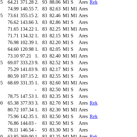
85
64.21
371.28
2.
93
88.06
M1
S
Ares
Rek
74.99
140.55
7.
83
82.63
M1
M1
Ares
95
73.61
355.15
2.
83
82.46
M1
M1
Ares
76.62
143.66
3.
83
82.86
M1
S
Ares
71.65
134.22
1.
83
82.25
M1
M1
Ares
71.71
134.32
1.
83
82.15
M1
S
Ares
76.98
102.39
1.
83
82.20
M1
S
Ares
64.60
120.98
1.
83
82.05
M1
S
Ares
73.10
97.21
1.
83
82.40
M1
M1
Ares
85
69.07
333.23
9.
83
82.52
M1
S
Ares
75.29
141.03
9.
83
82.17
M1
S
Ares
80.59
107.15
2.
83
82.55
M1
S
Ares
85
68.69
331.35
1.
83
82.60
M1
M1
Ares
-
83
82.50
M1
S
Ares
78.75
147.53
1.
83
82.35
M1
S
Ares
90
65.38
377.93
3.
83
82.70
M1
S
Ares
Rek
80.72
107.34
1.
83
82.30
M1
M1
Ares
75.96
142.35
1.
83
82.50
M1
S
Ares
Rek
76.86
144.03
-
83
82.50
M1
S
Ares
78.11
146.54
-
93
83.30
M1
S
Ares
80
63.85
369.00
1.
83
82.25
M1
M1
Ares
Rek