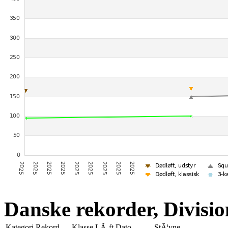
Danske rekorder, Divisio
Kategori
Rekord
Klasse
LÃ¸ft
Dato
StÃ¦vne