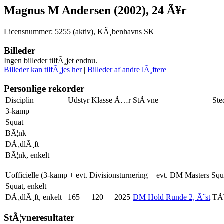
Magnus M Andersen (2002), 24 Ã¥r
Licensnummer: 5255 (aktiv), KÃ¸benhavns SK
Billeder
Ingen billeder tilfÃ¸jet endnu.
Billeder kan tilfÃ¸jes her
|
Billeder af andre lÃ¸ftere
Personlige rekorder
Disciplin
Udstyr
Klasse
Ã…r
StÃ¦vne
Ste
3-kamp
Squat
BÃ¦nk
DÃ¸dlÃ¸ft
BÃ¦nk, enkelt
Uofficielle (3-kamp + evt. Divisionsturnering + evt. DM Masters Sq
Squat, enkelt
DÃ¸dlÃ¸ft, enkelt
165
120
2025
DM Hold Runde 2, Ã˜st
TÃ
StÃ¦vneresultater