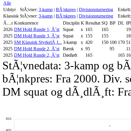
Alle
Udstyr
StÃ¦vner:
3-kamp
|
BÃ¦nkpres
|
Divisionsturnering
Enkelt:
Klassisk
StÃ¦vner:
3-kamp
|
BÃ¦nkpres
|
Divisionsturnering
Enkelt:
Ã…r
Konkurrence
Disciplin
K
Resultat
SQ
BP
DL
IP
2026
DM Hold Runde 1, Ã˜st
Squat
x
165
165
19
2025
DM Hold Runde 3, Ã˜st
Squat
x
155
155
18
2025
SM Klassisk StyrkelÃ¸f...
3-kamp
x
420
150
100
170
51
2025
DM Hold Runde 2, Ã˜st
Bænk
x
95
95
11
2025
DM Hold Runde 2, Ã˜st
Dødløft
165
165
16
StÃ¦vnedata: 3-kamp og bÃ¦
bÃ¦nkpres: Fra 2000. Div. 
DM squat og dÃ¸dlÃ¸ft: Fr