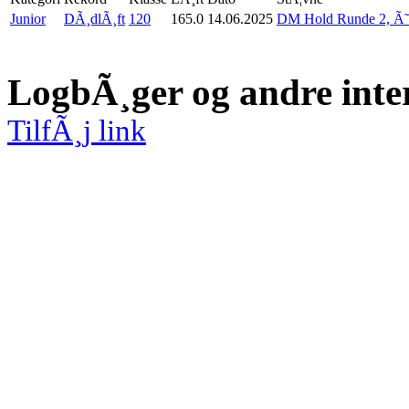
Junior
DÃ¸dlÃ¸ft
120
165.0
14.06.2025
DM Hold Runde 2, Ã˜
LogbÃ¸ger og andre inte
TilfÃ¸j link