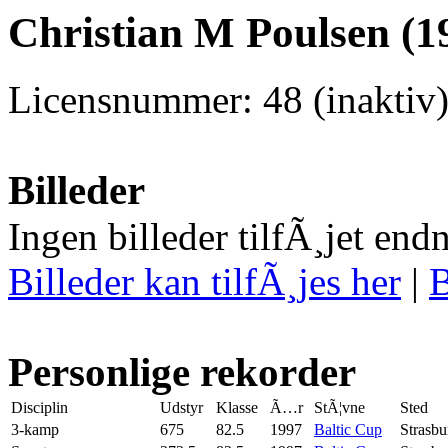
Christian M Poulsen (1
Licensnummer: 48 (inaktiv),
Billeder
Ingen billeder tilfÃ¸jet end
Billeder kan tilfÃ¸jes her
|
B
Personlige rekorder
Disciplin
Udstyr
Klasse
Ã…r
StÃ¦vne
Sted
3-kamp
675
82.5
1997
Baltic Cup
Strasbu