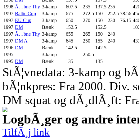
1998
Ã…bne Thy
3-kamp
607.5
235
137.5
235
42
1997
Baltic Cup
3-kamp
675
272.5
150
252.5
78.56
45
1997
EU Cup
3-kamp
650
270
150
230
76.15
44
1997
DM
Bænk
152.5
152.5
10
1997
Ã…bne Thy
3-kamp
655
265
150
240
1997
DM A
3-kamp
645
250
155
240
43
1996
DM
Bænk
142.5
142.5
1995
3-kamp
250.5
1995
DM
Bænk
135
135
StÃ¦vnedata: 3-kamp og bÃ¦
bÃ¦nkpres: Fra 2000. Div. 
DM squat og dÃ¸dlÃ¸ft: Fr
LogbÃ¸ger og andre inte
TilfÃ¸j link