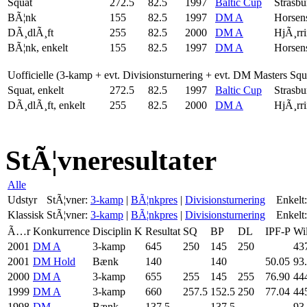
Squat
272.5
82.5
1997
Baltic Cup
Strasbu
BÃ¦nk
155
82.5
1997
DM A
Horsen
DÃ¸dlÃ¸ft
255
82.5
2000
DM A
HjÃ¸rr
BÃ¦nk, enkelt
155
82.5
1997
DM A
Horsen
Uofficielle (3-kamp + evt. Divisionsturnering + evt. DM Masters Sq
Squat, enkelt
272.5
82.5
1997
Baltic Cup
Strasbu
DÃ¸dlÃ¸ft, enkelt
255
82.5
2000
DM A
HjÃ¸rr
StÃ¦vneresultater
Alle
Udstyr
StÃ¦vner:
3-kamp
|
BÃ¦nkpres
|
Divisionsturnering
Enkelt:
Klassisk
StÃ¦vner:
3-kamp
|
BÃ¦nkpres
|
Divisionsturnering
Enkelt:
Ã…r
Konkurrence
Disciplin
K
Resultat
SQ
BP
DL
IPF-P
Wi
2001
DM A
3-kamp
645
250
145
250
43
2001
DM Hold
Bænk
140
140
50.05
93
2000
DM A
3-kamp
655
255
145
255
76.90
44
1999
DM A
3-kamp
660
257.5
152.5
250
77.04
44
1998
DM
Bænk
137.5
137.5
93