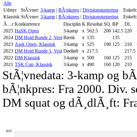
Alle
Udstyr
StÃ¦vner:
3-kamp
|
BÃ¦nkpres
|
Divisionsturnering
Enkelt:
Klassisk
StÃ¦vner:
3-kamp
|
BÃ¦nkpres
|
Divisionsturnering
Enkelt:
Ã…r
Konkurrence
Disciplin
K
Resultat
SQ
BP
DL
2025
HaSK Open
3-kamp
x
562.5
200
142.5
220
2024
DM Hold Runde 2, Vest
Bænk
x
135
135
2023
Aask Open, Klassisk
3-kamp
x
525
190
125
210
2023
DM Hold Runde 1, Vest
Dødløft
x
217.5
217.5
2022
DM Klassisk
3-kamp
x
500
160
125
215
2021
TSK Cup, Klassisk
3-kamp
x
490
160
120
210
StÃ¦vnedata: 3-kamp og bÃ¦
bÃ¦nkpres: Fra 2000. Div. 
DM squat og dÃ¸dlÃ¸ft: Fr