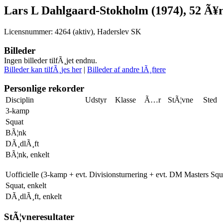
Lars L Dahlgaard-Stokholm (1974), 52 Ã¥
Licensnummer: 4264 (aktiv), Haderslev SK
Billeder
Ingen billeder tilfÃ¸jet endnu.
Billeder kan tilfÃ¸jes her
|
Billeder af andre lÃ¸ftere
Personlige rekorder
Disciplin
Udstyr
Klasse
Ã…r
StÃ¦vne
Sted
3-kamp
Squat
BÃ¦nk
DÃ¸dlÃ¸ft
BÃ¦nk, enkelt
Uofficielle (3-kamp + evt. Divisionsturnering + evt. DM Masters Sq
Squat, enkelt
DÃ¸dlÃ¸ft, enkelt
StÃ¦vneresultater