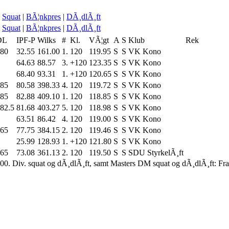
Squat
|
BÃ¦nkpres
|
DÃ¸dlÃ¸ft
Squat
|
BÃ¦nkpres
|
DÃ¸dlÃ¸ft
DL
IPF-P
Wilks
#
Kl.
VÃ¦gt
A
S
Klub
Rek
80
32.55
161.00
1.
120
119.95
S
S
VK Kono
64.63
88.57
3.
+120
123.35
S
S
VK Kono
68.40
93.31
1.
+120
120.65
S
S
VK Kono
85
80.58
398.33
4.
120
119.72
S
S
VK Kono
85
82.88
409.10
1.
120
118.85
S
S
VK Kono
82.5
81.68
403.27
5.
120
118.98
S
S
VK Kono
63.51
86.42
4.
120
119.00
S
S
VK Kono
65
77.75
384.15
2.
120
119.46
S
S
VK Kono
25.99
128.93
1.
+120
121.80
S
S
VK Kono
65
73.08
361.13
2.
120
119.50
S
S
SDU StyrkelÃ¸ft
00. Div. squat og dÃ¸dlÃ¸ft, samt Masters DM squat og dÃ¸dlÃ¸ft: Fr