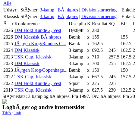
Alle
Udstyr
StÃ¦vner:
3-kamp
|
BÃ¦nkpres
|
Divisionsturnering
Enkelt:
Klassisk
StÃ¦vner:
3-kamp
|
BÃ¦nkpres
|
Divisionsturnering
Enkelt:
Ã…r
Konkurrence
Disciplin
K
Resultat
SQ
BP
2026
DM Hold Runde 2, Vest
Dødløft
x
280
2
2026
DM Klassisk BÃ¦nkpres
Bænk
x
155
155
2025
JÃ¸rgen Krog/Randers C...
Bænk
x
162.5
162.5
2024
DM Klassisk
3-kamp
x
692.5
245
162.5
2
2023
TSK Cup, Klassisk
3-kamp
x
710
257.5
167.5
2
2023
DM Klassisk
3-kamp
x
700
255
162.5
2
2023
JÃ¸rgen Krog/Copenhage...
Bænk
x
150
150
2022
TSK Cup, Klassisk
3-kamp
x
667.5
245
157.5
2
2022
DM Hold Runde 2, Vest
Squat
x
225
225
2019
TSK Cup, Klassisk
3-kamp
x
627.5
230
132.5
2
StÃ¦vnedata: 3-kamp og bÃ¦nkpres: Fra 1997. Div. bÃ¦nkpres: Fra 20
LogbÃ¸ger og andre internetsider
TilfÃ¸j link