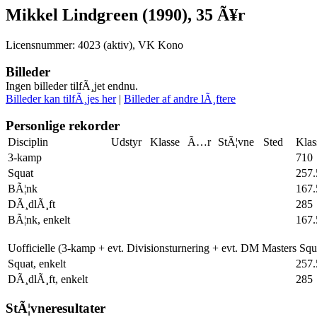
Mikkel Lindgreen (1990), 35 Ã¥r
Licensnummer: 4023 (aktiv), VK Kono
Billeder
Ingen billeder tilfÃ¸jet endnu.
Billeder kan tilfÃ¸jes her
|
Billeder af andre lÃ¸ftere
Personlige rekorder
Disciplin
Udstyr
Klasse
Ã…r
StÃ¦vne
Sted
Klas
3-kamp
710
Squat
257.
BÃ¦nk
167.
DÃ¸dlÃ¸ft
285
BÃ¦nk, enkelt
167.
Uofficielle (3-kamp + evt. Divisionsturnering + evt. DM Masters Sq
Squat, enkelt
257.
DÃ¸dlÃ¸ft, enkelt
285
StÃ¦vneresultater